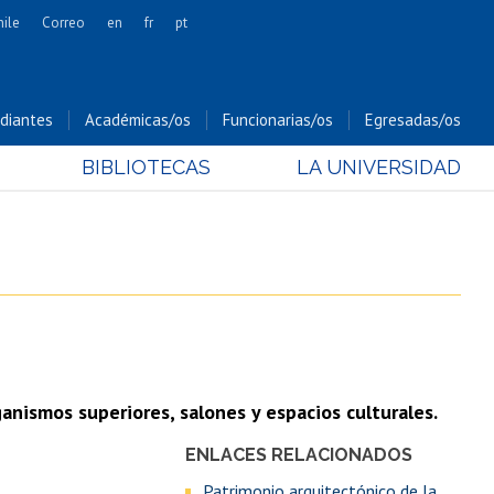
hile
Correo
en
fr
pt
Artes
Cs. Agronómicas
diantes
Académicas/os
Funcionarias/os
Egresadas/os
Cs. Forestales y Conservación
BIBLIOTECAS
LA UNIVERSIDAD
Cs. Sociales
Comunicación e Imagen
Economía y Negocios
Gobierno
Odontología
Estudios Internacionales
Bachillerato
rganismos superiores, salones y espacios culturales.
Hospital Clínico
ENLACES RELACIONADOS
Patrimonio arquitectónico de la