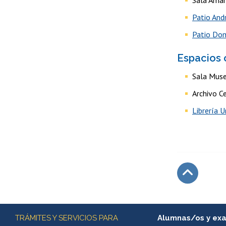
Sala Ama
Patio And
Patio Do
Espacios 
Sala Muse
Archivo C
Librería U
Subir
Más información
TRÁMITES Y SERVICIOS PARA
Alumnas/os y ex