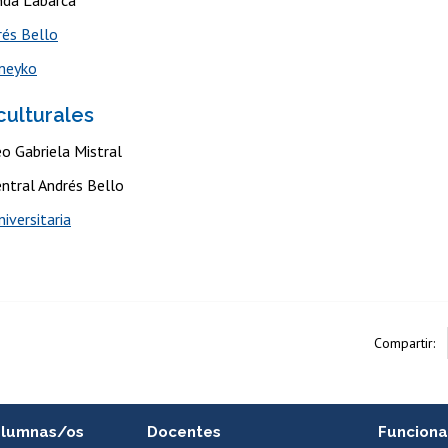
nda Labarca
rés Bello
meyko
culturales
o Gabriela Mistral
entral Andrés Bello
niversitaria
Compartir:
alumnas/os
Docentes
Funciona