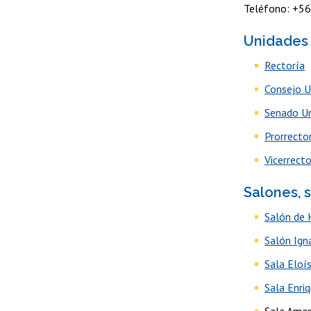
Teléfono: +5
Unidades
Rectoría
Consejo U
Senado Un
Prorrecto
Vicerrect
Salones, s
Salón de 
Salón Ig
Sala Eloí
Sala Enri