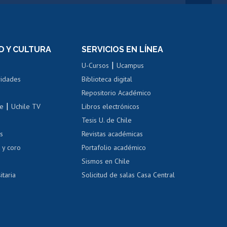
rnos de
Revalidación y reconocimiento
n
de títulos
el personal
Postulación al Programa de
Movilidad Estudiantil
D Y CULTURA
SERVICIOS EN LÍNEA
ovilidad interna
Inscripción de asignaturas
|
 de renta
U-Cursos
Ucampus
Cursos de español
 de renta
vidades
Biblioteca digital
Repositorio Académico
correo uchile
|
le
Uchile TV
Libros electrónicos
nas blancas
Tesis U. de Chile
os
Revistas académicas
, sexual y violencia
Denuncias administrativas
 y coro
Portafolio académico
Sismos en Chile
itaria
Solicitud de salas Casa Central