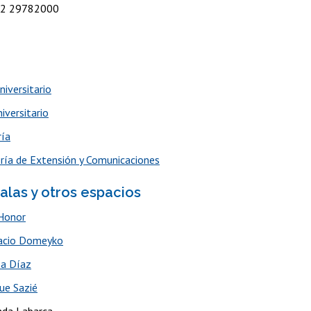
62 29782000
niversitario
iversitario
ría
oría de Extensión y Comunicaciones
alas y otros espacios
Honor
nacio Domeyko
sa Díaz
que Sazié