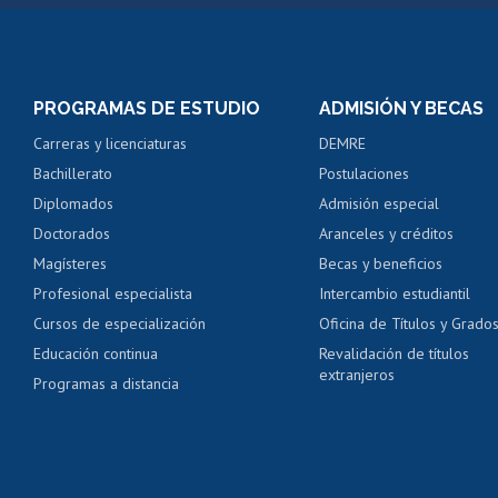
Matrícula en línea
Inscripción y cambio d
Consulta y certificado
PROGRAMAS DE ESTUDIO
ADMISIÓN Y BECAS
Certificado de alumno
Carreras y licenciaturas
DEMRE
Servicio médico y den
Bachillerato
Postulaciones
Pago de arancel y cré
Diplomados
Admisión especial
Pago de arancel y cré
Doctorados
Aranceles y créditos
Certificado de títulos 
Magísteres
Becas y beneficios
Profesional especialista
Intercambio estudiantil
Mi Uchile
Ayu
Cursos de especialización
Oficina de Títulos y Grado
Educación continua
Revalidación de títulos
extranjeros
Programas a distancia