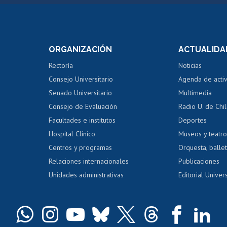
Postulación a concursos
Cursos inte
internos de investigación
capacitació
e asignaturas
Consulta a bases de datos
Bienestar d
 de notas
ORGANIZACIÓN
ACTUALIDA
Perfeccionamiento
Portal de m
 regular
Editar Portafolio Académico
Certificado
Rectoría
Noticias
tal
Evaluación docente
Certificado
Consejo Universitario
Agenda de acti
dito alumnos
honorarios
Calificación académica
Senado Universitario
Multimedia
dito exalumnos
Gestión de 
Consejo de Evaluación
Radio U. de Chi
Postulación al AUCAI
y grados
Editar pági
Facultades e institutos
Deportes
Hospital Clínico
Museos y teatr
da tecnológica
Tarjeta TUI
Wifi
Acoso laboral
s
Centros y programas
Orquesta, ballet
Relaciones internacionales
Publicaciones
Unidades administrativas
Editorial Univers