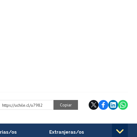
Copiar
https://uchile.cl/u7982
rias/os
Extranjeras/os