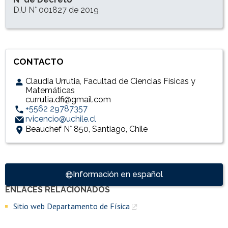
D.U N° 001827 de 2019
CONTACTO
Claudia Urrutia, Facultad de Ciencias Físicas y
Matemáticas
currutia.dfi@gmail.com
+5562 29787357
rvicencio@uchile.cl
Beauchef N° 850, Santiago, Chile
Accesos directos
Información en español
ENLACES RELACIONADOS
Enlaces y documentos de interés
Sitio web Departamento de Física