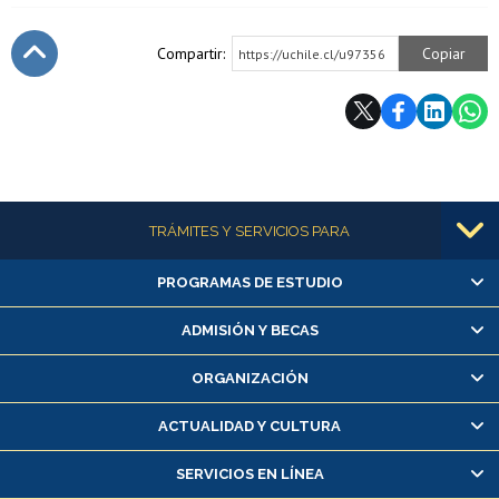
Compartir:
Copiar
https://uchile.cl/u97356
Subir
Más información
TRÁMITES Y SERVICIOS PARA
PROGRAMAS DE ESTUDIO
Alumnas/os y exalumnas/os
Matrícula en línea
ADMISIÓN Y BECAS
Inscripción y cambio de asignaturas
ORGANIZACIÓN
Consulta y certificado de notas
Certificado de alumno regular
ACTUALIDAD Y CULTURA
Servicio médico y dental
SERVICIOS EN LÍNEA
Pago de arancel y crédito alumnos