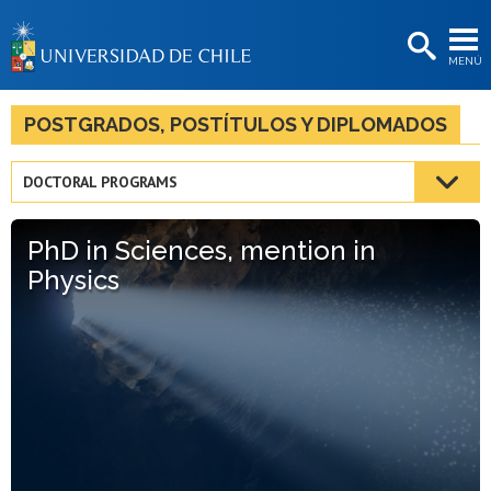
EXTENSIÓN
MENÚ
BIBLIOTECAS
LA UNIVERSIDAD
POSTGRADOS, POSTÍTULOS Y DIPLOMADOS
Postulantes
DOCTORAL PROGRAMS
Estudiantes
PhD in Sciences, mention in
Académicas/os
Physics
Funcionarias/os
Egresadas/os