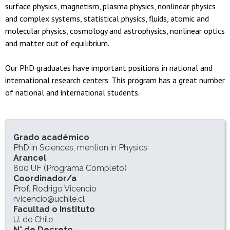
surface physics, magnetism, plasma physics, nonlinear physics
and complex systems, statistical physics, fluids, atomic and
molecular physics, cosmology and astrophysics, nonlinear optics
and matter out of equilibrium.
Our PhD graduates have important positions in national and
international research centers. This program has a great number
of national and international students.
INFORMACIÓN DEL PROGRAMA
Grado académico
PhD in Sciences, mention in Physics
Arancel
800 UF (Programa Completo)
Coordinador/a
Prof. Rodrigo Vicencio
rvicencio@uchile.cl
Facultad o Instituto
U. de Chile
N° de Decreto