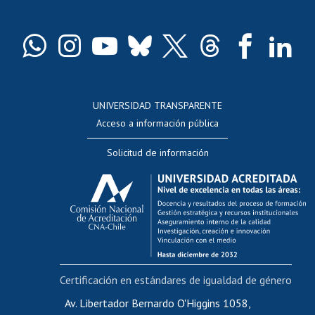
Pago de arancel y crédito exalumnos
Certificado de títulos y grados
Docentes
Postulación a concursos internos de investigación
Consulta a bases de datos
UNIVERSIDAD TRANSPARENTE
Perfeccionamiento
Acceso a información pública
Editar Portafolio Académico
Solicitud de información
Evaluación docente
Calificación académica
Postulación al AUCAI
Funcionarias/os
Cursos internos de capacitación
Bienestar del personal
Certificación en estándares de igualdad de género
Portal de movilidad interna
Certificado de renta
Av. Libertador Bernardo O'Higgins 1058,