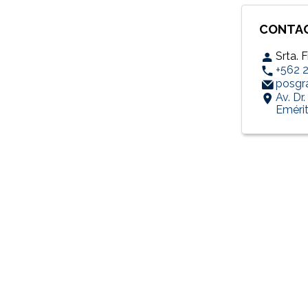
CONTA
Srta. 
+562 
posgra
Av. Dr
Emérit