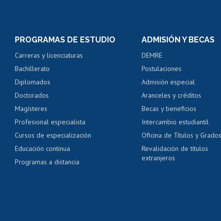
Matrícula en línea
Inscripción y cambio d
Consulta y certificado
PROGRAMAS DE ESTUDIO
ADMISIÓN Y BECAS
Certificado de alumno
Carreras y licenciaturas
DEMRE
Servicio médico y den
Bachillerato
Postulaciones
Pago de arancel y cré
Diplomados
Admisión especial
Pago de arancel y cré
Doctorados
Aranceles y créditos
Certificado de títulos 
Magísteres
Becas y beneficios
Profesional especialista
Intercambio estudiantil
Mi Uchile
Ayu
Cursos de especialización
Oficina de Títulos y Grado
Educación continua
Revalidación de títulos
extranjeros
Programas a distancia