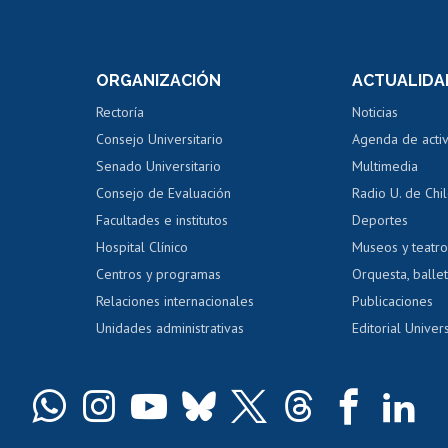
Postulación a concursos
Cursos inte
internos de investigación
capacitació
e asignaturas
Consulta a bases de datos
Bienestar d
 de notas
ORGANIZACIÓN
ACTUALIDA
Perfeccionamiento
Portal de m
 regular
Editar Portafolio Académico
Certificado
Rectoría
Noticias
tal
Evaluación docente
Certificado
Consejo Universitario
Agenda de acti
dito alumnos
honorarios
Calificación académica
Senado Universitario
Multimedia
dito exalumnos
Gestión de 
Consejo de Evaluación
Radio U. de Chi
Postulación al AUCAI
y grados
Editar pági
Facultades e institutos
Deportes
Hospital Clínico
Museos y teatr
da tecnológica
Tarjeta TUI
Wifi
Acoso laboral
s
Centros y programas
Orquesta, ballet
Relaciones internacionales
Publicaciones
Unidades administrativas
Editorial Univers