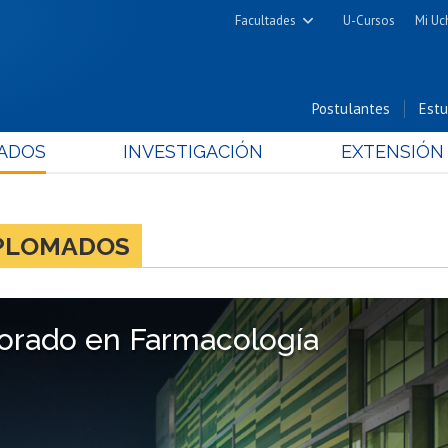
Facultades
U-Cursos
Mi Uc
Arquitectura y Urbanismo
Ciencias
Postulantes
Estu
Cs. Físicas y Matemáticas
ADOS
INVESTIGACIÓN
EXTENSIÓN
Cs. Químicas y Farmacéuticas
Cs. Veterinarias y Pecuarias
Derecho
IPLOMADOS
Filosofía y Humanidades
Medicina
Estudios Avanzados en Educación
orado en Farmacología
Nutrición y Tecnología de
Alimentos