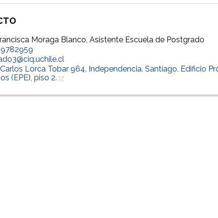
CTO
Francisca Moraga Blanco, Asistente Escuela de Postgrado
29782959
do3@ciq.uchile.cl
. Carlos Lorca Tobar 964, Independencia. Santiago. Edificio P
os (EPE), piso 2.