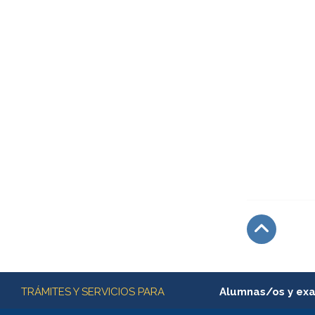
Subir
Más información
TRÁMITES Y SERVICIOS PARA
Alumnas/os y ex