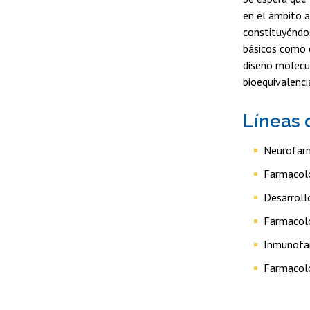
en el ámbito a
constituyéndos
básicos como e
diseño molecul
bioequivalenci
Líneas 
Neurofarm
Farmacolo
Desarroll
Farmacolo
Inmunofa
Farmacolo