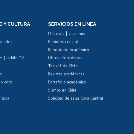
rnos de
Revalidación y reconocimiento
n
de títulos
el personal
Postulación al Programa de
Movilidad Estudiantil
D Y CULTURA
SERVICIOS EN LÍNEA
ovilidad interna
Inscripción de asignaturas
|
 de renta
U-Cursos
Ucampus
Cursos de español
 de renta
vidades
Biblioteca digital
Repositorio Académico
correo uchile
|
le
Uchile TV
Libros electrónicos
nas blancas
Tesis U. de Chile
os
Revistas académicas
, sexual y violencia
Denuncias administrativas
 y coro
Portafolio académico
Sismos en Chile
itaria
Solicitud de salas Casa Central