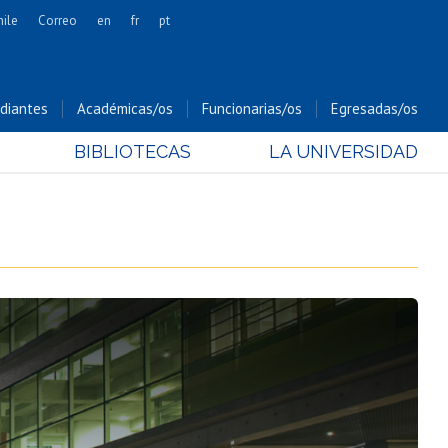
hile
Correo
en
fr
pt
Artes
Cs. Agronómicas
diantes
Académicas/os
Funcionarias/os
Egresadas/os
Cs. Forestales y Conservación
BIBLIOTECAS
LA UNIVERSIDAD
Cs. Sociales
Comunicación e Imagen
Economía y Negocios
Gobierno
Odontología
Estudios Internacionales
Bachillerato
Hospital Clínico