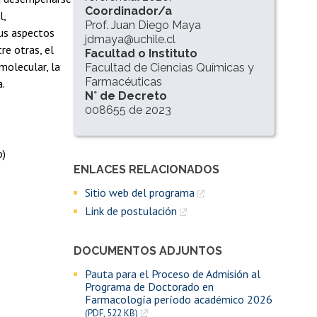
Coordinador/a
l,
Prof. Juan Diego Maya
sus aspectos
jdmaya@uchile.cl
re otras, el
Facultad o Instituto
molecular, la
Facultad de Ciencias Químicas y
Farmacéuticas
a.
N° de Decreto
008655 de 2023
o)
ENLACES RELACIONADOS
Enlaces y documentos de interés
Sitio web del programa
Link de postulación
DOCUMENTOS ADJUNTOS
Pauta para el Proceso de Admisión al
Programa de Doctorado en
Farmacología período académico 2026
(PDF, 522 KB)