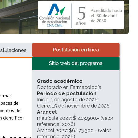
Accesos directos
Postulación en línea
stulaciones
Sitio web del programa
INFORMACIÓN DEL PROGRAMA
Grado académico
Doctorado en Farmacología
Periodo de postulación
ormar
Inicio: 1 de agosto de 2026
capaces de
Cierre: 15 de noviembre de 2026
mientos de
Arancel
 científico-
matrícula 2027: $ 243.900.- (valor
referencial 2026)
Arancel 2027: $6.173.300.- (valor
referencial 2026)
ra desempeñarse