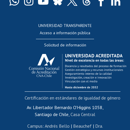
Docentes
Postulación a concursos internos de investigación
Consulta a bases de datos
UNIVERSIDAD TRANSPARENTE
Perfeccionamiento
Acceso a información pública
Editar Portafolio Académico
Solicitud de información
Evaluación docente
Calificación académica
Postulación al AUCAI
Funcionarias/os
Cursos internos de capacitación
Bienestar del personal
Certificación en estándares de igualdad de género
Portal de movilidad interna
Certificado de renta
Av. Libertador Bernardo O'Higgins 1058,
Santiago de Chile,
Casa Central
Certificado de renta honorarios
Gestión de correo uchile
Campus
:
Andrés Bello
|
Beauchef
|
Dra.