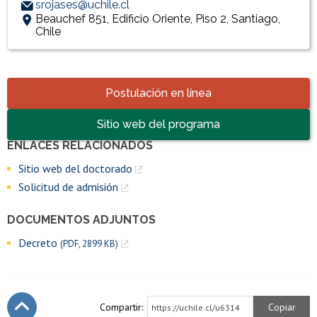
srojases@uchile.cl
Beauchef 851, Edificio Oriente, Piso 2, Santiago,
Chile
Accesos directos
Postulación en línea
Sitio web del programa
ENLACES RELACIONADOS
Enlaces y documentos de interés
Sitio web del doctorado
Solicitud de admisión
DOCUMENTOS ADJUNTOS
Decreto
(PDF, 2899 KB)
Compartir:
Copiar
https://uchile.cl/u6314