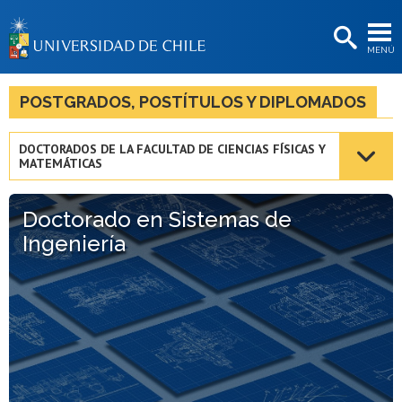
EXTENSIÓN
MENÚ
BIBLIOTECAS
LA UNIVERSIDAD
POSTGRADOS, POSTÍTULOS Y DIPLOMADOS
Postulantes
DOCTORADOS DE LA FACULTAD DE CIENCIAS FÍSICAS Y
MATEMÁTICAS
Estudiantes
Académicas/os
Doctorado en Sistemas de
Ingeniería
Funcionarias/os
Egresadas/os