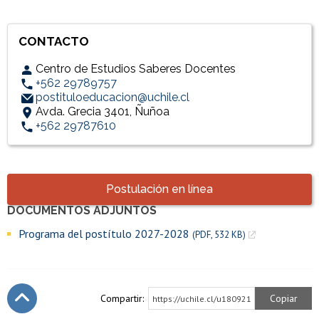
CONTACTO
Centro de Estudios Saberes Docentes
+562 29789757
postituloeducacion@uchile.cl
Avda. Grecia 3401, Ñuñoa
+562 29787610
Accesos directos
Postulación en línea
DOCUMENTOS ADJUNTOS
Enlaces y documentos de interés
Programa del postítulo 2027-2028
(PDF, 532 KB)
Compartir:
Copiar
https://uchile.cl/u180921