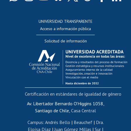
Docentes
Postulación a concursos internos de investigación
Consulta a bases de datos
UNIVERSIDAD TRANSPARENTE
Perfeccionamiento
Acceso a información pública
Editar Portafolio Académico
Solicitud de información
Evaluación docente
Calificación académica
Postulación al AUCAI
Funcionarias/os
Cursos internos de capacitación
Bienestar del personal
Certificación en estándares de igualdad de género
Portal de movilidad interna
Certificado de renta
Av. Libertador Bernardo O'Higgins 1058,
Santiago de Chile,
Casa Central
Certificado de renta honorarios
Gestión de correo uchile
Campus
:
Andrés Bello
|
Beauchef
|
Dra.
Editar páginas blancas
Eloísa Díaz
|
Juan Gómez Millas
|
Sur
|