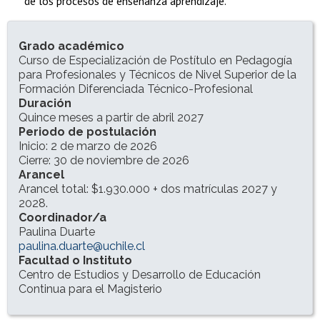
de los procesos de enseñanza aprendizaje.
INFORMACIÓN DEL PROGRAMA
Grado académico
Curso de Especialización de Postítulo en Pedagogía
para Profesionales y Técnicos de Nivel Superior de la
Formación Diferenciada Técnico-Profesional
Duración
Quince meses a partir de abril 2027
Periodo de postulación
Inicio: 2 de marzo de 2026
Cierre: 30 de noviembre de 2026
Arancel
Arancel total: $1.930.000 + dos matrículas 2027 y
2028.
Coordinador/a
Paulina Duarte
paulina.duarte@uchile.cl
Facultad o Instituto
Centro de Estudios y Desarrollo de Educación
Continua para el Magisterio