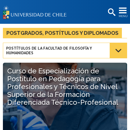
EXTENSIÓN
MENÚ
BIBLIOTECAS
LA UNIVERSIDAD
POSTGRADOS, POSTÍTULOS Y DIPLOMADOS
Postulantes
POSTÍTULOS DE LA FACULTAD DE FILOSOFÍA Y
HUMANIDADES
Estudiantes
Académicas/os
Curso de Especialización de
Postítulo en Pedagogía para
Funcionarias/os
Profesionales y Técnicos de Nivel
Egresadas/os
Superior de la Formación
Diferenciada Técnico-Profesional