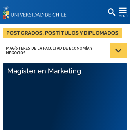
EXTENSIÓN
MENÚ
BIBLIOTECAS
LA UNIVERSIDAD
POSTGRADOS, POSTÍTULOS Y DIPLOMADOS
Postulantes
MAGÍSTERES DE LA FACULTAD DE ECONOMÍA Y
NEGOCIOS
Estudiantes
Académicas/os
Magíster en Marketing
Funcionarias/os
Egresadas/os