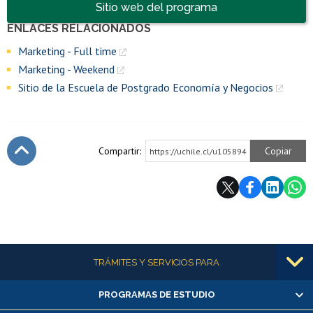
Accesos directos
Sitio web del programa
ENLACES RELACIONADOS
Enlaces y documentos de interés
Marketing - Full time
Marketing - Weekend
Sitio de la Escuela de Postgrado Economía y Negocios
Compartir:
Copiar
https://uchile.cl/u105894
Subir
Más información
TRÁMITES Y SERVICIOS PARA
PROGRAMAS DE ESTUDIO
Alumnas/os y exalumnas/os