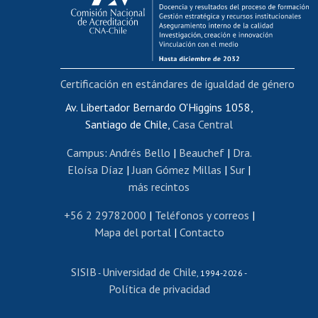
Funcionarias/os
Cursos internos de capacitación
Bienestar del personal
Certificación en estándares de igualdad de género
Portal de movilidad interna
Certificado de renta
Av. Libertador Bernardo O'Higgins 1058,
Santiago de Chile,
Casa Central
Certificado de renta honorarios
Gestión de correo uchile
Campus
:
Andrés Bello
|
Beauchef
|
Dra.
Editar páginas blancas
Eloísa Díaz
|
Juan Gómez Millas
|
Sur
|
más recintos
Extranjeras/os
Revalidación y reconocimiento de títulos
+56 2 29782000
|
Teléfonos y correos
|
Mapa del portal
|
Contacto
Postulación al Programa de Movilidad Estudiantil
Inscripción de asignaturas
SISIB
Universidad de Chile
Cursos de español
-
, 1994-2026 -
Política de privacidad
Mi Uchile
Ayuda tecnológica
Tarjeta TUI
Wifi