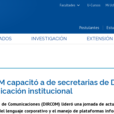
Facultades
U-Cursos
Mi Uc
Arquitectura y Urbanismo
Ciencias
Postulantes
Estu
Cs. Físicas y Matemáticas
ADOS
INVESTIGACIÓN
EXTENSIÓN
Cs. Químicas y Farmacéuticas
Cs. Veterinarias y Pecuarias
Derecho
Filosofía y Humanidades
Medicina
Estudios Avanzados en Educación
 capacitó a de secretarias de
Nutrición y Tecnología de
cación institucional
Alimentos
 de Comunicaciones (DIRCOM) lideró una jornada de actua
del lenguaje corporativo y el manejo de plataformas info