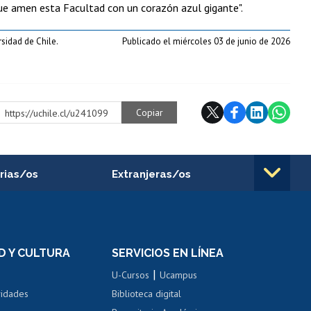
 Que amen esta Facultad con un corazón azul gigante".
sidad de Chile.
Publicado el miércoles 03 de junio de 2026
Copiar
https://uchile.cl/u241099
rias/os
Extranjeras/os
rnos de
Revalidación y reconocimiento
n
de títulos
el personal
Postulación al Programa de
Movilidad Estudiantil
D Y CULTURA
SERVICIOS EN LÍNEA
ovilidad interna
Inscripción de asignaturas
|
 de renta
U-Cursos
Ucampus
Cursos de español
 de renta
vidades
Biblioteca digital