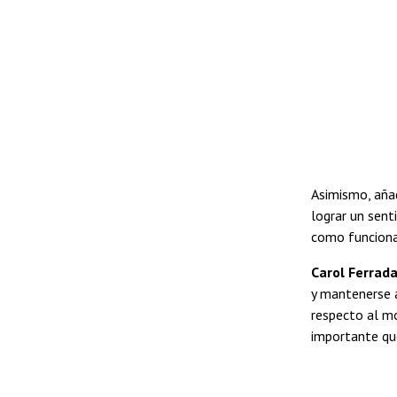
Asimismo, añad
lograr un sent
como funciona,
Carol Ferrada
y mantenerse a
respecto al mo
importante que