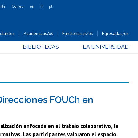
hile
Correo
en
fr
pt
Artes
Cs. Agronómicas
diantes
Académicas/os
Funcionarias/os
Egresadas/os
Cs. Forestales y Conservación
BIBLIOTECAS
LA UNIVERSIDAD
Cs. Sociales
Comunicación e Imagen
Economía y Negocios
Gobierno
Odontología
Estudios Internacionales
 Direcciones FOUCh en
Bachillerato
Hospital Clínico
lización enfocada en el trabajo colaborativo, la
rmativas. Las participantes valoraron el espacio