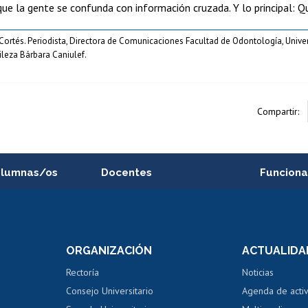
 que la gente se confunda con información cruzada. Y lo principal:
Cortés. Periodista, Directora de Comunicaciones Facultad de Odontología, Univer
ileza Bárbara Caniulef.
Compartir:
alumnas/os
Docentes
Funciona
Postulación a concursos
Cursos inte
internos de investigación
capacitació
e asignaturas
Consulta a bases de datos
Bienestar d
 de notas
ORGANIZACIÓN
ACTUALIDA
Perfeccionamiento
Portal de m
 regular
Editar Portafolio Académico
Certificado
Rectoría
Noticias
tal
Evaluación docente
Certificado
Consejo Universitario
Agenda de acti
dito alumnos
honorarios