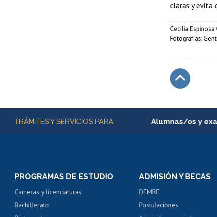
claras y evita
Cecilia Espinosa 
Fotografías: Gent
Subir
Más información
TRÁMITES Y SERVICIOS PARA
Alumnas/os y ex
Matrícula en línea
Inscripción y cambio d
Consulta y certificado
PROGRAMAS DE ESTUDIO
ADMISIÓN Y BECAS
Certificado de alumno
Carreras y licenciaturas
DEMRE
Servicio médico y den
Bachillerato
Postulaciones
Pago de arancel y cré