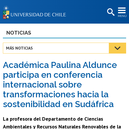
EXTENSIÓN
MENÚ
BIBLIOTECAS
LA UNIVERSIDAD
NOTICIAS
Postulantes
MÁS NOTICIAS
Estudiantes
Académica Paulina Aldunce
Académicas/os
participa en conferencia
Funcionarias/os
internacional sobre
Egresadas/os
transformaciones hacia la
sostenibilidad en Sudáfrica
La profesora del Departamento de Ciencias
Ambientales y Recursos Naturales Renovables de la