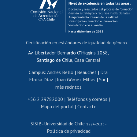
Postulación al AUCAI
Funcionarias/os
Cursos internos de capacitación
Bienestar del personal
Certificación en estándares de igualdad de género
Portal de movilidad interna
Certificado de renta
Av. Libertador Bernardo O'Higgins 1058,
Santiago de Chile,
Casa Central
Certificado de renta honorarios
Gestión de correo uchile
Campus
:
Andrés Bello
|
Beauchef
|
Dra.
Editar páginas blancas
Eloísa Díaz
|
Juan Gómez Millas
|
Sur
|
más recintos
Extranjeras/os
Revalidación y reconocimiento de títulos
+56 2 29782000
|
Teléfonos y correos
|
Mapa del portal
|
Contacto
Postulación al Programa de Movilidad Estudiantil
Inscripción de asignaturas
SISIB
Universidad de Chile
Cursos de español
-
, 1994-2026 -
Política de privacidad