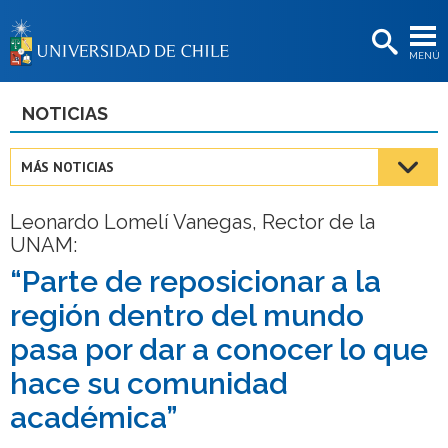
EXTENSIÓN
MENÚ
BIBLIOTECAS
LA UNIVERSIDAD
NOTICIAS
Postulantes
MÁS NOTICIAS
Estudiantes
Leonardo Lomelí Vanegas, Rector de la
Académicas/os
UNAM:
Funcionarias/os
“Parte de reposicionar a la
región dentro del mundo
Egresadas/os
pasa por dar a conocer lo que
hace su comunidad
académica”