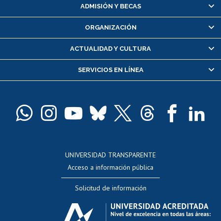
Matrícula en línea
ADMISIÓN Y BECAS
Inscripción y cambio de asignaturas
ORGANIZACIÓN
Consulta y certificado de notas
Certificado de alumno regular
ACTUALIDAD Y CULTURA
Servicio médico y dental
SERVICIOS EN LÍNEA
Pago de arancel y crédito alumnos
Pago de arancel y crédito exalumnos
Certificado de títulos y grados
Docentes
Postulación a concursos internos de investigación
Consulta a bases de datos
UNIVERSIDAD TRANSPARENTE
Perfeccionamiento
Acceso a información pública
Editar Portafolio Académico
Solicitud de información
Evaluación docente
Calificación académica
Postulación al AUCAI