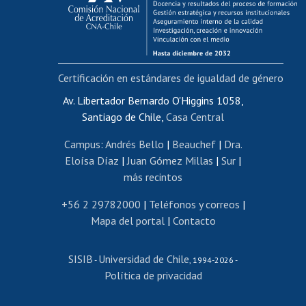
Funcionarias/os
Cursos internos de capacitación
Bienestar del personal
Certificación en estándares de igualdad de género
Portal de movilidad interna
Certificado de renta
Av. Libertador Bernardo O'Higgins 1058,
Santiago de Chile,
Casa Central
Certificado de renta honorarios
Gestión de correo uchile
Campus
:
Andrés Bello
|
Beauchef
|
Dra.
Editar páginas blancas
Eloísa Díaz
|
Juan Gómez Millas
|
Sur
|
más recintos
Extranjeras/os
Revalidación y reconocimiento de títulos
+56 2 29782000
|
Teléfonos y correos
|
Mapa del portal
|
Contacto
Postulación al Programa de Movilidad Estudiantil
Inscripción de asignaturas
SISIB
Universidad de Chile
Cursos de español
-
, 1994-2026 -
Política de privacidad
Mi Uchile
Ayuda tecnológica
Tarjeta TUI
Wifi