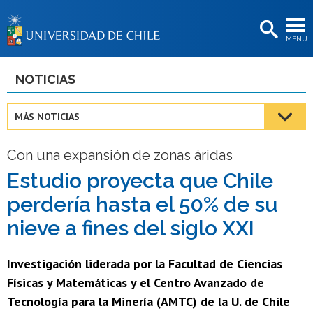
EXTENSIÓN
MENÚ
BIBLIOTECAS
LA UNIVERSIDAD
NOTICIAS
Postulantes
MÁS NOTICIAS
Estudiantes
Con una expansión de zonas áridas
Académicas/os
Estudio proyecta que Chile
Funcionarias/os
perdería hasta el 50% de su
Egresadas/os
nieve a fines del siglo XXI
Investigación liderada por la Facultad de Ciencias
Físicas y Matemáticas y el Centro Avanzado de
Tecnología para la Minería (AMTC) de la U. de Chile