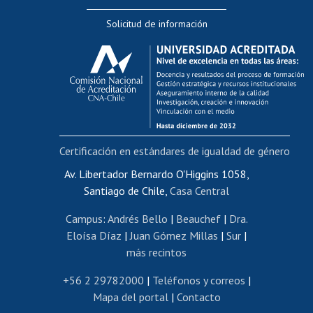
Editar Portafolio Académico
Solicitud de información
Evaluación docente
Calificación académica
Postulación al AUCAI
Funcionarias/os
Cursos internos de capacitación
Bienestar del personal
Certificación en estándares de igualdad de género
Portal de movilidad interna
Certificado de renta
Av. Libertador Bernardo O'Higgins 1058,
Santiago de Chile,
Casa Central
Certificado de renta honorarios
Gestión de correo uchile
Campus
:
Andrés Bello
|
Beauchef
|
Dra.
Editar páginas blancas
Eloísa Díaz
|
Juan Gómez Millas
|
Sur
|
más recintos
Extranjeras/os
Revalidación y reconocimiento de títulos
+56 2 29782000
|
Teléfonos y correos
|
Mapa del portal
|
Contacto
Postulación al Programa de Movilidad Estudiantil