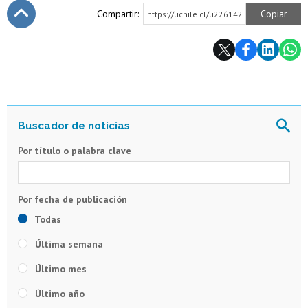
Compartir:
Copiar
https://uchile.cl/u226142
Subir
Por título o palabra clave
Todas
Última semana
Último mes
Último año