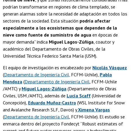
podrían transformarse en regiones de clima templado, se
generan alarmas sobre la necesidad de adaptación en todos los
sectores de la sociedad. Esta situación
podría afectar
especialmente a los ecosistemas que dependen de la
nieve como fuente de suministro de agua
en épocas de
mayor demanda” indica
Miguel Lagos-Zúñiga
, coautor y
académico del Departamento de Obras Civiles, de la
Universidad Técnica Federico Santa María (USM).
El equipo de investigación es encabezado por
Nicolás Vásquez
(
Departamento de Ingeniería Civil,
FCFM-Uchile),
Pablo
Mendoza
(
Departamento de Ingeniería Civil
, FCFM-Uchile
/AMTC) y
Miguel Lagos-Zúñiga
(Departamento de Obras
Civiles, USM /AMTC), además de
Lucía Scaff
(Universidad de
Concepción),
Eduardo Muñoz-Castro
(WSL Institute for Snow
and Avalanche Research SLF, Davos) y
Ximena Vargas
(
Departamento de Ingeniería Civil
, FCFM-Uchile). El estudio se
enmarca dentro del proyecto Fondecyt “Robust estimates of
current and future water resources across a hydroclimatic