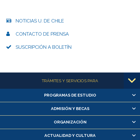
NOTICIAS U. DE CHILE
CONTACTO DE PRENSA
SUSCRIPCIÓN A BOLETÍN
Más información
TRÁMITES Y SERVICIOS PARA
PROGRAMAS DE ESTUDIO
Alumnas/os y exalumnas/os
Matrícula en línea
ADMISIÓN Y BECAS
Inscripción y cambio de asignaturas
ORGANIZACIÓN
Consulta y certificado de notas
Certificado de alumno regular
ACTUALIDAD Y CULTURA