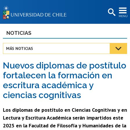
EXTENSIÓN
MENÚ
BIBLIOTECAS
LA UNIVERSIDAD
NOTICIAS
Postulantes
MÁS NOTICIAS
Estudiantes
Nuevos diplomas de postítulo
Académicas/os
fortalecen la formación en
Funcionarias/os
escritura académica y
Egresadas/os
ciencias cognitivas
Los diplomas de postítulo en Ciencias Cognitivas y en
Lectura y Escritura Académica serán impartidos este
2025 en la Facultad de Filosofía y Humanidades de la