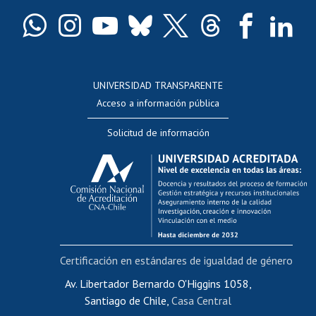
Certificado de títulos y grados
Docentes
Postulación a concursos internos de investigación
Consulta a bases de datos
UNIVERSIDAD TRANSPARENTE
Perfeccionamiento
Acceso a información pública
Editar Portafolio Académico
Solicitud de información
Evaluación docente
Calificación académica
Postulación al AUCAI
Funcionarias/os
Cursos internos de capacitación
Bienestar del personal
Certificación en estándares de igualdad de género
Portal de movilidad interna
Certificado de renta
Av. Libertador Bernardo O'Higgins 1058,
Santiago de Chile,
Casa Central
Certificado de renta honorarios