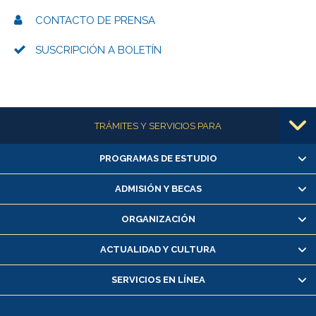
CONTACTO DE PRENSA
SUSCRIPCIÓN A BOLETÍN
Más información
TRÁMITES Y SERVICIOS PARA
PROGRAMAS DE ESTUDIO
Alumnas/os y exalumnas/os
Matrícula en línea
ADMISIÓN Y BECAS
Inscripción y cambio de asignaturas
ORGANIZACIÓN
Consulta y certificado de notas
Certificado de alumno regular
ACTUALIDAD Y CULTURA
Servicio médico y dental
SERVICIOS EN LÍNEA
Pago de arancel y crédito alumnos
Pago de arancel y crédito exalumnos