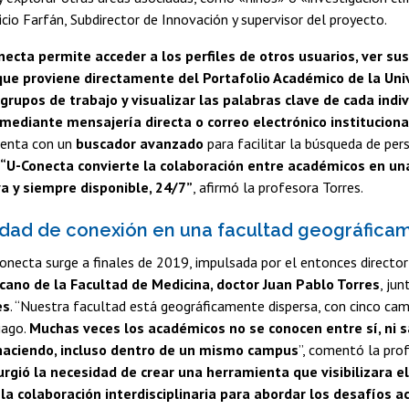
cio Farfán, Subdirector de Innovación y supervisor del proyecto.
ecta permite acceder a los perfiles de otros usuarios, ver su
que proviene directamente del Portafolio Académico de la Uni
grupos de trabajo y visualizar las palabras clave de cada ind
mediante mensajería directa o correo electrónico instituciona
enta con un
buscador avanzado
para facilitar la búsqueda de per
“U-Conecta convierte la colaboración entre académicos en un
iva y siempre disponible, 24/7”
, afirmó la profesora Torres.
dad de conexión en una facultad geográfica
onecta surge a finales de 2019, impulsada por el entonces director
cano de la Facultad de Medicina, doctor Juan Pablo Torres
, jun
es
. “Nuestra facultad está geográficamente dispersa, con cinco cam
iago.
Muchas veces los académicos no se conocen entre sí, ni 
haciendo, incluso dentro de un mismo campus
”, comentó la prof
urgió la necesidad de crear una herramienta que visibilizara e
la colaboración interdisciplinaria para abordar los desafíos a