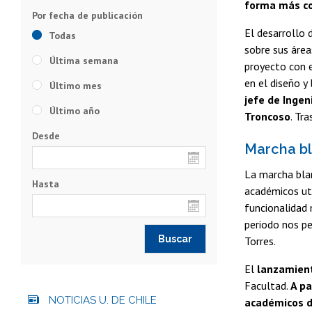
forma más co
El desarrollo
Todas
sobre sus área
Última semana
proyecto con e
en el diseño y
Último mes
jefe de Ingen
Último año
Troncoso
. Tr
Desde
Marcha bl
La marcha bla
Hasta
académicos uti
funcionalidad 
periodo nos pe
Torres.
El
lanzamient
Facultad.
A pa
NOTICIAS U. DE CHILE
académicos d