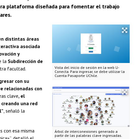
ra plataforma diseñada para fomentar el trabajo
ares.
n distintas áreas
teractiva asociada
ovación y
e la
Subdirección de
Vista del inicio de sesión en la web U-
ra facultad.
Conecta. Para ingresar, se debe utilizar la
Cuenta Pasaporte UChile.
gresar con su
ave relacionadas con
ras clave
, el
, creando una red
l”
, señaló la
gas con esa misma
Árbol de interconexiones generado a
partir de las palabras clave ingresadas.
ica»”, detalló el