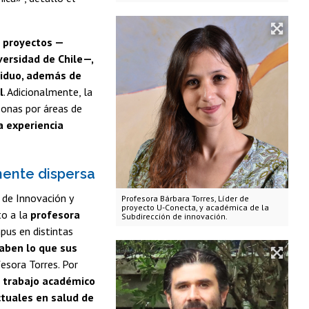
s proyectos —
versidad de Chile—,
ividuo, además de
l
. Adicionalmente, la
sonas por áreas de
a experiencia
mente dispersa
 de Innovación y
Profesora Bárbara Torres, Líder de
proyecto U-Conecta, y académica de la
to a la
profesora
Subdirección de innovación.
pus en distintas
saben lo que sus
esora Torres. Por
l trabajo académico
ctuales en salud de