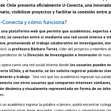
 de Chile presenta oficialmente U-Conecta, una innovado
nario, visibilizar proyectos y facilitar la conexión entre p
U-Conecta y cómo funciona?
s una plataforma web que permite que académicos, expertos e
to, se conecten entre sí mediante una red social interna e in
ave, promoviendo el trabajo colaborativo en investigación, inn
plicó la
profesora Bárbara Torres
, líder del proyecto y miembro d
dependiente de la
Dirección de Investigación e Innovación
de nuest
 opera como una red social interna donde
los usuarios pueden in
rte UChile, y al hacerlo, se les solicita registrar palabras cl
interés y trabajo
: “Una vez que los académicos ingresan sus palab
conecta con otros usuarios que comparten intereses similares
ión dinámica y visualmente representada en forma de un árbo
es.
si un académico ingresa la palabra «cáncer», podrá encontrar cole
y explorar otras áreas asociadas, como «niños» o «investigación clín