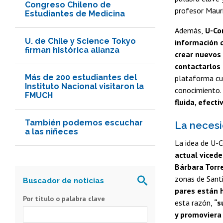
Congreso Chileno de
profesor Mauri
Estudiantes de Medicina
Además,
U-Con
U. de Chile y Science Tokyo
información 
firman histórica alianza
crear nuevos 
contactarlos 
Más de 200 estudiantes del
plataforma cu
Instituto Nacional visitaron la
conocimiento.
FMUCH
fluida, efect
También podemos escuchar
La necesi
a las niñeces
La idea de U-C
actual vicede
Bárbara Torr
zonas de Sant
pares están 
Por título o palabra clave
esta razón,
“s
y promoviera 