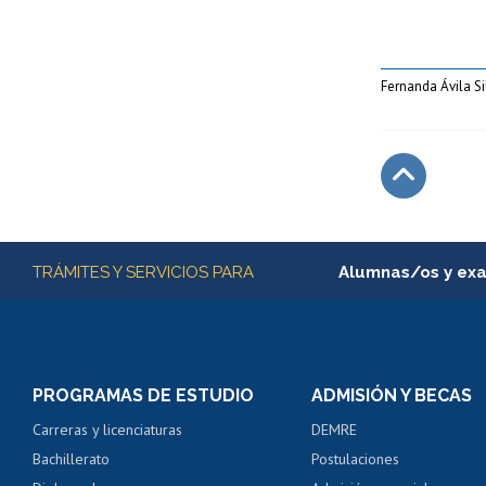
Fernanda Ávila S
Subir
Más información
TRÁMITES Y SERVICIOS PARA
Alumnas/os y ex
Matrícula en línea
Inscripción y cambio d
Consulta y certificado
PROGRAMAS DE ESTUDIO
ADMISIÓN Y BECAS
Certificado de alumno
Carreras y licenciaturas
DEMRE
Servicio médico y den
Bachillerato
Postulaciones
Pago de arancel y cré