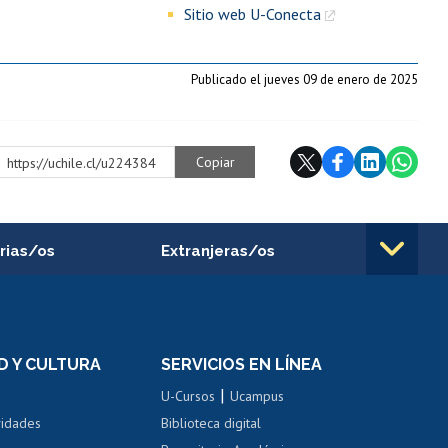
Sitio web U-Conecta
Publicado el jueves 09 de enero de 2025
Copiar
https://uchile.cl/u224384
rias/os
Extranjeras/os
rnos de
Revalidación y reconocimiento
n
de títulos
el personal
Postulación al Programa de
Movilidad Estudiantil
D Y CULTURA
SERVICIOS EN LÍNEA
ovilidad interna
Inscripción de asignaturas
|
 de renta
U-Cursos
Ucampus
Cursos de español
 de renta
vidades
Biblioteca digital