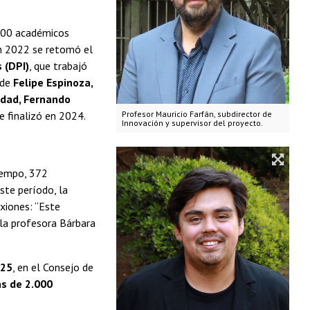
 500 académicos
en 2022 se retomó el
 (DPI)
, que trabajó
 de
Felipe Espinoza,
idad, Fernando
Profesor Mauricio Farfán, subdirector de
re finalizó en 2024.
Innovación y supervisor del proyecto.
iempo, 372
ste período, la
xiones: “Este
ó la profesora Bárbara
025
, en el Consejo de
ás de 2.000