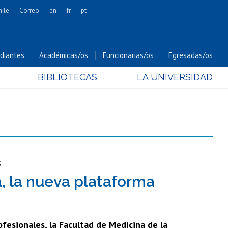
hile
Correo
en
fr
pt
Artes
Cs. Agronómicas
diantes
Académicas/os
Funcionarias/os
Egresadas/os
Cs. Forestales y Conservación
BIBLIOTECAS
LA UNIVERSIDAD
Cs. Sociales
Comunicación e Imagen
Economía y Negocios
Gobierno
Odontología
Estudios Internacionales
s
Bachillerato
, la nueva plataforma
Hospital Clínico
ofesionales, la Facultad de Medicina de la