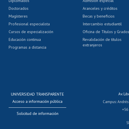
Diplomados
Admisión especial
Pago de arancel y cré
Doctorados
Aranceles y créditos
Certificado de títulos 
Magísteres
Becas y beneficios
Profesional especialista
Intercambio estudiantil
Mi Uchile
Ayu
Cursos de especialización
Oficina de Títulos y Grado
Educación continua
Revalidación de títulos
extranjeros
Programas a distancia
UNIVERSIDAD TRANSPARENTE
Av. Li
Acceso a información pública
Campus
:
Andrés
+56
Solicitud de información
S