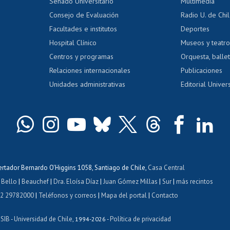
Calificación académica
Senado Universitario
Multimedia
dito exalumnos
Gestión de 
Consejo de Evaluación
Radio U. de Chi
Postulación al AUCAI
y grados
Editar pági
Facultades e institutos
Deportes
Hospital Clínico
Museos y teatr
da tecnológica
Tarjeta TUI
Wifi
Acoso laboral
s
Centros y programas
Orquesta, ballet
Relaciones internacionales
Publicaciones
Unidades administrativas
Editorial Univers
bertador Bernardo O'Higgins 1058, Santiago de Chile,
Casa Central
 Bello
|
Beauchef
|
Dra. Eloísa Díaz
|
Juan Gómez Millas
|
Sur
|
más recintos
 2 29782000
|
Teléfonos y correos
|
Mapa del portal
|
Contacto
ISIB
Universidad de Chile
Política de privacidad
-
, 1994-2026 -