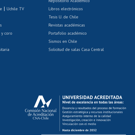
Repositorio Académico
correo uchile
|
le
Uchile TV
Libros electrónicos
nas blancas
Tesis U. de Chile
os
Revistas académicas
, sexual y violencia
Denuncias administrativas
 y coro
Portafolio académico
Sismos en Chile
itaria
Solicitud de salas Casa Central