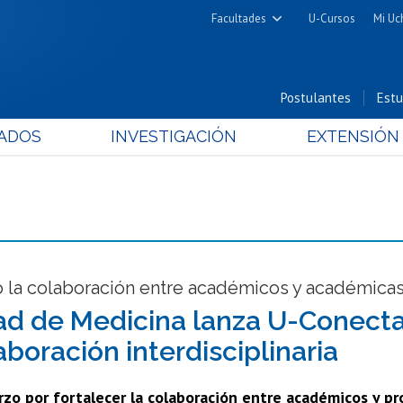
Facultades
U-Cursos
Mi Uc
Arquitectura y Urbanismo
Ciencias
Postulantes
Estu
Cs. Físicas y Matemáticas
ADOS
INVESTIGACIÓN
EXTENSIÓN
Cs. Químicas y Farmacéuticas
Cs. Veterinarias y Pecuarias
Derecho
Filosofía y Humanidades
Medicina
Estudios Avanzados en Educación
o la colaboración entre académicos y académica
Nutrición y Tecnología de
ad de Medicina lanza U-Conecta
Alimentos
aboración interdisciplinaria
zo por fortalecer la colaboración entre académicos y pr