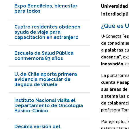
Universidad
Expo Beneficios, bienestar
para todos
interdiscipli
¿Qué es 
Cuatro residentes obtienen
ayuda de viaje para
U-Conecta
“e
capacitación en extranjero
de conocimien
a palabras cl
Escuela de Salud Pública
docencia”
, ex
conmemora 83 años
Innovación
, 
U. de Chile aporta primera
La plataforma
evidencia molecular de
cuenta Pasapo
llegada de viruela
sus áreas de 
sistema los 
Instituto Nacional visita el
de colaborac
Departamento de Oncología
profesora Torr
Básico-Clínico
Por ejemplo, “
Décima versión del
palabra clave 