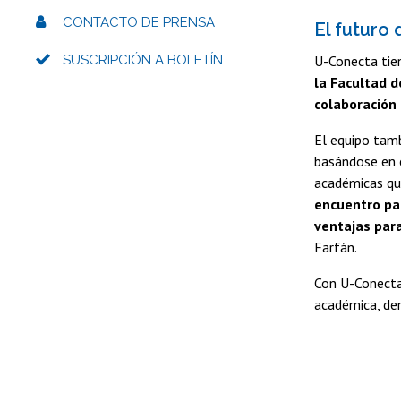
CONTACTO DE PRENSA
El futuro
SUSCRIPCIÓN A BOLETÍN
U-Conecta tie
la Facultad d
colaboración i
El equipo tamb
basándose en e
académicas que
encuentro pa
ventajas para
Farfán.
Con U-Conecta,
académica, de