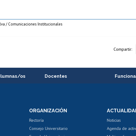
ilva / Comunicaciones Institucionales
Compartir:
alumnas/os
Docentes
Funciona
Postulación a concursos
Cursos inte
internos de investigación
capacitació
e asignaturas
Consulta a bases de datos
Bienestar d
 de notas
ORGANIZACIÓN
ACTUALIDA
Perfeccionamiento
Portal de m
 regular
Editar Portafolio Académico
Certificado
Rectoría
Noticias
tal
Evaluación docente
Certificado
Consejo Universitario
Agenda de acti
dito alumnos
honorarios