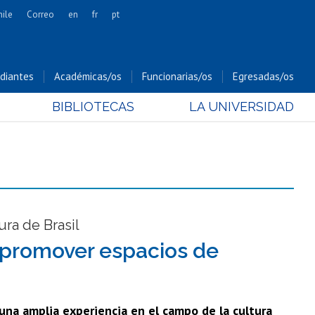
hile
Correo
en
fr
pt
Artes
Cs. Agronómicas
diantes
Académicas/os
Funcionarias/os
Egresadas/os
Cs. Forestales y Conservación
BIBLIOTECAS
LA UNIVERSIDAD
Cs. Sociales
Comunicación e Imagen
Economía y Negocios
Gobierno
Odontología
Estudios Internacionales
ura de Brasil
Bachillerato
 promover espacios de
Hospital Clínico
e una amplia experiencia en el campo de la cultura