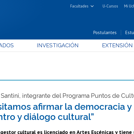
Facultades
U-Cursos
Mi Uc
Arquitectura y Urbanismo
Ciencias
Postulantes
Estu
Cs. Físicas y Matemáticas
ADOS
INVESTIGACIÓN
EXTENSIÓN
Cs. Químicas y Farmacéuticas
Cs. Veterinarias y Pecuarias
Derecho
Filosofía y Humanidades
Medicina
Estudios Avanzados en Educación
Santini, integrante del Programa Puntos de Cult
Nutrición y Tecnología de
itamos afirmar la democracia y
Alimentos
tro y diálogo cultural”
y gestor cultural es licenciado en Artes Escénicas y tien