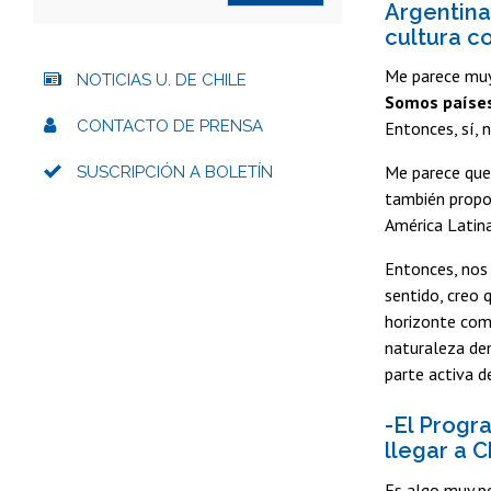
Argentina
cultura c
Me parece muy 
NOTICIAS U. DE CHILE
Somos países
CONTACTO DE PRENSA
Entonces, sí, 
Me parece que 
SUSCRIPCIÓN A BOLETÍN
también propo
América Latina
Entonces, nos 
sentido, creo 
horizonte comú
naturaleza dem
parte activa d
-El Progra
llegar a C
Es algo muy po