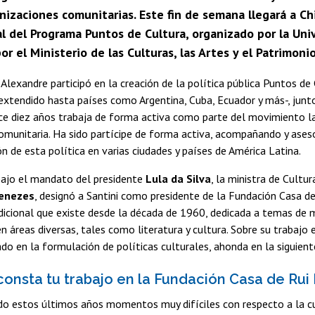
nizaciones comunitarias. Este fin de semana llegará a Ch
l del Programa Puntos de Cultura, organizado por la Univ
r el Ministerio de las Culturas, las Artes y el Patrimonio
Alexandre participó en la creación de la política pública Puntos de 
extendido hasta países como Argentina, Cuba, Ecuador y más-, junt
ace diez años trabaja de forma activa como parte del movimiento 
omunitaria. Ha sido partícipe de forma activa, acompañando y ase
 de esta política en varias ciudades y países de América Latina.
bajo el mandato del presidente
Lula da Silva
, la ministra de Cultur
enezes
, designó a Santini como presidente de la Fundación Casa d
adicional que existe desde la década de 1960, dedicada a temas de 
en áreas diversas, tales como literatura y cultura. Sobre su trabajo 
ado en la formulación de políticas culturales, ahonda en la siguient
consta tu trabajo en la Fundación Casa de Rui
do estos últimos años momentos muy difíciles con respecto a la cu