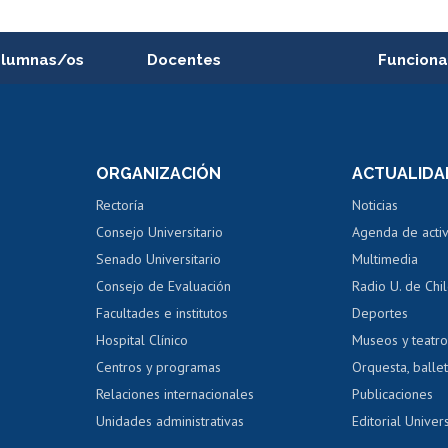
alumnas/os
Docentes
Funciona
Postulación a concursos
Cursos inte
internos de investigación
capacitació
e asignaturas
Consulta a bases de datos
Bienestar d
 de notas
ORGANIZACIÓN
ACTUALIDA
Perfeccionamiento
Portal de m
 regular
Editar Portafolio Académico
Certificado
Rectoría
Noticias
tal
Evaluación docente
Certificado
Consejo Universitario
Agenda de acti
dito alumnos
honorarios
Calificación académica
Senado Universitario
Multimedia
dito exalumnos
Gestión de 
Consejo de Evaluación
Radio U. de Chi
Postulación al AUCAI
y grados
Editar pági
Facultades e institutos
Deportes
Hospital Clínico
Museos y teatr
da tecnológica
Tarjeta TUI
Wifi
Acoso laboral
s
Centros y programas
Orquesta, ballet
Relaciones internacionales
Publicaciones
Unidades administrativas
Editorial Univers