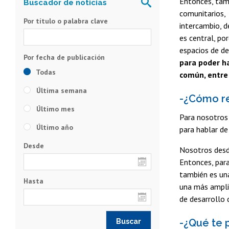
Entonces, tamb
comunitarios, 
Por título o palabra clave
intercambio, d
es central, po
espacios de de
para poder ha
Todas
común, entre
Última semana
-¿Cómo re
Último mes
Para nosotros 
Último año
para hablar de
Desde
Nosotros desd
Entonces, para
también es una
Hasta
una más ampli
de desarrollo 
-¿Qué te