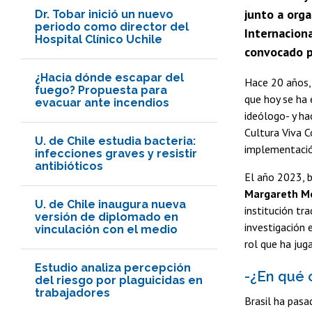
junto a orga
Dr. Tobar inició un nuevo
periodo como director del
Internaciona
Hospital Clínico Uchile
convocado po
¿Hacia dónde escapar del
Hace 20 años, 
fuego? Propuesta para
que hoy se ha 
evacuar ante incendios
ideólogo- y h
Cultura Viva C
U. de Chile estudia bacteria:
implementación
infecciones graves y resistir
antibióticos
El año 2023, 
Margareth M
U. de Chile inaugura nueva
institución tr
versión de diplomado en
investigación 
vinculación con el medio
rol que ha jug
Estudio analiza percepción
-¿En qué 
del riesgo por plaguicidas en
trabajadores
Brasil ha pasa