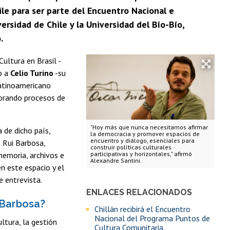
ile para ser parte del Encuentro Nacional e
ersidad de Chile y la Universidad del Bío-Bío,
.
Cultura en Brasil -
o a
Celio Turino
-su
latinoamericano
sorando procesos de
"Hoy más que nunca necesitamos afirmar
a de dicho país,
la democracia y promover espacios de
encuentro y diálogo, esenciales para
e Rui Barbosa,
construir políticas culturales
memoria, archivos e
participativas y horizontales," afirmó
Alexandre Santini.
en este espacio y el
e entrevista.
ENLACES RELACIONADOS
 Barbosa?
Chillán recibirá el Encuentro
Nacional del Programa Puntos de
ltura, la gestión
Cultura Comunitaria