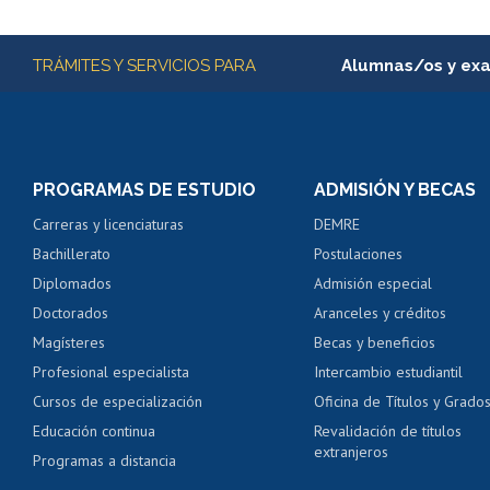
Subir
Más información
TRÁMITES Y SERVICIOS PARA
Alumnas/os y ex
Matrícula en línea
Inscripción y cambio d
Consulta y certificado
PROGRAMAS DE ESTUDIO
ADMISIÓN Y BECAS
Certificado de alumno
Carreras y licenciaturas
DEMRE
Servicio médico y den
Bachillerato
Postulaciones
Pago de arancel y cré
Diplomados
Admisión especial
Pago de arancel y cré
Doctorados
Aranceles y créditos
Certificado de títulos 
Magísteres
Becas y beneficios
Profesional especialista
Intercambio estudiantil
Mi Uchile
Ayu
Cursos de especialización
Oficina de Títulos y Grado
Educación continua
Revalidación de títulos
extranjeros
Programas a distancia