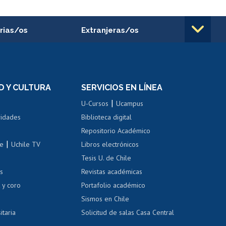
rias/os
Extranjeras/os
rnos de
Revalidación y reconocimiento
n
de títulos
el personal
Postulación al Programa de
Movilidad Estudiantil
D Y CULTURA
SERVICIOS EN LÍNEA
ovilidad interna
Inscripción de asignaturas
|
 de renta
U-Cursos
Ucampus
Cursos de español
 de renta
vidades
Biblioteca digital
Repositorio Académico
correo uchile
|
le
Uchile TV
Libros electrónicos
nas blancas
Tesis U. de Chile
os
Revistas académicas
, sexual y violencia
Denuncias administrativas
 y coro
Portafolio académico
Sismos en Chile
itaria
Solicitud de salas Casa Central