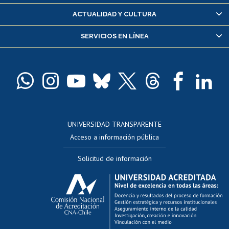
Certificado de alumno regular
ACTUALIDAD Y CULTURA
Servicio médico y dental
SERVICIOS EN LÍNEA
Pago de arancel y crédito alumnos
Pago de arancel y crédito exalumnos
Certificado de títulos y grados
Docentes
Postulación a concursos internos de investigación
Consulta a bases de datos
UNIVERSIDAD TRANSPARENTE
Perfeccionamiento
Acceso a información pública
Editar Portafolio Académico
Solicitud de información
Evaluación docente
Calificación académica
Postulación al AUCAI
Funcionarias/os
Cursos internos de capacitación