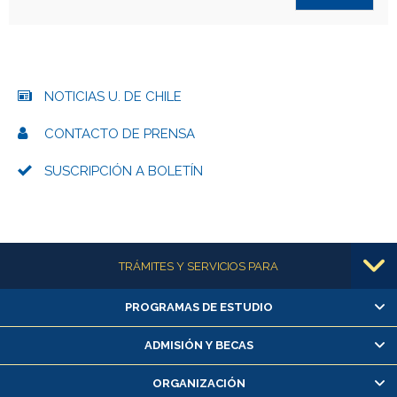
NOTICIAS U. DE CHILE
CONTACTO DE PRENSA
SUSCRIPCIÓN A BOLETÍN
Más información
TRÁMITES Y SERVICIOS PARA
PROGRAMAS DE ESTUDIO
Alumnas/os y exalumnas/os
Matrícula en línea
ADMISIÓN Y BECAS
Inscripción y cambio de asignaturas
ORGANIZACIÓN
Consulta y certificado de notas