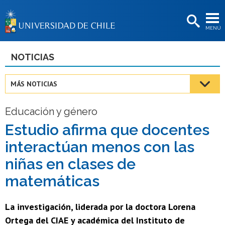
EXTENSIÓN
MENÚ
BIBLIOTECAS
LA UNIVERSIDAD
NOTICIAS
Postulantes
MÁS NOTICIAS
Estudiantes
Educación y género
Académicas/os
Estudio afirma que docentes
Funcionarias/os
interactúan menos con las
Egresadas/os
niñas en clases de
matemáticas
La investigación, liderada por la doctora Lorena
Ortega del CIAE y académica del Instituto de