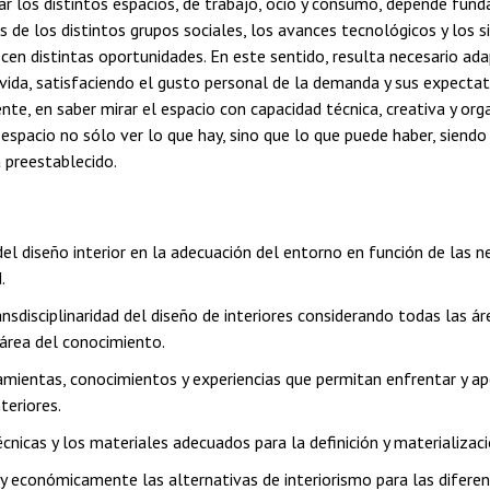
ar los distintos espacios, de trabajo, ocio y consumo, depende fu
es de los distintos grupos sociales, los avances tecnológicos y los 
cen distintas oportunidades. En este sentido, resulta necesario ada
da, satisfaciendo el gusto personal de la demanda y sus expectati
nte, en saber mirar el espacio con capacidad técnica, creativa y orga
espacio no sólo ver lo que hay, sino que lo que puede haber, siend
 preestablecido.
 del diseño interior en la adecuación del entorno en función de las 
.
ansdisciplinaridad del diseño de interiores considerando todas las 
área del conocimiento.
amientas, conocimientos y experiencias que permitan enfrentar y apo
nteriores.
cnicas y los materiales adecuados para la definición y materializació
 y económicamente las alternativas de interiorismo para las difere