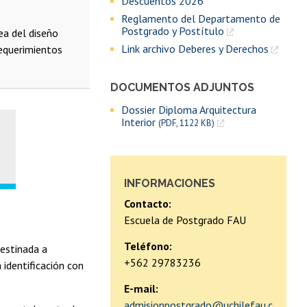
Descuentos 2026
Reglamento del Departamento de
Postgrado y Postítulo
ea del diseño
Link archivo Deberes y Derechos
requerimientos
DOCUMENTOS ADJUNTOS
Dossier Diploma Arquitectura
Interior
(PDF, 1122 KB)
INFORMACIONES
Contacto:
Escuela de Postgrado FAU
Teléfono:
destinada a
+562 29783236
 identificación con
E-mail:
admisionpostgrado@uchilefau.c