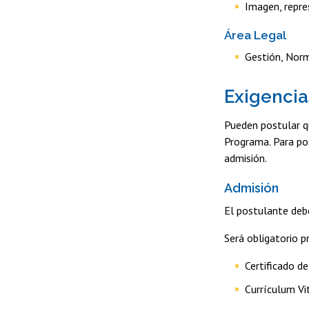
Imagen, repre
Área Legal
Gestión, Norm
Exigenci
Pueden postular qu
Programa. Para pos
admisión.
Admisión
El postulante debe
Será obligatorio 
Certificado d
Currículum V