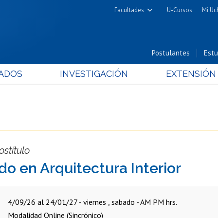
Facultades
U-Cursos
Mi Uc
Arquitectura y Urbanismo
Ciencias
Postulantes
Estu
Cs. Físicas y Matemáticas
ADOS
INVESTIGACIÓN
EXTENSIÓN
Cs. Químicas y Farmacéuticas
Cs. Veterinarias y Pecuarias
Derecho
Filosofía y Humanidades
Medicina
stítulo
Estudios Avanzados en Educación
o en Arquitectura Interior
Nutrición y Tecnología de
Alimentos
4/09/26 al 24/01/27 - viernes , sabado - AM PM hrs.
Modalidad Online (Sincrónico)