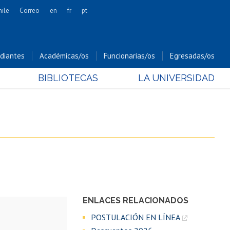
hile
Correo
en
fr
pt
Artes
Cs. Agronómicas
diantes
Académicas/os
Funcionarias/os
Egresadas/os
Cs. Forestales y Conservación
BIBLIOTECAS
LA UNIVERSIDAD
Cs. Sociales
Comunicación e Imagen
Economía y Negocios
Gobierno
Odontología
Estudios Internacionales
Bachillerato
Hospital Clínico
ENLACES RELACIONADOS
POSTULACIÓN EN LÍNEA