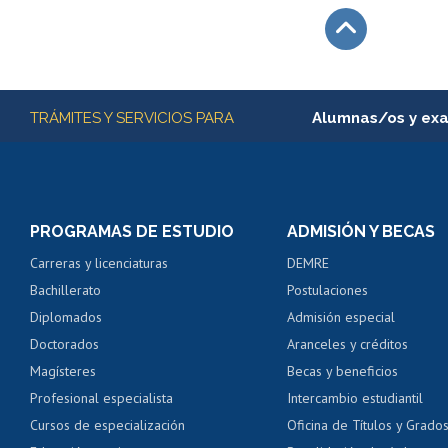
Subir
Más información
TRÁMITES Y SERVICIOS PARA
Alumnas/os y ex
Matrícula en línea
Inscripción y cambio d
Consulta y certificado
PROGRAMAS DE ESTUDIO
ADMISIÓN Y BECAS
Certificado de alumno
Carreras y licenciaturas
DEMRE
Servicio médico y den
Bachillerato
Postulaciones
Pago de arancel y cré
Diplomados
Admisión especial
Pago de arancel y cré
Doctorados
Aranceles y créditos
Certificado de títulos 
Magísteres
Becas y beneficios
Profesional especialista
Intercambio estudiantil
Mi Uchile
Ayu
Cursos de especialización
Oficina de Títulos y Grado