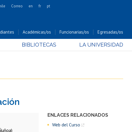
hile
Correo
en
fr
pt
Artes
Cs. Agronómicas
diantes
Académicas/os
Funcionarias/os
Egresadas/os
Cs. Forestales y Conservación
BIBLIOTECAS
LA UNIVERSIDAD
Cs. Sociales
Comunicación e Imagen
Economía y Negocios
Gobierno
Odontología
Estudios Internacionales
ación
Bachillerato
Hospital Clínico
ENLACES RELACIONADOS
Web del Curso
 Ñuñoa)