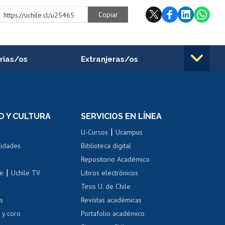
Copiar
https://uchile.cl/u25465
rias/os
Extranjeras/os
rnos de
Revalidación y reconocimiento
n
de títulos
el personal
Postulación al Programa de
Movilidad Estudiantil
D Y CULTURA
SERVICIOS EN LÍNEA
ovilidad interna
Inscripción de asignaturas
|
 de renta
U-Cursos
Ucampus
Cursos de español
 de renta
vidades
Biblioteca digital
Repositorio Académico
correo uchile
|
le
Uchile TV
Libros electrónicos
nas blancas
Tesis U. de Chile
os
Revistas académicas
, sexual y violencia
Denuncias administrativas
 y coro
Portafolio académico