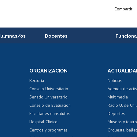
Compartir:
alumnas/os
Docentes
Funciona
Postulación a concursos
Cursos inte
internos de investigación
capacitació
e asignaturas
Consulta a bases de datos
Bienestar d
 de notas
ORGANIZACIÓN
ACTUALIDA
Perfeccionamiento
Portal de m
 regular
Editar Portafolio Académico
Certificado
Rectoría
Noticias
tal
Evaluación docente
Certificado
Consejo Universitario
Agenda de acti
dito alumnos
honorarios
Calificación académica
Senado Universitario
Multimedia
dito exalumnos
Gestión de 
Consejo de Evaluación
Radio U. de Chi
Postulación al AUCAI
y grados
Editar pági
Facultades e institutos
Deportes
Hospital Clínico
Museos y teatr
da tecnológica
Tarjeta TUI
Wifi
Acoso laboral
s
Centros y programas
Orquesta, ballet