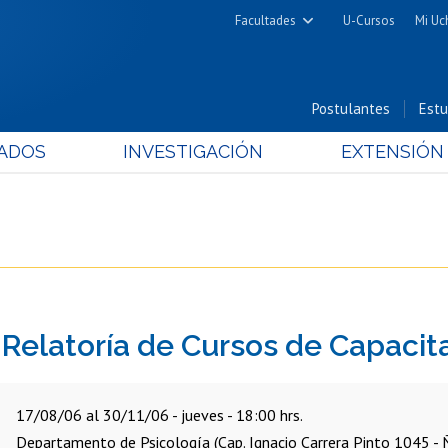
Facultades
U-Cursos
Mi Uc
Arquitectura y Urbanismo
Ciencias
Postulantes
Estu
Cs. Físicas y Matemáticas
ADOS
INVESTIGACIÓN
EXTENSIÓN
Cs. Químicas y Farmacéuticas
Cs. Veterinarias y Pecuarias
Derecho
Filosofía y Humanidades
Medicina
Estudios Avanzados en Educación
 Relatoría de Cursos de Capacit
Nutrición y Tecnología de
Alimentos
17/08/06 al 30/11/06 - jueves - 18:00 hrs.
Departamento de Psicología (Cap. Ignacio Carrera Pinto 1045 -