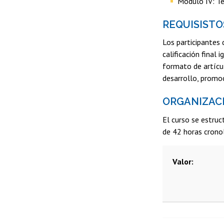
Módulo IV: Té
REQUISISTO
Los participantes
calificación final
formato de artícul
desarrollo, promoc
ORGANIZAC
El curso se estru
de 42 horas cronol
Valor