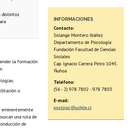
 distintos
INFORMACIONES
para
Contacto:
Solange Montero Ibáñez
Departamento de Psicología
Fundación Facultad de Ciencias
Sociales
render la formación
Cap. Ignacio Carrera Pinto 1045.
s:
Ñuñoa
ologías.
Teléfono:
(56 - 2) 978 7802 - 978 7803
ilitación o
E-mail:
postpsic@uchile.cl
ta eminentemente
 buscan una ruta de
conducción de