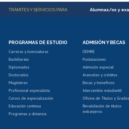
Más información
TRÁMITES Y SERVICIOS PARA
Alumnas/os y ex
Matrícula en línea
Inscripción y cambio d
Consulta y certificado
PROGRAMAS DE ESTUDIO
ADMISIÓN Y BECAS
Certificado de alumno
Carreras y licenciaturas
DEMRE
Servicio médico y den
Bachillerato
Postulaciones
Pago de arancel y cré
Diplomados
Admisión especial
Pago de arancel y cré
Doctorados
Aranceles y créditos
Certificado de títulos 
Magísteres
Becas y beneficios
Profesional especialista
Intercambio estudiantil
Mi Uchile
Ayu
Cursos de especialización
Oficina de Títulos y Grado
Educación continua
Revalidación de títulos
extranjeros
Programas a distancia