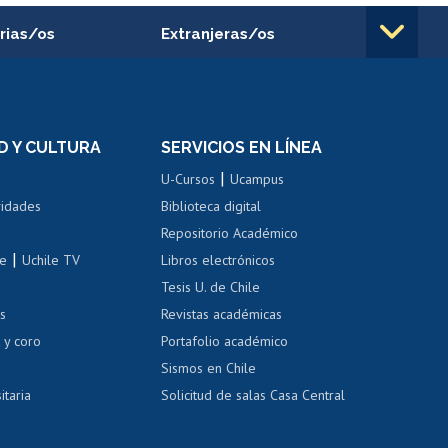
rias/os
Extranjeras/os
rnos de
Revalidación y reconocimiento
n
de títulos
el personal
Postulación al Programa de
Movilidad Estudiantil
D Y CULTURA
SERVICIOS EN LÍNEA
ovilidad interna
Inscripción de asignaturas
|
 de renta
U-Cursos
Ucampus
Cursos de español
 de renta
vidades
Biblioteca digital
Repositorio Académico
correo uchile
|
le
Uchile TV
Libros electrónicos
nas blancas
Tesis U. de Chile
os
Revistas académicas
, sexual y violencia
Denuncias administrativas
 y coro
Portafolio académico
Sismos en Chile
itaria
Solicitud de salas Casa Central