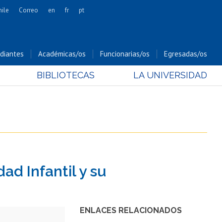
hile
Correo
en
fr
pt
Artes
Cs. Agronómicas
diantes
Académicas/os
Funcionarias/os
Egresadas/os
Cs. Forestales y Conservación
BIBLIOTECAS
LA UNIVERSIDAD
Cs. Sociales
Comunicación e Imagen
Economía y Negocios
Gobierno
Odontología
Estudios Internacionales
dad Infantil y su
Bachillerato
Hospital Clínico
ENLACES RELACIONADOS