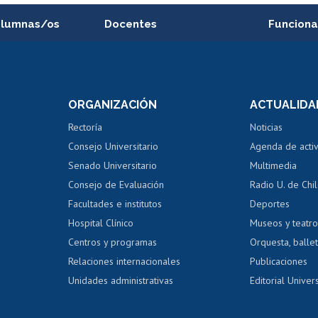
alumnas/os
Docentes
Funciona
Postulación a concursos
Cursos inte
internos de investigación
capacitació
e asignaturas
Consulta a bases de datos
Bienestar d
 de notas
ORGANIZACIÓN
ACTUALIDA
Perfeccionamiento
Portal de m
 regular
Editar Portafolio Académico
Certificado
Rectoría
Noticias
tal
Evaluación docente
Certificado
Consejo Universitario
Agenda de acti
dito alumnos
honorarios
Calificación académica
Senado Universitario
Multimedia
dito exalumnos
Gestión de 
Consejo de Evaluación
Radio U. de Chi
Postulación al AUCAI
y grados
Editar pági
Facultades e institutos
Deportes
Hospital Clínico
Museos y teatr
da tecnológica
Tarjeta TUI
Wifi
Acoso laboral
s
Centros y programas
Orquesta, ballet
Relaciones internacionales
Publicaciones
Unidades administrativas
Editorial Univers