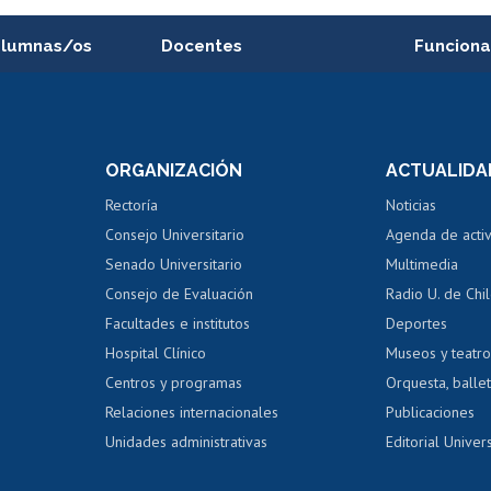
alumnas/os
Docentes
Funciona
Postulación a concursos
Cursos inte
internos de investigación
capacitació
e asignaturas
Consulta a bases de datos
Bienestar d
 de notas
ORGANIZACIÓN
ACTUALIDA
Perfeccionamiento
Portal de m
 regular
Editar Portafolio Académico
Certificado
Rectoría
Noticias
tal
Evaluación docente
Certificado
Consejo Universitario
Agenda de acti
dito alumnos
honorarios
Calificación académica
Senado Universitario
Multimedia
dito exalumnos
Gestión de 
Consejo de Evaluación
Radio U. de Chi
Postulación al AUCAI
y grados
Editar pági
Facultades e institutos
Deportes
Hospital Clínico
Museos y teatr
da tecnológica
Tarjeta TUI
Wifi
Acoso laboral
s
Centros y programas
Orquesta, ballet
Relaciones internacionales
Publicaciones
Unidades administrativas
Editorial Univers