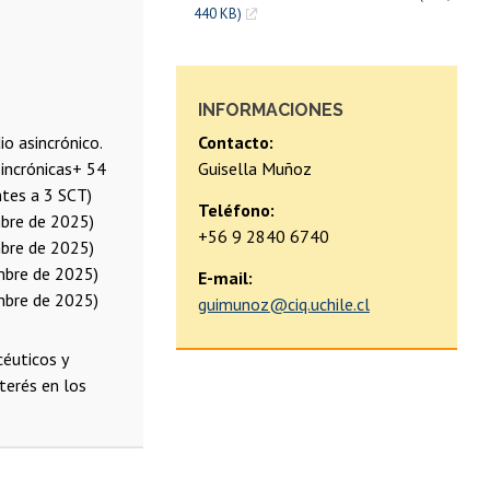
440 KB)
INFORMACIONES
io asincrónico.
Contacto:
sincrónicas+ 54
Guisella Muñoz
ntes a 3 SCT)
Teléfono:
mbre de 2025)
+56 9 2840 6740
mbre de 2025)
embre de 2025)
E-mail:
embre de 2025)
guimunoz@ciq.uchile.cl
éuticos y
terés en los