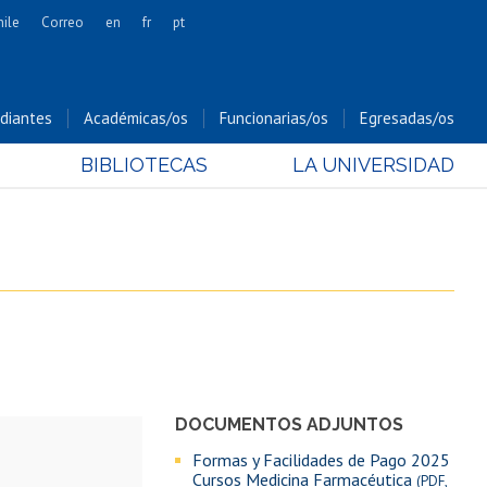
hile
Correo
en
fr
pt
Artes
Cs. Agronómicas
diantes
Académicas/os
Funcionarias/os
Egresadas/os
Cs. Forestales y Conservación
BIBLIOTECAS
LA UNIVERSIDAD
Cs. Sociales
Comunicación e Imagen
Economía y Negocios
Gobierno
Odontología
Estudios Internacionales
Bachillerato
Hospital Clínico
DOCUMENTOS ADJUNTOS
Formas y Facilidades de Pago 2025
Cursos Medicina Farmacéutica
(PDF,