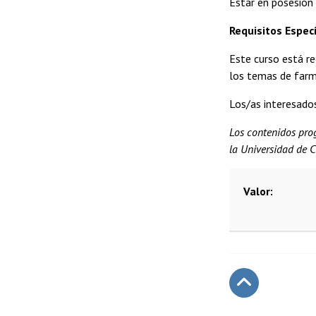
Estar en posesión 
Requisitos Especí
Este curso está r
los temas de far
Los/as interesados
Los contenidos prog
la Universidad de C
Valor
Subir