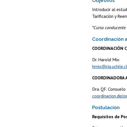
Objetivos
Introducir al estu
Tarificación y Ree
*Curso conducente 
Coordinación 
COORDINACIÓN 
Dr. Harold Mix:
hmix@ciq.uchile.c
COORDINADORA 
Dra. QF. Consuelo
coordinacion.dipl
Postulación
Requisitos de Po