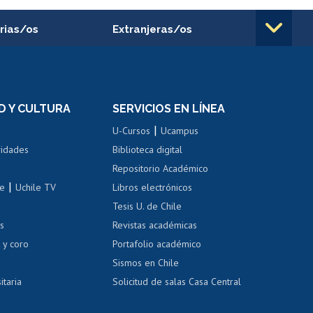
rias/os
Extranjeras/os
rnos de
Revalidación y reconocimiento
n
de títulos
el personal
Postulación al Programa de
Movilidad Estudiantil
D Y CULTURA
SERVICIOS EN LÍNEA
ovilidad interna
Inscripción de asignaturas
|
 de renta
U-Cursos
Ucampus
Cursos de español
 de renta
vidades
Biblioteca digital
Repositorio Académico
correo uchile
|
le
Uchile TV
Libros electrónicos
nas blancas
Tesis U. de Chile
os
Revistas académicas
, sexual y violencia
Denuncias administrativas
 y coro
Portafolio académico
Sismos en Chile
itaria
Solicitud de salas Casa Central