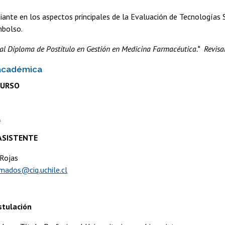
diante en los aspectos principales de la Evaluación de Tecnologías
mbolso.
al Diploma de Postítulo en Gestión en Medicina Farmacéutica.* Revisa
académica
CURSO
l
ASISTENTE
 Rojas
omados@ciq.uchile.cl
stulación