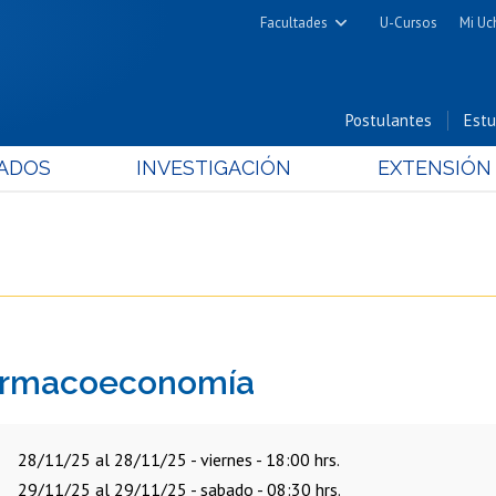
Facultades
U-Cursos
Mi Uc
Arquitectura y Urbanismo
Ciencias
Postulantes
Estu
Cs. Físicas y Matemáticas
ADOS
INVESTIGACIÓN
EXTENSIÓN
Cs. Químicas y Farmacéuticas
Cs. Veterinarias y Pecuarias
Derecho
Filosofía y Humanidades
Medicina
Estudios Avanzados en Educación
armacoeconomía
Nutrición y Tecnología de
Alimentos
28/11/25 al 28/11/25 - viernes - 18:00 hrs.
29/11/25 al 29/11/25 - sabado - 08:30 hrs.