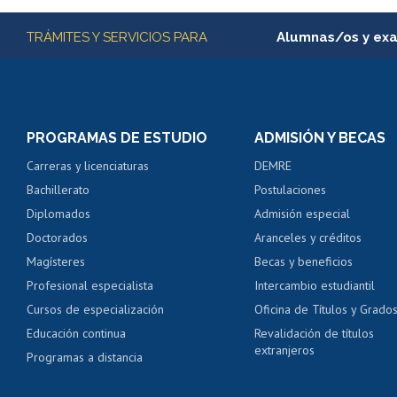
Más información
TRÁMITES Y SERVICIOS PARA
Alumnas/os y ex
Matrícula en línea
Inscripción y cambio d
Consulta y certificado
PROGRAMAS DE ESTUDIO
ADMISIÓN Y BECAS
Certificado de alumno
Carreras y licenciaturas
DEMRE
Servicio médico y den
Bachillerato
Postulaciones
Pago de arancel y cré
Diplomados
Admisión especial
Pago de arancel y cré
Doctorados
Aranceles y créditos
Certificado de títulos 
Magísteres
Becas y beneficios
Profesional especialista
Intercambio estudiantil
Mi Uchile
Ayu
Cursos de especialización
Oficina de Títulos y Grado
Educación continua
Revalidación de títulos
extranjeros
Programas a distancia