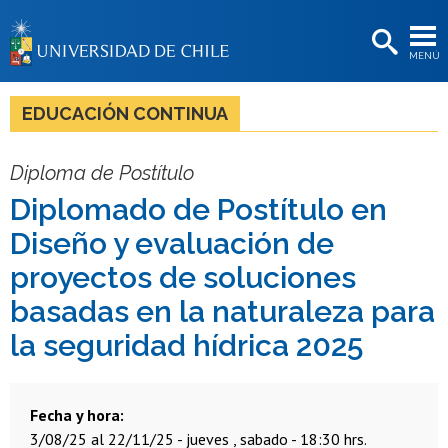
EXTENSIÓN
MENÚ
BIBLIOTECAS
LA UNIVERSIDAD
EDUCACIÓN CONTINUA
Postulantes
Diploma de Postítulo
Estudiantes
Diplomado de Postítulo en
Académicas/os
Diseño y evaluación de
Funcionarias/os
proyectos de soluciones
basadas en la naturaleza para
Egresadas/os
la seguridad hídrica 2025
Fecha y hora
3/08/25 al 22/11/25 - jueves , sabado - 18:30 hrs.