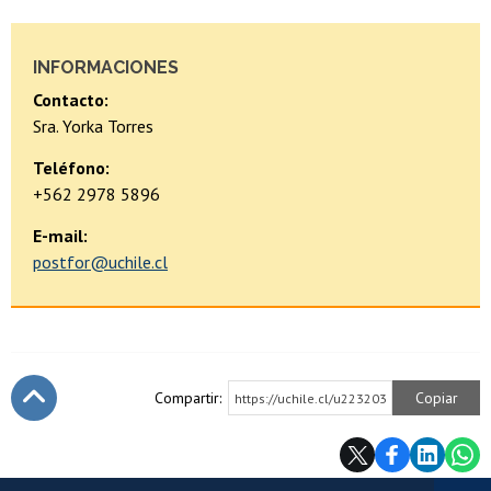
INFORMACIONES
Contacto:
Sra. Yorka Torres
Teléfono:
+562 2978 5896
E-mail:
postfor@uchile.cl
Compartir:
Copiar
https://uchile.cl/u223203
Subir