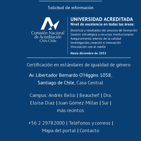
Solicitud de información
Evaluación docente
Calificación académica
Postulación al AUCAI
Funcionarias/os
Cursos internos de capacitación
Bienestar del personal
Certificación en estándares de igualdad de género
Portal de movilidad interna
Certificado de renta
Av. Libertador Bernardo O'Higgins 1058,
Santiago de Chile,
Casa Central
Certificado de renta honorarios
Gestión de correo uchile
Campus
:
Andrés Bello
|
Beauchef
|
Dra.
Editar páginas blancas
Eloísa Díaz
|
Juan Gómez Millas
|
Sur
|
más recintos
Extranjeras/os
Revalidación y reconocimiento de títulos
+56 2 29782000
|
Teléfonos y correos
|
Mapa del portal
|
Contacto
Postulación al Programa de Movilidad Estudiantil
Inscripción de asignaturas