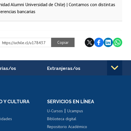
ad Alumni Universidad de Chile) | Contamos con distintas
erencias bancarias
Copiar
https://uchile.cl/u178437
rias/os
Extranjeras/os
rnos de
Revalidación y reconocimiento
n
de títulos
el personal
Postulación al Programa de
Movilidad Estudiantil
D Y CULTURA
SERVICIOS EN LÍNEA
ovilidad interna
Inscripción de asignaturas
|
 de renta
U-Cursos
Ucampus
Cursos de español
 de renta
vidades
Biblioteca digital
Repositorio Académico