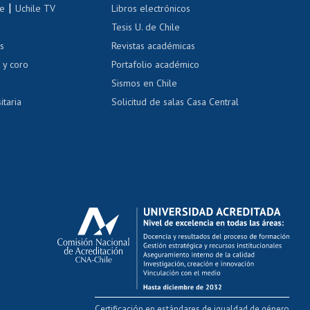
correo uchile
|
le
Uchile TV
Libros electrónicos
nas blancas
Tesis U. de Chile
os
Revistas académicas
, sexual y violencia
Denuncias administrativas
 y coro
Portafolio académico
Sismos en Chile
itaria
Solicitud de salas Casa Central
Certificación en estándares de igualdad de género