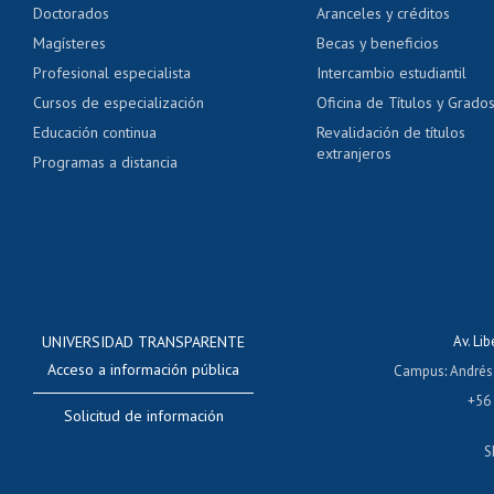
Doctorados
Aranceles y créditos
Certificado de títulos 
Magísteres
Becas y beneficios
Profesional especialista
Intercambio estudiantil
Mi Uchile
Ayu
Cursos de especialización
Oficina de Títulos y Grado
Educación continua
Revalidación de títulos
extranjeros
Programas a distancia
UNIVERSIDAD TRANSPARENTE
Av. Li
Acceso a información pública
Campus
:
Andrés
+56
Solicitud de información
S