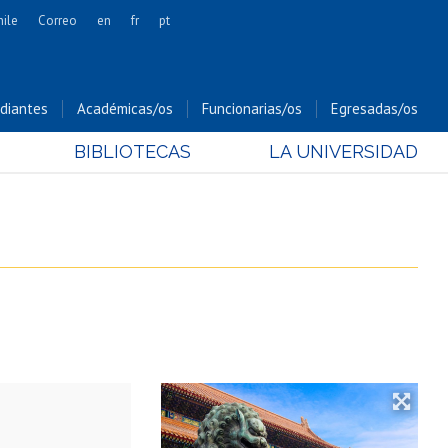
hile
Correo
en
fr
pt
Artes
Cs. Agronómicas
diantes
Académicas/os
Funcionarias/os
Egresadas/os
Cs. Forestales y Conservación
BIBLIOTECAS
LA UNIVERSIDAD
Cs. Sociales
Comunicación e Imagen
Economía y Negocios
Gobierno
Odontología
Estudios Internacionales
Bachillerato
Hospital Clínico