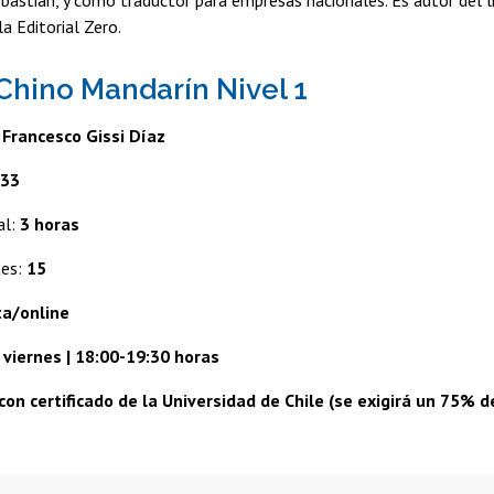
bastián, y como traductor para empresas nacionales. Es autor del 
la Editorial Zero.
Chino Mandarín Nivel 1
:
Francesco Gissi Díaz
:
33
al:
3 horas
tes:
15
a/online
 viernes | 18:00-19:30 horas
con certificado de la Universidad de Chile (se exigirá un 75% 