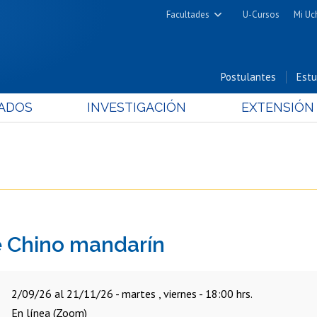
Facultades
U-Cursos
Mi Uc
Arquitectura y Urbanismo
Ciencias
Postulantes
Estu
Cs. Físicas y Matemáticas
ADOS
INVESTIGACIÓN
EXTENSIÓN
Cs. Químicas y Farmacéuticas
Cs. Veterinarias y Pecuarias
Derecho
Filosofía y Humanidades
Medicina
Estudios Avanzados en Educación
e Chino mandarín
Nutrición y Tecnología de
Alimentos
2/09/26 al 21/11/26 - martes , viernes - 18:00 hrs.
En línea (Zoom)