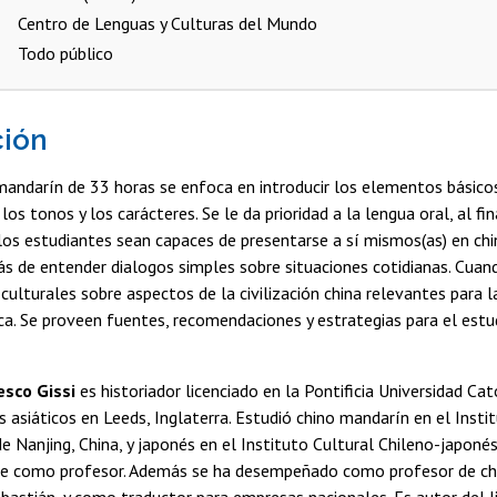
Centro de Lenguas y Culturas del Mundo
Todo público
ción
mandarín de 33 horas se enfoca en introducir los elementos básico
 los tonos y los carácteres. Se le da prioridad a la lengua oral, al fin
los estudiantes sean capaces de presentarse a sí mismos(as) en ch
s de entender dialogos simples sobre situaciones cotidianas. Cuan
culturales sobre aspectos de la civilización china relevantes para l
ca. Se proveen fuentes, recomendaciones y estrategias para el estu
sco Gissi
es historiador licenciado en la Pontificia Universidad Cató
 asiáticos en Leeds, Inglaterra. Estudió chino mandarín en el Insti
de Nanjing, China, y japonés en el Instituto Cultural Chileno-japoné
ce como profesor. Además se ha desempeñado como profesor de chi