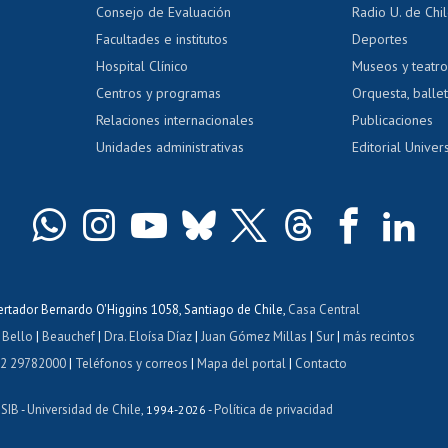
Gestión de 
Consejo de Evaluación
Radio U. de Chi
Postulación al AUCAI
y grados
Editar pági
Facultades e institutos
Deportes
Hospital Clínico
Museos y teatr
da tecnológica
Tarjeta TUI
Wifi
Acoso laboral
s
Centros y programas
Orquesta, ballet
Relaciones internacionales
Publicaciones
Unidades administrativas
Editorial Univers
bertador Bernardo O'Higgins 1058, Santiago de Chile,
Casa Central
 Bello
|
Beauchef
|
Dra. Eloísa Díaz
|
Juan Gómez Millas
|
Sur
|
más recintos
 2 29782000
|
Teléfonos y correos
|
Mapa del portal
|
Contacto
ISIB
Universidad de Chile
Política de privacidad
-
, 1994-2026 -