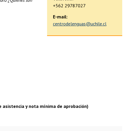
libro
¿Quiénes son
+562 29787027
E-mail:
centrodelenguas@uchile.cl
de asistencia y nota mínima de aprobación)