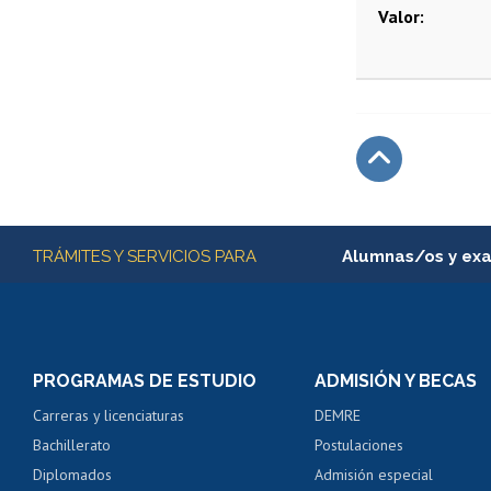
Valor
Subir
Más información
TRÁMITES Y SERVICIOS PARA
Alumnas/os y ex
Matrícula en línea
Inscripción y cambio d
Consulta y certificado
PROGRAMAS DE ESTUDIO
ADMISIÓN Y BECAS
Certificado de alumno
Carreras y licenciaturas
DEMRE
Servicio médico y den
Bachillerato
Postulaciones
Pago de arancel y cré
Diplomados
Admisión especial
Pago de arancel y cré