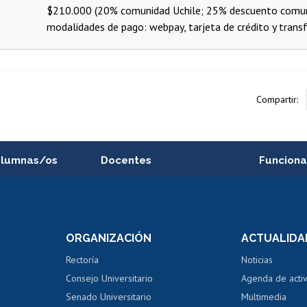
$210.000 (20% comunidad Uchile; 25% descuento comunid
modalidades de pago: webpay, tarjeta de crédito y transf
Compartir:
alumnas/os
Docentes
Funciona
Postulación a concursos
Cursos inte
internos de investigación
capacitació
e asignaturas
Consulta a bases de datos
Bienestar d
 de notas
ORGANIZACIÓN
ACTUALIDA
Perfeccionamiento
Portal de m
 regular
Editar Portafolio Académico
Certificado
Rectoría
Noticias
tal
Evaluación docente
Certificado
Consejo Universitario
Agenda de acti
dito alumnos
honorarios
Calificación académica
Senado Universitario
Multimedia
dito exalumnos