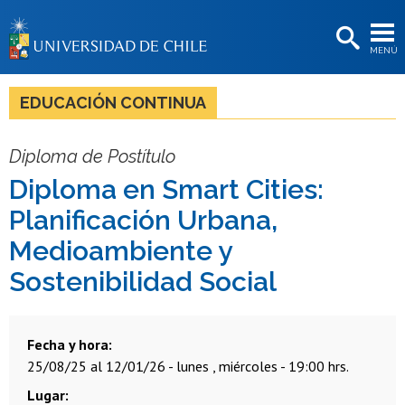
EXTENSIÓN
MENÚ
BIBLIOTECAS
LA UNIVERSIDAD
EDUCACIÓN CONTINUA
Postulantes
Diploma de Postítulo
Estudiantes
Diploma en Smart Cities:
Académicas/os
Planificación Urbana,
Funcionarias/os
Medioambiente y
Sostenibilidad Social
Egresadas/os
Fecha y hora
25/08/25 al 12/01/26 - lunes , miércoles - 19:00 hrs.
Lugar