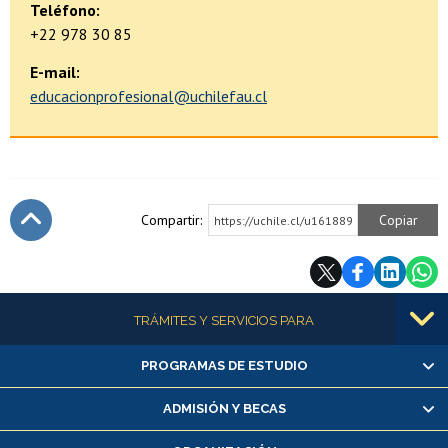
Teléfono:
+22 978 30 85
E-mail:
educacionprofesional@uchilefau.cl
Compartir:
Copiar
https://uchile.cl/u161889
Subir
Más información
TRÁMITES Y SERVICIOS PARA
PROGRAMAS DE ESTUDIO
Alumnas/os y exalumnas/os
Matrícula en línea
ADMISIÓN Y BECAS
Inscripción y cambio de asignaturas