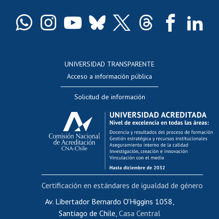
Certificado de títulos y grados
Docentes
Postulación a concursos internos de investigación
Consulta a bases de datos
UNIVERSIDAD TRANSPARENTE
Perfeccionamiento
Acceso a información pública
Editar Portafolio Académico
Solicitud de información
Evaluación docente
Calificación académica
Postulación al AUCAI
Funcionarias/os
Cursos internos de capacitación
Bienestar del personal
Certificación en estándares de igualdad de género
Portal de movilidad interna
Certificado de renta
Av. Libertador Bernardo O'Higgins 1058,
Santiago de Chile,
Casa Central
Certificado de renta honorarios