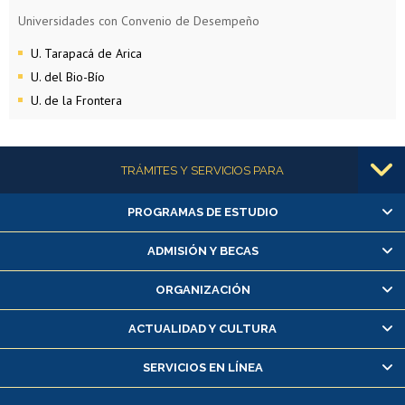
Universidades con Convenio de Desempeño
U. Tarapacá de Arica
U. del Bio-Bío
U. de la Frontera
Más información
TRÁMITES Y SERVICIOS PARA
PROGRAMAS DE ESTUDIO
Alumnas/os y exalumnas/os
Matrícula en línea
ADMISIÓN Y BECAS
Inscripción y cambio de asignaturas
ORGANIZACIÓN
Consulta y certificado de notas
Certificado de alumno regular
ACTUALIDAD Y CULTURA
Servicio médico y dental
SERVICIOS EN LÍNEA
Pago de arancel y crédito alumnos
Pago de arancel y crédito exalumnos