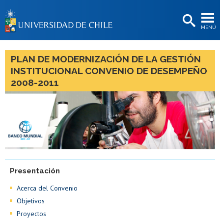
EXTENSIÓN
MENÚ
BIBLIOTECAS
LA UNIVERSIDAD
PLAN DE MODERNIZACIÓN DE LA GESTIÓN
INSTITUCIONAL CONVENIO DE DESEMPEÑO
Postulantes
2008-2011
Estudiantes
Académicas/os
Funcionarias/os
Egresadas/os
Presentación
Acerca del Convenio
Objetivos
Proyectos