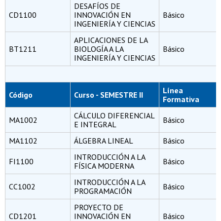
DESAFÍOS DE
CD1100
INNOVACIÓN EN
Básico
INGENIERÍA Y CIENCIAS
APLICACIONES DE LA
BT1211
BIOLOGÍA A LA
Básico
INGENIERÍA Y CIENCIAS
Línea
Código
Curso - SEMESTRE II
Formativa
CÁLCULO DIFERENCIAL
MA1002
Básico
E INTEGRAL
MA1102
ÁLGEBRA LINEAL
Básico
INTRODUCCIÓN A LA
FI1100
Básico
FÍSICA MODERNA
INTRODUCCIÓN A LA
CC1002
Básico
PROGRAMACIÓN
PROYECTO DE
CD1201
INNOVACIÓN EN
Básico