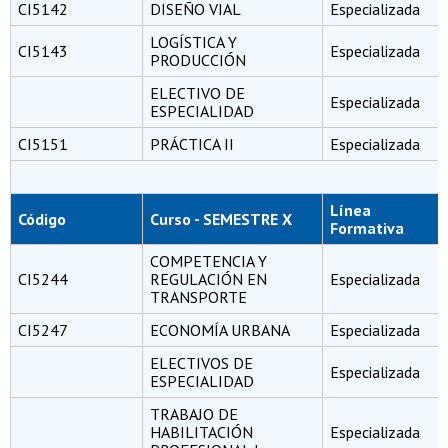
CI5142
DISEÑO VIAL
Especializada
LOGÍSTICA Y
CI5143
Especializada
PRODUCCIÓN
ELECTIVO DE
Especializada
ESPECIALIDAD
CI5151
PRÁCTICA II
Especializada
Línea
Código
Curso - SEMESTRE X
Formativa
COMPETENCIA Y
CI5244
REGULACIÓN EN
Especializada
TRANSPORTE
CI5247
ECONOMÍA URBANA
Especializada
ELECTIVOS DE
Especializada
ESPECIALIDAD
TRABAJO DE
HABILITACIÓN
Especializada