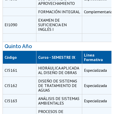
APROVECHAMIENTO
FORMACIÓN INTEGRAL
Complementaria
EXAMEN DE
EI1090
SUFICIENCIA EN
INGLÉS I
Quinto Año
Línea
Código
Curso - SEMESTRE IX
Formativa
HIDRÁULICA APLICADA
CI5161
Especializada
AL DISEÑO DE OBRAS
DISEÑO DE SISTEMAS
CI5162
DE TRATAMIENTO DE
Especializada
AGUAS
ANÁLISIS DE SISTEMAS
CI5163
Especializada
AMBIENTALES
PROCESOS DE