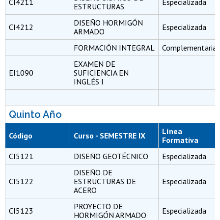
CI4211
Especializada
ESTRUCTURAS
DISEÑO HORMIGÓN
CI4212
Especializada
ARMADO
FORMACIÓN INTEGRAL
Complementaria
EXAMEN DE
EI1090
SUFICIENCIA EN
INGLÉS I
Quinto Año
Línea
Código
Curso - SEMESTRE IX
Formativa
CI5121
DISEÑO GEOTÉCNICO
Especializada
DISEÑO DE
CI5122
ESTRUCTURAS DE
Especializada
ACERO
PROYECTO DE
CI5123
Especializada
HORMIGÓN ARMADO