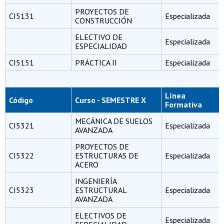
PROYECTOS DE
CI5131
Especializada
CONSTRUCCIÓN
ELECTIVO DE
Especializada
ESPECIALIDAD
CI5151
PRÁCTICA II
Especializada
Línea
Código
Curso - SEMESTRE X
Formativa
MECÁNICA DE SUELOS
CI5321
Especializada
AVANZADA
PROYECTOS DE
CI5322
ESTRUCTURAS DE
Especializada
ACERO
INGENIERÍA
CI5323
ESTRUCTURAL
Especializada
AVANZADA
ELECTIVOS DE
Especializada