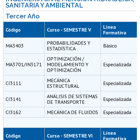
SANITARIA Y AMBIENTAL
Tercer Año
Línea
Código
Curso - SEMESTRE V
Formativa
PROBABILIDADES Y
MA3403
Básico
ESTADÍSTICA
OPTIMIZACIÓN /
MA3701/IN3171
MODELAMIENTO Y
Especializada
OPTIMIZACIÓN
MECÁNICA
CI3111
Especializada
ESTRUCTURAL
ANÁLISIS DE SISTEMAS
CI3141
Especializada
DE TRANSPORTE
CI3162
MECÁNICA DE FLUIDOS
Especializada
Línea
Código
Curso - SEMESTRE VI
Formativa