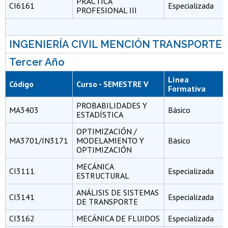
PRÁCTICA
CI6161
Especializada
PROFESIONAL III
INGENIERÍA CIVIL MENCIÓN TRANSPORTE
Tercer Año
Línea
Código
Curso - SEMESTRE V
Formativa
PROBABILIDADES Y
MA3403
Básico
ESTADÍSTICA
OPTIMIZACIÓN /
MA3701/IN3171
MODELAMIENTO Y
Básico
OPTIMIZACIÓN
MECÁNICA
CI3111
Especializada
ESTRUCTURAL
ANÁLISIS DE SISTEMAS
CI3141
Especializada
DE TRANSPORTE
CI3162
MECÁNICA DE FLUIDOS
Especializada