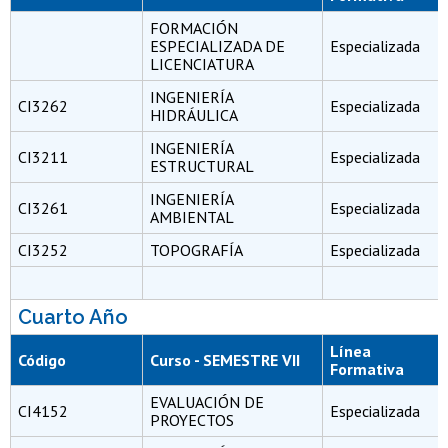
FORMACIÓN
ESPECIALIZADA DE
Especializada
LICENCIATURA
INGENIERÍA
CI3262
Especializada
HIDRÁULICA
INGENIERÍA
CI3211
Especializada
ESTRUCTURAL
INGENIERÍA
CI3261
Especializada
AMBIENTAL
CI3252
TOPOGRAFÍA
Especializada
Cuarto Año
Línea
Código
Curso - SEMESTRE VII
Formativa
EVALUACIÓN DE
CI4152
Especializada
PROYECTOS