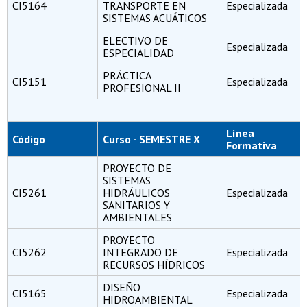
CI5164
TRANSPORTE EN
Especializada
SISTEMAS ACUÁTICOS
ELECTIVO DE
Especializada
ESPECIALIDAD
PRÁCTICA
CI5151
Especializada
PROFESIONAL II
Línea
Código
Curso - SEMESTRE X
Formativa
PROYECTO DE
SISTEMAS
CI5261
HIDRÁULICOS
Especializada
SANITARIOS Y
AMBIENTALES
PROYECTO
CI5262
INTEGRADO DE
Especializada
RECURSOS HÍDRICOS
DISEÑO
CI5165
Especializada
HIDROAMBIENTAL