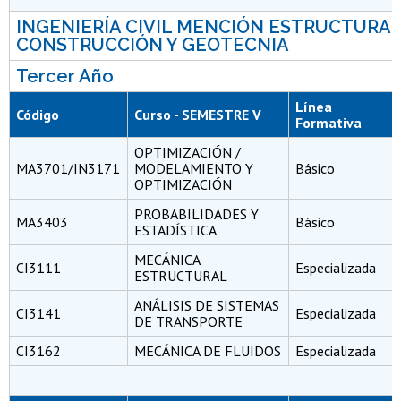
INGENIERÍA CIVIL MENCIÓN ESTRUCTURA,
CONSTRUCCIÓN Y GEOTECNIA
Tercer Año
Línea
Código
Curso - SEMESTRE V
Formativa
OPTIMIZACIÓN /
MA3701/IN3171
MODELAMIENTO Y
Básico
OPTIMIZACIÓN
PROBABILIDADES Y
MA3403
Básico
ESTADÍSTICA
MECÁNICA
CI3111
Especializada
ESTRUCTURAL
ANÁLISIS DE SISTEMAS
CI3141
Especializada
DE TRANSPORTE
CI3162
MECÁNICA DE FLUIDOS
Especializada