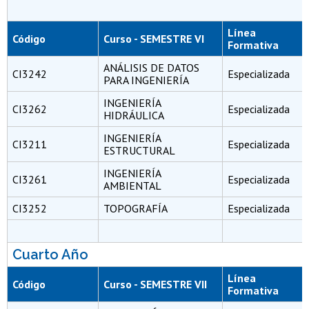
Línea
Código
Curso - SEMESTRE VI
Formativa
ANÁLISIS DE DATOS
CI3242
Especializada
PARA INGENIERÍA
INGENIERÍA
CI3262
Especializada
HIDRÁULICA
INGENIERÍA
CI3211
Especializada
ESTRUCTURAL
INGENIERÍA
CI3261
Especializada
AMBIENTAL
CI3252
TOPOGRAFÍA
Especializada
Cuarto Año
Línea
Código
Curso - SEMESTRE VII
Formativa