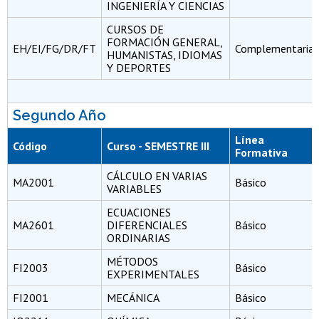
INGENIERÍA Y CIENCIAS
CURSOS DE
FORMACIÓN GENERAL,
EH/EI/FG/DR/FT
Complementaria
HUMANISTAS, IDIOMAS
Y DEPORTES
Segundo Año
Línea
Código
Curso - SEMESTRE III
Formativa
CÁLCULO EN VARIAS
MA2001
Básico
VARIABLES
ECUACIONES
MA2601
DIFERENCIALES
Básico
ORDINARIAS
MÉTODOS
FI2003
Básico
EXPERIMENTALES
FI2001
MECÁNICA
Básico