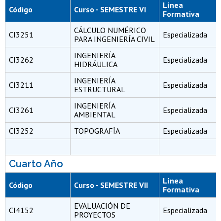
Línea
Código
Curso - SEMESTRE VI
Formativa
CÁLCULO NUMÉRICO
CI3251
Especializada
PARA INGENIERÍA CIVIL
INGENIERÍA
CI3262
Especializada
HIDRÁULICA
INGENIERÍA
CI3211
Especializada
ESTRUCTURAL
INGENIERÍA
CI3261
Especializada
AMBIENTAL
CI3252
TOPOGRAFÍA
Especializada
Cuarto Año
Línea
Código
Curso - SEMESTRE VII
Formativa
EVALUACIÓN DE
CI4152
Especializada
PROYECTOS