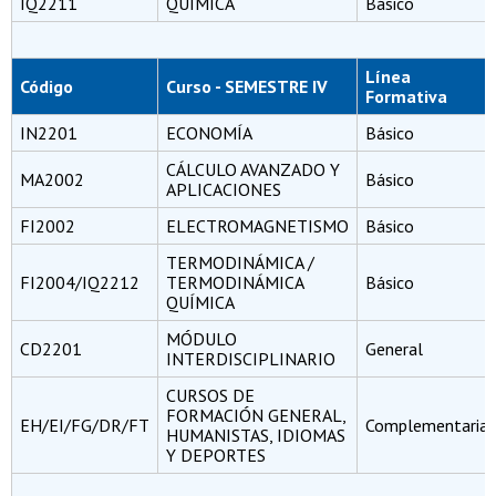
IQ2211
QUÍMICA
Básico
Línea
Código
Curso - SEMESTRE IV
Formativa
IN2201
ECONOMÍA
Básico
CÁLCULO AVANZADO Y
MA2002
Básico
APLICACIONES
FI2002
ELECTROMAGNETISMO
Básico
TERMODINÁMICA /
FI2004/IQ2212
TERMODINÁMICA
Básico
QUÍMICA
MÓDULO
CD2201
General
INTERDISCIPLINARIO
CURSOS DE
FORMACIÓN GENERAL,
EH/EI/FG/DR/FT
Complementaria
HUMANISTAS, IDIOMAS
Y DEPORTES