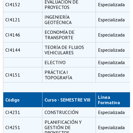
EVALUACIÓN DE
CI4152
Especializada
PROYECTOS
INGENIERÍA
CI4121
Especializada
GEOTÉCNICA
ECONOMÍA DE
CI4146
Especializada
TRANSPORTE
TEORÍA DE FLUJOS
CI4144
Especializada
VEHICULARES
ELECTIVO
Especializada
PRÁCTICA I
CI4151
Especializada
TOPOGRAFÍA
Línea
Código
Curso - SEMESTRE VIII
Formativa
CI4231
CONSTRUCCIÓN
Especializada
PLANIFICACIÓN Y
CI4251
GESTIÓN DE
Especializada
PROYECTOS