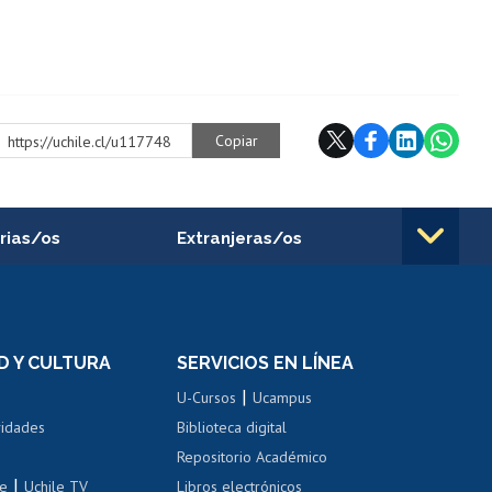
Copiar
https://uchile.cl/u117748
rias/os
Extranjeras/os
rnos de
Revalidación y reconocimiento
n
de títulos
el personal
Postulación al Programa de
Movilidad Estudiantil
D Y CULTURA
SERVICIOS EN LÍNEA
ovilidad interna
Inscripción de asignaturas
|
 de renta
U-Cursos
Ucampus
Cursos de español
 de renta
vidades
Biblioteca digital
Repositorio Académico
correo uchile
|
le
Uchile TV
Libros electrónicos