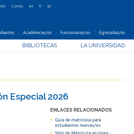
hile
Correo
en
fr
pt
Artes
Cs. Agronómicas
diantes
Académicas/os
Funcionarias/os
Egresadas/os
Cs. Forestales y Conservación
BIBLIOTECAS
LA UNIVERSIDAD
Cs. Sociales
Comunicación e Imagen
Economía y Negocios
Gobierno
Odontología
ón Especial 2026
Estudios Internacionales
Bachillerato
ENLACES RELACIONADOS
Hospital Clínico
Guía de matrícula para
estudiantes nuevas/os
Sitio de Matrícula en línea