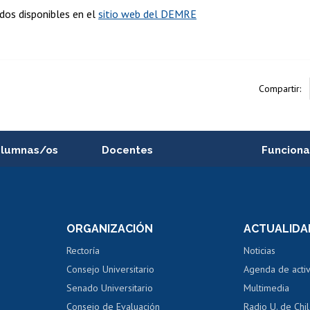
dos disponibles en el
sitio web del DEMRE
Compartir:
alumnas/os
Docentes
Funciona
Postulación a concursos
Cursos inte
internos de investigación
capacitació
e asignaturas
Consulta a bases de datos
Bienestar d
 de notas
ORGANIZACIÓN
ACTUALIDA
Perfeccionamiento
Portal de m
 regular
Editar Portafolio Académico
Certificado
Rectoría
Noticias
tal
Evaluación docente
Certificado
Consejo Universitario
Agenda de acti
dito alumnos
honorarios
Calificación académica
Senado Universitario
Multimedia
dito exalumnos
Gestión de 
Consejo de Evaluación
Radio U. de Chi
Postulación al AUCAI