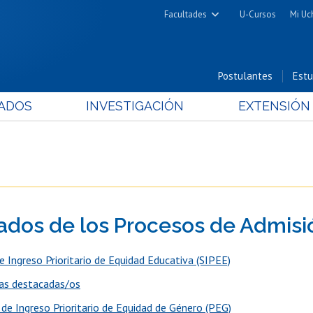
Facultades
U-Cursos
Mi Uc
Arquitectura y Urbanismo
Ciencias
Postulantes
Estu
Cs. Físicas y Matemáticas
ADOS
INVESTIGACIÓN
EXTENSIÓN
Cs. Químicas y Farmacéuticas
Cs. Veterinarias y Pecuarias
Derecho
Filosofía y Humanidades
Medicina
ados de los Procesos de Admisi
Estudios Avanzados en Educación
Nutrición y Tecnología de
e Ingreso Prioritario de Equidad Educativa (SIPEE)
Alimentos
as destacadas/os
de Ingreso Prioritario de Equidad de Género (PEG)