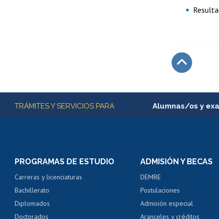
Resulta
Subir
Más información
TRÁMITES Y SERVICIOS PARA
Alumnas/os y ex
Matrícula en línea
Inscripción y cambio d
Consulta y certificado
PROGRAMAS DE ESTUDIO
ADMISIÓN Y BECAS
Certificado de alumno
Carreras y licenciaturas
DEMRE
Servicio médico y den
Bachillerato
Postulaciones
Pago de arancel y cré
Diplomados
Admisión especial
Pago de arancel y cré
Doctorados
Aranceles y créditos