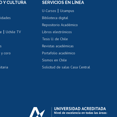
D Y CULTURA
SERVICIOS EN LÍNEA
ovilidad interna
Inscripción de asignaturas
|
 de renta
U-Cursos
Ucampus
Cursos de español
 de renta
vidades
Biblioteca digital
Repositorio Académico
correo uchile
|
le
Uchile TV
Libros electrónicos
nas blancas
Tesis U. de Chile
os
Revistas académicas
, sexual y violencia
Denuncias administrativas
 y coro
Portafolio académico
Sismos en Chile
itaria
Solicitud de salas Casa Central