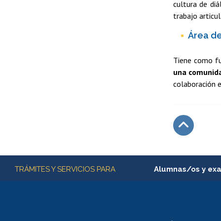
cultura de diá
trabajo articu
Área de
Tiene como f
una comunid
colaboración e
Subir
Más información
TRÁMITES Y SERVICIOS PARA
Alumnas/os y ex
Matrícula en línea
Inscripción y cambio d
Consulta y certificado