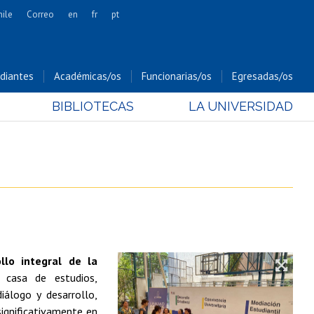
hile
Correo
en
fr
pt
Artes
Cs. Agronómicas
diantes
Académicas/os
Funcionarias/os
Egresadas/os
Cs. Forestales y Conservación
BIBLIOTECAS
LA UNIVERSIDAD
Cs. Sociales
Comunicación e Imagen
Economía y Negocios
Gobierno
Odontología
Estudios Internacionales
Bachillerato
ollo integral de la
Hospital Clínico
 casa de estudios,
iálogo y desarrollo,
 significativamente en