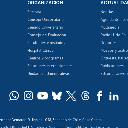
ORGANIZACIÓN
ACTUALIDA
Perfeccionamiento
Portal de m
 regular
Editar Portafolio Académico
Certificado
Rectoría
Noticias
tal
Evaluación docente
Certificado
Consejo Universitario
Agenda de acti
dito alumnos
honorarios
Calificación académica
Senado Universitario
Multimedia
dito exalumnos
Gestión de 
Consejo de Evaluación
Radio U. de Chi
Postulación al AUCAI
y grados
Editar pági
Facultades e institutos
Deportes
Hospital Clínico
Museos y teatr
da tecnológica
Tarjeta TUI
Wifi
Acoso laboral
s
Centros y programas
Orquesta, ballet
Relaciones internacionales
Publicaciones
Unidades administrativas
Editorial Univers
bertador Bernardo O'Higgins 1058, Santiago de Chile,
Casa Central
 Bello
|
Beauchef
|
Dra. Eloísa Díaz
|
Juan Gómez Millas
|
Sur
|
más recintos