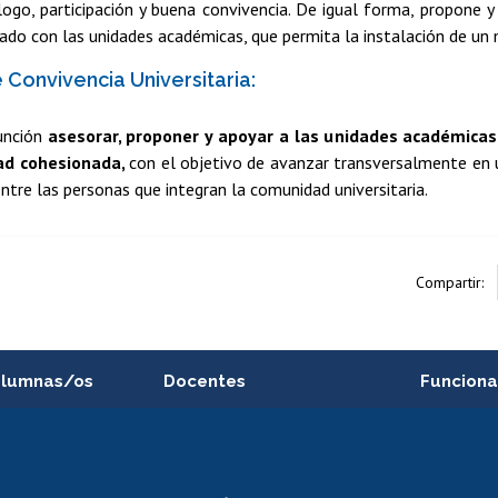
logo, participación y buena convivencia. De igual forma, propone y
lado con las unidades académicas, que permita la instalación de un
 Convivencia Universitaria:
unción
asesorar, proponer y apoyar a las unidades académicas
ad cohesionada,
con el objetivo de avanzar transversalmente en u
ntre las personas que integran la comunidad universitaria.
Compartir:
alumnas/os
Docentes
Funciona
Postulación a concursos
Cursos inte
internos de investigación
capacitació
e asignaturas
Consulta a bases de datos
Bienestar d
 de notas