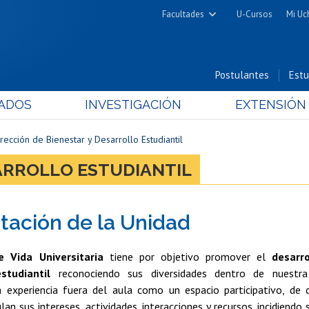
Facultades
U-Cursos
Mi Uc
Arquitectura y Urbanismo
Ciencias
Postulantes
Estu
Cs. Físicas y Matemáticas
ADOS
INVESTIGACIÓN
EXTENSIÓN
Cs. Químicas y Farmacéuticas
Cs. Veterinarias y Pecuarias
rección de Bienestar y Desarrollo Estudiantil
Derecho
SARROLLO ESTUDIANTIL
Filosofía y Humanidades
Medicina
tación de la Unidad
Estudios Avanzados en Educación
Nutrición y Tecnología de
 Vida Universitaria
tiene por objetivo promover el
desarr
Alimentos
studiantil
reconociendo sus diversidades dentro de nuestra
a experiencia fuera del aula como un espacio participativo, de d
lan sus intereses, actividades, interacciones y recursos, incidiendo