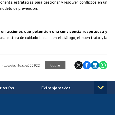
 orienta estrategias para gestionar y resolver conflictos en un
 modelo de prevención.
 en acciones que potencien una convivencia respetuosa y
na cultura de cuidado basada en el diálogo, el buen trato y la
Copiar
https://uchile.cl/u222922
rias/os
Extranjeras/os
rnos de
Revalidación y reconocimiento
n
de títulos
el personal
Postulación al Programa de
Movilidad Estudiantil