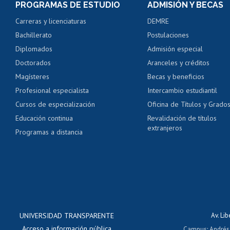
PROGRAMAS DE ESTUDIO
ADMISIÓN Y BECAS
Certificado de alumno
Carreras y licenciaturas
DEMRE
Servicio médico y den
Bachillerato
Postulaciones
Pago de arancel y cré
Diplomados
Admisión especial
Pago de arancel y cré
Doctorados
Aranceles y créditos
Certificado de títulos 
Magísteres
Becas y beneficios
Profesional especialista
Intercambio estudiantil
Mi Uchile
Ayu
Cursos de especialización
Oficina de Títulos y Grado
Educación continua
Revalidación de títulos
extranjeros
Programas a distancia
UNIVERSIDAD TRANSPARENTE
Av. Li
Acceso a información pública
Campus
:
Andrés