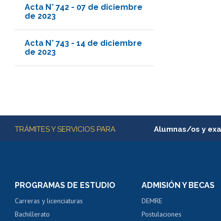
Acta N° 742 - 07 de diciembre
de 2023
Acta N° 743 - 14 de diciembre
de 2023
Más información
TRÁMITES Y SERVICIOS PARA
Alumnas/os y ex
Matrícula en línea
Inscripción y cambio d
Consulta y certificado
PROGRAMAS DE ESTUDIO
ADMISIÓN Y BECAS
Certificado de alumno
Carreras y licenciaturas
DEMRE
Servicio médico y den
Bachillerato
Postulaciones
Pago de arancel y cré