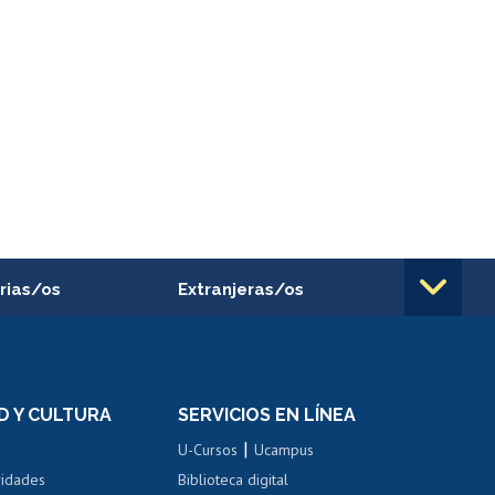
rias/os
Extranjeras/os
rnos de
Revalidación y reconocimiento
n
de títulos
el personal
Postulación al Programa de
Movilidad Estudiantil
D Y CULTURA
SERVICIOS EN LÍNEA
ovilidad interna
Inscripción de asignaturas
|
 de renta
U-Cursos
Ucampus
Cursos de español
 de renta
vidades
Biblioteca digital