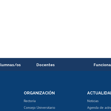
alumnas/os
Docentes
Funciona
Postulación a concursos
Cursos inte
internos de investigación
capacitació
e asignaturas
Consulta a bases de datos
Bienestar d
 de notas
ORGANIZACIÓN
ACTUALIDA
Perfeccionamiento
Portal de m
 regular
Editar Portafolio Académico
Certificado
Rectoría
Noticias
tal
Evaluación docente
Certificado
Consejo Universitario
Agenda de acti
dito alumnos