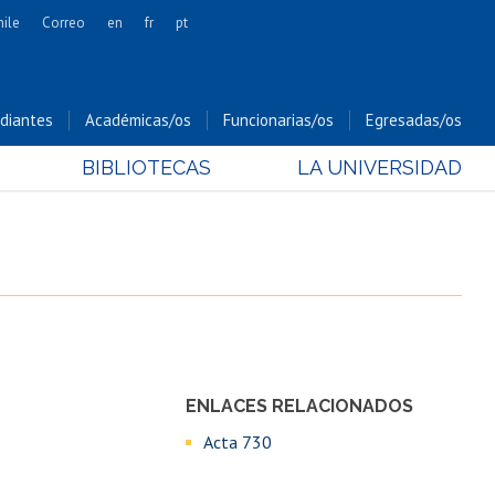
hile
Correo
en
fr
pt
Artes
Cs. Agronómicas
diantes
Académicas/os
Funcionarias/os
Egresadas/os
Cs. Forestales y Conservación
BIBLIOTECAS
LA UNIVERSIDAD
Cs. Sociales
Comunicación e Imagen
Economía y Negocios
Gobierno
Odontología
Estudios Internacionales
Bachillerato
ENLACES RELACIONADOS
Hospital Clínico
Acta 730