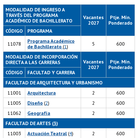
MODALIDAD DE INGRESO A
TRAVÉS DEL PROGRAMA
Vacantes
Ptje. Mín.
ACADÉMICO DE BACHILLERATO
2027
Ponderado
CÓDIGO
PROGRAMA
Programa Académico
11078
5
600
de Bachillerato
(
1
)
MODALIDAD DE INCORPORACIÓN
Vacantes
Ptje. Mín.
DIRECTA A LAS CARRERAS
2027
Ponderado
CÓDIGO
FACULTAD Y CARRERA
FACULTAD DE ARQUITECTURA Y URBANISMO
11001
Arquitectura
2
600
11005
Diseño
(
2
)
2
600
11062
Geografía
2
600
FACULTAD DE ARTES (
3
)
11003
Actuación Teatral
(
4
)
2
600