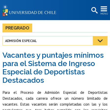
EXTENSIÓN
MENÚ
BIBLIOTECAS
LA UNIVERSIDAD
PREGRADO
Postulantes
ADMISIÓN ESPECIAL
Estudiantes
Vacantes y puntajes mínimos
Académicas/os
para el Sistema de Ingreso
Funcionarias/os
Especial de Deportistas
Egresadas/os
Destacados
Para el Proceso de Admisión Especial de Deportistas
Destacados, cada carrera ofrece un número limitado de
vacantes. Estas vacantes serán completadas con las y los