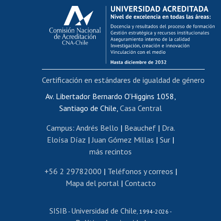
Calificación académica
Postulación al AUCAI
Funcionarias/os
Cursos internos de capacitación
Bienestar del personal
Certificación en estándares de igualdad de género
Portal de movilidad interna
Certificado de renta
Av. Libertador Bernardo O'Higgins 1058,
Santiago de Chile,
Casa Central
Certificado de renta honorarios
Gestión de correo uchile
Campus
:
Andrés Bello
|
Beauchef
|
Dra.
Editar páginas blancas
Eloísa Díaz
|
Juan Gómez Millas
|
Sur
|
más recintos
Extranjeras/os
Revalidación y reconocimiento de títulos
+56 2 29782000
|
Teléfonos y correos
|
Mapa del portal
|
Contacto
Postulación al Programa de Movilidad Estudiantil
Inscripción de asignaturas
SISIB
Universidad de Chile
Cursos de español
-
, 1994-2026 -