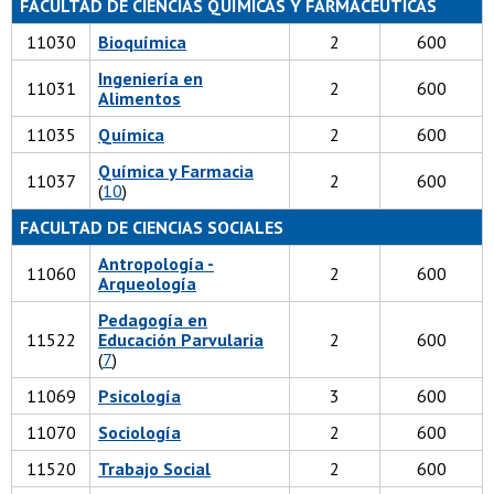
FACULTAD DE CIENCIAS QUÍMICAS Y FARMACÉUTICAS
11030
Bioquímica
2
600
Ingeniería en
11031
2
600
Alimentos
11035
Química
2
600
Química y Farmacia
11037
2
600
(
10
)
FACULTAD DE CIENCIAS SOCIALES
Antropología -
11060
2
600
Arqueología
Pedagogía en
11522
Educación Parvularia
2
600
(
7
)
11069
Psicología
3
600
11070
Sociología
2
600
11520
Trabajo Social
2
600