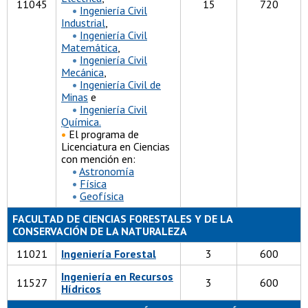
11045
15
720
•
Ingeniería Civil
Industrial
,
•
Ingeniería Civil
Matemática
,
•
Ingeniería Civil
Mecánica
,
•
Ingeniería Civil de
Minas
e
•
Ingeniería Civil
Química.
•
El programa de
Licenciatura en Ciencias
con mención en:
•
Astronomía
•
Física
•
Geofísica
FACULTAD DE CIENCIAS FORESTALES Y DE LA
CONSERVACIÓN DE LA NATURALEZA
11021
Ingeniería Forestal
3
600
Ingeniería en Recursos
11527
3
600
Hídricos