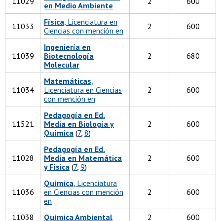
11029
2
600
en Medio Ambiente
Física
, Licenciatura en
11033
2
600
Ciencias con mención en
Ingeniería en
11039
Biotecnología
2
680
Molecular
Matemáticas
,
11034
Licenciatura en Ciencias
2
600
con mención en
Pedagogía en Ed.
11521
Media en Biología y
2
600
Química
(
7
,
8
)
Pedagogía en Ed.
11028
Media en Matemática
2
600
y Física
(
7
,
9
)
Química
, Licenciatura
11036
en Ciencias con mención
2
600
en
11038
Química Ambiental
2
600