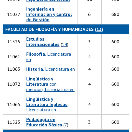
Ingeniería en
11027
Información y Control
6
680
de Gestión
FACULTAD DE FILOSOFÍA Y HUMANIDADES (
1
3
)
Estudios
11525
3
600
Internacionales
(
14
)
Filosofía
, Licenciatura
11061
4
600
en
11063
Historia
, Licenciatura en
4
600
Lingüística y
11072
Literatura
con
4
600
mención, Licenciatura en
Lingüística y
11065
Literatura Inglesas
,
4
600
Licenciatura en
Pedagogía en
11523
3
600
Educación Básica
(
7
)