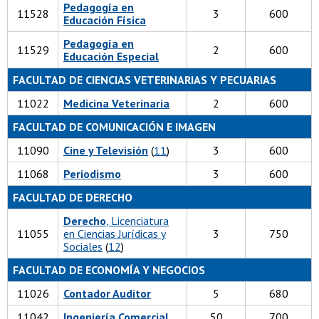
Pedagogía en
11528
3
600
Educación Física
Pedagogía en
11529
2
600
Educación Especial
FACULTAD DE CIENCIAS VETERINARIAS Y PECUARIAS
11022
Medicina Veterinaria
2
600
FACULTAD DE COMUNICACIÓN E IMAGEN
11090
Cine y Televisión
(
11
)
3
600
11068
Periodismo
3
600
FACULTAD DE DERECHO
Derecho
, Licenciatura
11055
en Ciencias Jurídicas y
3
750
Sociales
(
12
)
FACULTAD DE ECONOMÍA Y NEGOCIOS
11026
Contador Auditor
5
680
11042
Ingeniería Comercial
50
700