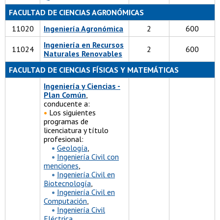
FACULTAD DE CIENCIAS AGRONÓMICAS
11020
Ingeniería Agronómica
2
600
Ingeniería en Recursos
11024
2
600
Naturales Renovables
FACULTAD DE CIENCIAS FÍSICAS Y MATEMÁTICAS
Ingeniería y Ciencias -
Plan Común
,
conducente a:
•
Los siguientes
programas de
licenciatura y título
profesional:
•
Geología
,
•
Ingeniería Civil con
menciones
,
•
Ingeniería Civil en
Biotecnología
,
•
Ingeniería Civil en
Computación
,
•
Ingeniería Civil
Eléctrica
,