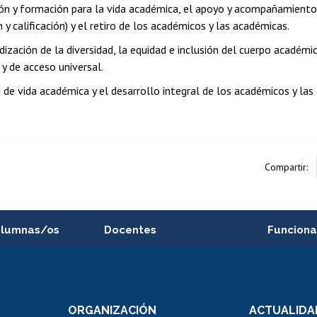
ión y formación para la vida académica, el apoyo y acompañamiento
y calificación) y el retiro de los académicos y las académicas.
ización de la diversidad, la equidad e inclusión del cuerpo académ
y de acceso universal.
 de vida académica y el desarrollo integral de los académicos y las
Compartir:
alumnas/os
Docentes
Funciona
Postulación a concursos
Cursos inte
internos de investigación
capacitació
e asignaturas
Consulta a bases de datos
Bienestar d
 de notas
ORGANIZACIÓN
ACTUALIDA
Perfeccionamiento
Portal de m