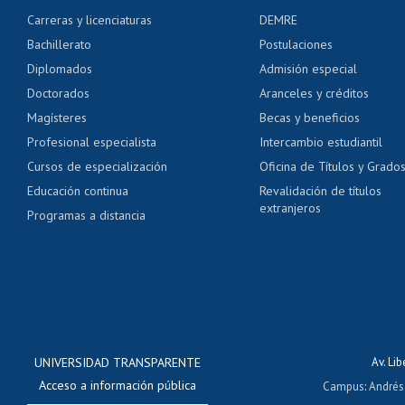
Certificado de alumno
Carreras y licenciaturas
DEMRE
Servicio médico y den
Bachillerato
Postulaciones
Pago de arancel y cré
Diplomados
Admisión especial
Pago de arancel y cré
Doctorados
Aranceles y créditos
Certificado de títulos 
Magísteres
Becas y beneficios
Profesional especialista
Intercambio estudiantil
Mi Uchile
Ayu
Cursos de especialización
Oficina de Títulos y Grado
Educación continua
Revalidación de títulos
extranjeros
Programas a distancia
UNIVERSIDAD TRANSPARENTE
Av. Li
Acceso a información pública
Campus
:
Andrés