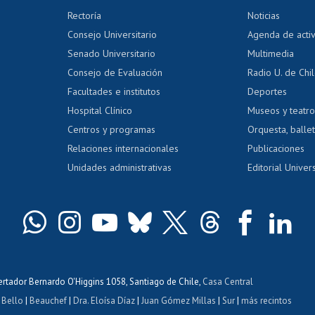
 regular
Editar Portafolio Académico
Certificado
Rectoría
Noticias
tal
Evaluación docente
Certificado
Consejo Universitario
Agenda de acti
dito alumnos
honorarios
Calificación académica
Senado Universitario
Multimedia
dito exalumnos
Gestión de 
Consejo de Evaluación
Radio U. de Chi
Postulación al AUCAI
y grados
Editar pági
Facultades e institutos
Deportes
Hospital Clínico
Museos y teatr
da tecnológica
Tarjeta TUI
Wifi
Acoso laboral
s
Centros y programas
Orquesta, ballet
Relaciones internacionales
Publicaciones
Unidades administrativas
Editorial Univers
bertador Bernardo O'Higgins 1058, Santiago de Chile,
Casa Central
 Bello
|
Beauchef
|
Dra. Eloísa Díaz
|
Juan Gómez Millas
|
Sur
|
más recintos