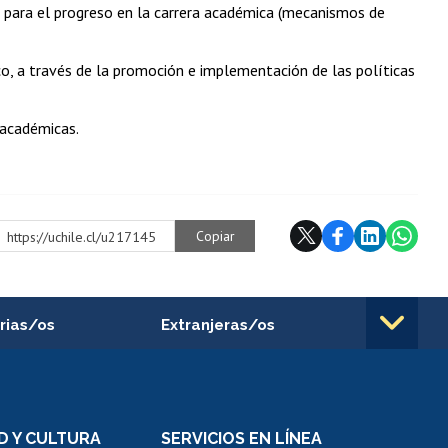
 para el progreso en la carrera académica (mecanismos de
ico, a través de la promoción e implementación de las políticas
 académicas.
Copiar
https://uchile.cl/u217145
rias/os
Extranjeras/os
rnos de
Revalidación y reconocimiento
n
de títulos
el personal
Postulación al Programa de
Movilidad Estudiantil
D Y CULTURA
SERVICIOS EN LÍNEA
ovilidad interna