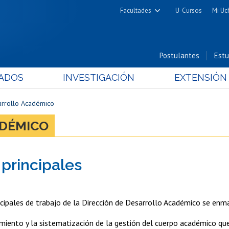
Facultades
U-Cursos
Mi Uc
Arquitectura y Urbanismo
Ciencias
Postulantes
Estu
Cs. Físicas y Matemáticas
ADOS
INVESTIGACIÓN
EXTENSIÓN
Cs. Químicas y Farmacéuticas
Cs. Veterinarias y Pecuarias
arrollo Académico
Derecho
ADÉMICO
Filosofía y Humanidades
Medicina
 principales
Estudios Avanzados en Educación
Nutrición y Tecnología de
Alimentos
ncipales de trabajo de la Dirección de Desarrollo Académico se enma
miento y la sistematización de la gestión del cuerpo académico que