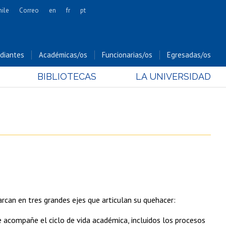
hile
Correo
en
fr
pt
Artes
Cs. Agronómicas
diantes
Académicas/os
Funcionarias/os
Egresadas/os
Cs. Forestales y Conservación
BIBLIOTECAS
LA UNIVERSIDAD
Cs. Sociales
Comunicación e Imagen
Economía y Negocios
Gobierno
Odontología
Estudios Internacionales
Bachillerato
Hospital Clínico
rcan en tres grandes ejes que articulan su quehacer:
 acompañe el ciclo de vida académica, incluidos los procesos