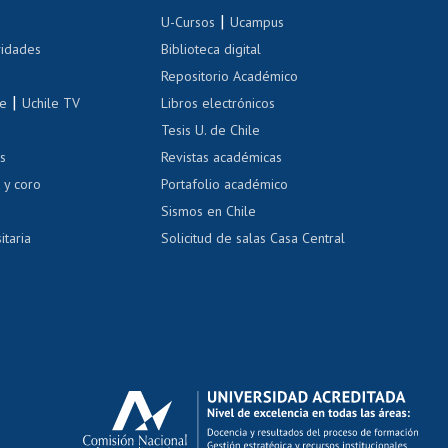
Inscripción de asignaturas
|
 de renta
U-Cursos
Ucampus
Cursos de español
 de renta
vidades
Biblioteca digital
Repositorio Académico
correo uchile
|
le
Uchile TV
Libros electrónicos
nas blancas
Tesis U. de Chile
os
Revistas académicas
, sexual y violencia
Denuncias administrativas
 y coro
Portafolio académico
Sismos en Chile
itaria
Solicitud de salas Casa Central