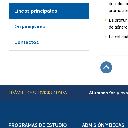
de inducc
promoción 
Líneas principales
La profund
Organigrama
de género 
La calidad
Contactos
Subir
Más información
TRÁMITES Y SERVICIOS PARA
Alumnas/os y ex
Matrícula en línea
Inscripción y cambio d
Consulta y certificado
PROGRAMAS DE ESTUDIO
ADMISIÓN Y BECAS