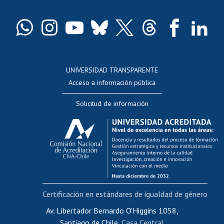
Certificado de títulos y grados
Docentes
Postulación a concursos internos de investigación
Consulta a bases de datos
UNIVERSIDAD TRANSPARENTE
Perfeccionamiento
Acceso a información pública
Editar Portafolio Académico
Solicitud de información
Evaluación docente
Calificación académica
Postulación al AUCAI
Funcionarias/os
Cursos internos de capacitación
Bienestar del personal
Certificación en estándares de igualdad de género
Portal de movilidad interna
Certificado de renta
Av. Libertador Bernardo O'Higgins 1058,
Santiago de Chile,
Casa Central
Certificado de renta honorarios