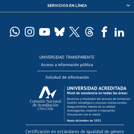
SERVICIOS EN LÍNEA
Pago de arancel y crédito alumnos
Pago de arancel y crédito exalumnos
Certificado de títulos y grados
Docentes
Postulación a concursos internos de investigación
Consulta a bases de datos
UNIVERSIDAD TRANSPARENTE
Perfeccionamiento
Acceso a información pública
Editar Portafolio Académico
Solicitud de información
Evaluación docente
Calificación académica
Postulación al AUCAI
Funcionarias/os
Cursos internos de capacitación
Bienestar del personal
Certificación en estándares de igualdad de género
Portal de movilidad interna