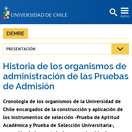
EXTENSIÓN
MENÚ
BIBLIOTECAS
LA UNIVERSIDAD
DEMRE
Postulantes
PRESENTACIÓN
Estudiantes
Historia de los organismos de
Académicas/os
administración de las Pruebas
Funcionarias/os
de Admisión
Egresadas/os
Cronología de los organismos de la Universidad de
Chile encargados de la construcción y aplicación de
los instrumentos de selección -Prueba de Aptitud
Académica y Prueba de Selección Universitaria-,