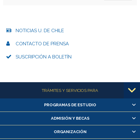
NOTICIAS U. DE CHILE
CONTACTO DE PRENSA
SUSCRIPCIÓN A BOLETÍN
Más información
TRÁMITES Y SERVICIOS PARA
PROGRAMAS DE ESTUDIO
Alumnas/os y exalumnas/os
Matrícula en línea
ADMISIÓN Y BECAS
Inscripción y cambio de asignaturas
ORGANIZACIÓN
Consulta y certificado de notas