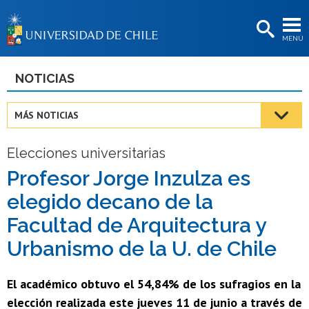
EXTENSIÓN
MENÚ
BIBLIOTECAS
LA UNIVERSIDAD
NOTICIAS
Postulantes
MÁS NOTICIAS
Estudiantes
Elecciones universitarias
Académicas/os
Profesor Jorge Inzulza es
Funcionarias/os
elegido decano de la
Egresadas/os
Facultad de Arquitectura y
Urbanismo de la U. de Chile
El académico obtuvo el 54,84% de los sufragios en la
elección realizada este jueves 11 de junio a través de