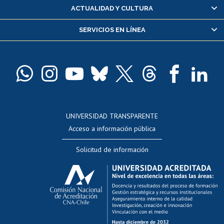
Certificado de alumno regular
ACTUALIDAD Y CULTURA
Servicio médico y dental
SERVICIOS EN LÍNEA
Pago de arancel y crédito alumnos
Pago de arancel y crédito exalumnos
Certificado de títulos y grados
Docentes
Postulación a concursos internos de investigación
Consulta a bases de datos
UNIVERSIDAD TRANSPARENTE
Perfeccionamiento
Acceso a información pública
Editar Portafolio Académico
Solicitud de información
Evaluación docente
Calificación académica
Postulación al AUCAI
Funcionarias/os
Cursos internos de capacitación