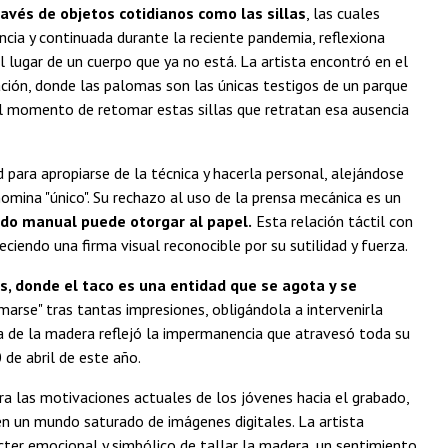
ravés de objetos cotidianos como las sillas
, las cuales
ncia y continuada durante la reciente pandemia, reflexiona
l lugar de un cuerpo que ya no está. La artista encontró en el
ación, donde las palomas son las únicas testigos de un parque
 el momento de retomar estas sillas que retratan esa ausencia
d para apropiarse de la técnica y hacerla personal, alejándose
omina "único". Su rechazo al uso de la prensa mecánica es un
tado manual puede otorgar al papel.
Esta relación táctil con
eciendo una firma visual reconocible por su sutilidad y fuerza.
es, donde el taco es una entidad que se agota y se
emarse" tras tantas impresiones, obligándola a intervenirla
a de la madera reflejó la impermanencia que atravesó toda su
de abril de este año.
ra las motivaciones actuales de los jóvenes hacia el grabado,
 en un mundo saturado de imágenes digitales. La artista
cter emocional y simbólico de tallar la madera, un sentimiento