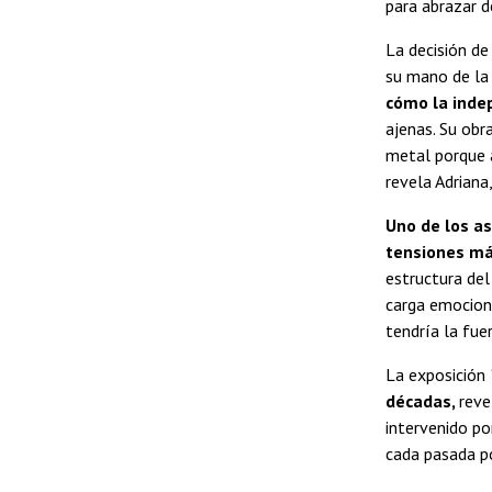
para abrazar d
La decisión de
su mano de la 
cómo la indep
ajenas. Su obr
metal porque a
revela Adriana
Uno de los as
tensiones má
estructura del
carga emociona
tendría la fue
La exposición
décadas,
reve
intervenido p
cada pasada po