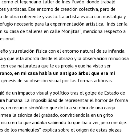
, como el legendario taller de Inés Puyóo, donde trabajó
s y artistas. Ese entorno de creación colectiva, pero de
po de obra coherente y vasto. La artista evoca con nostalgia y
efugio necesario para la experimentación artística. “Inés tenía
en su casa de talleres en calle Monjitas”, menciona respecto a
esional.
ño y su relación física con el entorno natural de su infancia.
ia
y que ella aborda desde el abrazo y la observación minuciosa
 con esa naturaleza que le es propia y que ha visto ser
onco, en mi casa había un antiguo árbol que era mi
génesis de su obsesión visual por las formas arbóreas.
gió de un impacto visual y político tras el golpe de Estado de
ra humana. La imposibilidad de representar el horror de forma
os, un recurso simbólico que dota a su obra de una carga
rmea la técnica del grabado, convirtiéndola en un grito
micro en la que andaba sabiendo lo que iba a ver, pero me dije:
 de los maniquíes”, explica sobre el origen de estas piezas.