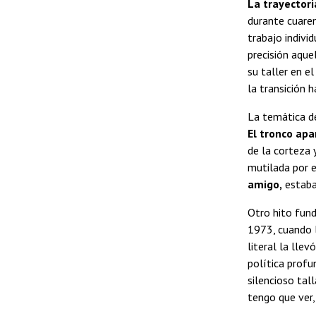
La trayectori
durante cuaren
trabajo indivi
precisión aque
su taller en e
la transición
La temática de
El tronco apa
de la corteza 
mutilada por e
amigo,
estaba 
Otro hito fund
1973, cuando l
literal la lle
política profu
silencioso tal
tengo que ver,