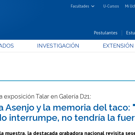
Facultades
U-Cursos
Mi Uc
Arquitectura y Urbanismo
Ciencias
Postulantes
Estu
Cs. Físicas y Matemáticas
ADOS
INVESTIGACIÓN
EXTENSIÓN
Cs. Químicas y Farmacéuticas
Cs. Veterinarias y Pecuarias
Derecho
Filosofía y Humanidades
Medicina
Estudios Avanzados en Educación
a exposición Talar en Galería D21:
Nutrición y Tecnología de
a Asenjo y la memoria del taco: "
Alimentos
o interrumpe, no tendría la fuer
la muestra, la destacada grabadora nacional revisita sese