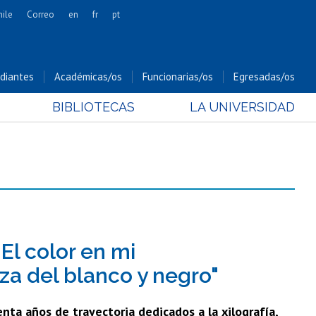
hile
Correo
en
fr
pt
Artes
Cs. Agronómicas
diantes
Académicas/os
Funcionarias/os
Egresadas/os
Cs. Forestales y Conservación
BIBLIOTECAS
LA UNIVERSIDAD
Cs. Sociales
Comunicación e Imagen
Economía y Negocios
Gobierno
Odontología
Estudios Internacionales
Bachillerato
El color en mi
Hospital Clínico
za del blanco y negro"
nta años de trayectoria dedicados a la xilografía,