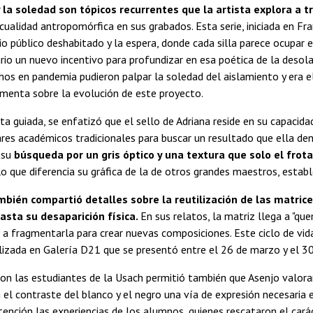
 la soledad son tópicos recurrentes que la artista explora a t
cualidad antropomórfica en sus grabados. Esta serie, iniciada en Fra
io público deshabitado y la espera, donde cada silla parece ocupar e
ario un nuevo incentivo para profundizar en esa poética de la desol
chos en pandemia pudieron palpar la soledad del aislamiento y era
omenta sobre la evolución de este proyecto.
ita guiada, se enfatizó que el sello de Adriana reside en su capacida
res académicos tradicionales para buscar un resultado que ella den
 su
búsqueda por un gris óptico y una textura que solo el fro
lo que diferencia su gráfica de la de otros grandes maestros, establ
mbién compartió detalles sobre la reutilización de las matric
sta su desaparición física.
En sus relatos, la matriz llega a "qu
 fragmentarla para crear nuevas composiciones. Este ciclo de vid
lizada en Galería D21 que se presentó entre el 26 de marzo y el 30 
on las estudiantes de la Usach permitió también que Asenjo valora
 el contraste del blanco y el negro una vía de expresión necesaria
ención las experiencias de los alumnos, quienes rescataron el cará