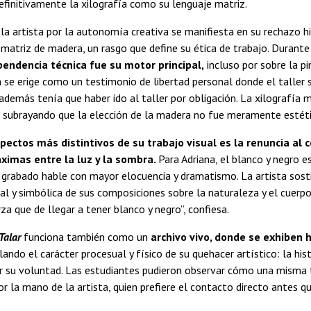
efinitivamente la xilografía como su lenguaje matriz.
 la artista por la autonomía creativa se manifiesta en su rechazo hi
matriz de madera, un rasgo que define su ética de trabajo. Durante
endencia técnica fue su motor principal,
incluso por sobre la p
a se erige como un testimonio de libertad personal donde el taller 
demás tenía que haber ido al taller por obligación. La xilografía m
, subrayando que la elección de la madera no fue meramente estéti
pectos más distintivos de su trabajo visual es la renuncia al 
ximas entre la luz y la sombra.
Para Adriana, el blanco y negro 
 grabado hable con mayor elocuencia y dramatismo. La artista sost
l y simbólica de sus composiciones sobre la naturaleza y el cuerpo
rza que de llegar a tener blanco y negro”, confiesa.
Talar
funciona también como un
archivo vivo, donde se exhiben
lando el carácter procesual y físico de su quehacer artístico: la hi
or su voluntad. Las estudiantes pudieron observar cómo una misma 
r la mano de la artista, quien prefiere el contacto directo antes q