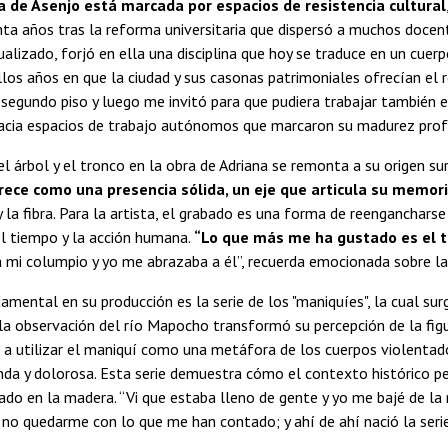
a de Asenjo está marcada por espacios de resistencia cultural
ta años tras la reforma universitaria que dispersó a muchos docente
dualizado, forjó en ella una disciplina que hoy se traduce en un cuer
llos años en que la ciudad y sus casonas patrimoniales ofrecían el r
l segundo piso y luego me invitó para que pudiera trabajar también 
 hacia espacios de trabajo autónomos que marcaron su madurez prof
l árbol y el tronco en la obra de Adriana se remonta a su origen sure
rece como una presencia sólida, un eje que articula su memor
y la fibra. Para la artista, el grabado es una forma de reengancharse
l tiempo y la acción humana.
“Lo que más me ha gustado es el tr
mi columpio y yo me abrazaba a él”, recuerda emocionada sobre la 
amental en su producción es la serie de los "maniquíes", la cual sur
a observación del río Mapocho transformó su percepción de la figu
vó a utilizar el maniquí como una metáfora de los cuerpos violentad
nda y dolorosa. Esta serie demuestra cómo el contexto histórico pe
lado en la madera. “Vi que estaba lleno de gente y yo me bajé de la 
 no quedarme con lo que me han contado; y ahí de ahí nació la series