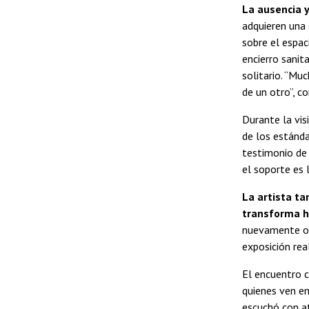
La ausencia y
adquieren una 
sobre el espac
encierro sanit
solitario. “Mu
de un otro”, c
Durante la vis
de los estánda
testimonio de
el soporte es 
La artista ta
transforma ha
nuevamente o a
exposición rea
El encuentro c
quienes ven en
escuchó con at