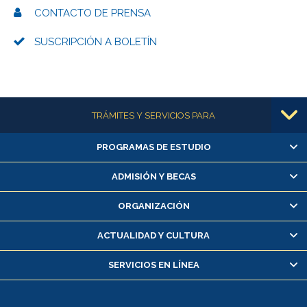
CONTACTO DE PRENSA
SUSCRIPCIÓN A BOLETÍN
Más información
TRÁMITES Y SERVICIOS PARA
PROGRAMAS DE ESTUDIO
Alumnas/os y exalumnas/os
Matrícula en línea
ADMISIÓN Y BECAS
Inscripción y cambio de asignaturas
ORGANIZACIÓN
Consulta y certificado de notas
Certificado de alumno regular
ACTUALIDAD Y CULTURA
Servicio médico y dental
SERVICIOS EN LÍNEA
Pago de arancel y crédito alumnos
Pago de arancel y crédito exalumnos
Certificado de títulos y grados