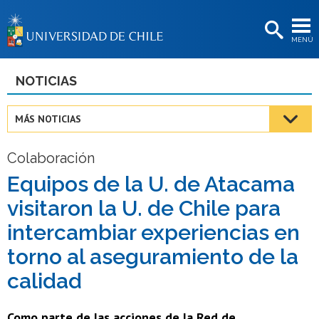
EXTENSIÓN
MENÚ
BIBLIOTECAS
LA UNIVERSIDAD
NOTICIAS
Postulantes
MÁS NOTICIAS
Estudiantes
Colaboración
Académicas/os
Equipos de la U. de Atacama
Funcionarias/os
visitaron la U. de Chile para
Egresadas/os
intercambiar experiencias en
torno al aseguramiento de la
calidad
Como parte de las acciones de la Red de