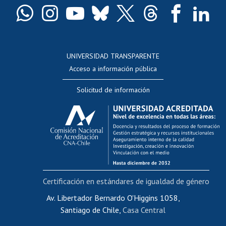
Docentes
Postulación a concursos internos de investigación
Consulta a bases de datos
UNIVERSIDAD TRANSPARENTE
Perfeccionamiento
Acceso a información pública
Editar Portafolio Académico
Solicitud de información
Evaluación docente
Calificación académica
Postulación al AUCAI
Funcionarias/os
Cursos internos de capacitación
Bienestar del personal
Certificación en estándares de igualdad de género
Portal de movilidad interna
Certificado de renta
Av. Libertador Bernardo O'Higgins 1058,
Santiago de Chile,
Casa Central
Certificado de renta honorarios
Gestión de correo uchile