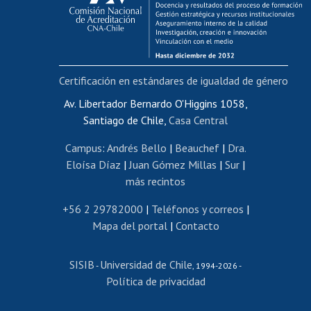
Funcionarias/os
Cursos internos de capacitación
Bienestar del personal
Certificación en estándares de igualdad de género
Portal de movilidad interna
Certificado de renta
Av. Libertador Bernardo O'Higgins 1058,
Santiago de Chile,
Casa Central
Certificado de renta honorarios
Gestión de correo uchile
Campus
:
Andrés Bello
|
Beauchef
|
Dra.
Editar páginas blancas
Eloísa Díaz
|
Juan Gómez Millas
|
Sur
|
más recintos
Extranjeras/os
Revalidación y reconocimiento de títulos
+56 2 29782000
|
Teléfonos y correos
|
Mapa del portal
|
Contacto
Postulación al Programa de Movilidad Estudiantil
Inscripción de asignaturas
SISIB
Universidad de Chile
Cursos de español
-
, 1994-2026 -
Política de privacidad
Mi Uchile
Ayuda tecnológica
Tarjeta TUI
Wifi