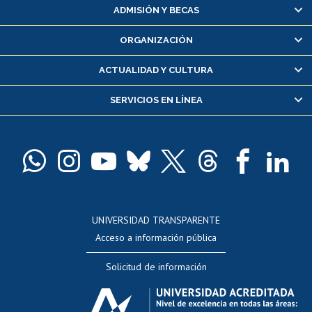
Matrícula en línea
ADMISIÓN Y BECAS
Inscripción y cambio de asignaturas
ORGANIZACIÓN
Consulta y certificado de notas
Certificado de alumno regular
ACTUALIDAD Y CULTURA
Servicio médico y dental
SERVICIOS EN LÍNEA
Pago de arancel y crédito alumnos
Pago de arancel y crédito exalumnos
Certificado de títulos y grados
Docentes
Postulación a concursos internos de investigación
Consulta a bases de datos
UNIVERSIDAD TRANSPARENTE
Perfeccionamiento
Acceso a información pública
Editar Portafolio Académico
Solicitud de información
Evaluación docente
Calificación académica
Postulación al AUCAI