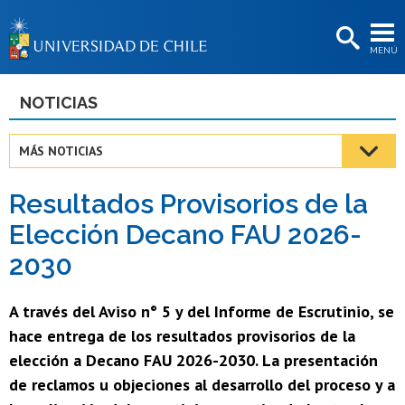
EXTENSIÓN
MENÚ
BIBLIOTECAS
LA UNIVERSIDAD
NOTICIAS
Postulantes
MÁS NOTICIAS
Estudiantes
Resultados Provisorios de la
Académicas/os
Elección Decano FAU 2026-
Funcionarias/os
2030
Egresadas/os
A través del Aviso n° 5 y del Informe de Escrutinio, se
hace entrega de los resultados provisorios de la
elección a Decano FAU 2026-2030. La presentación
de reclamos u objeciones al desarrollo del proceso y a