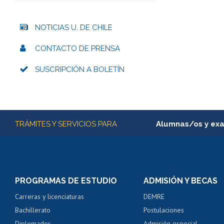
NOTICIAS U. DE CHILE
CONTACTO DE PRENSA
SUSCRIPCIÓN A BOLETÍN
Más información
TRÁMITES Y SERVICIOS PARA
Alumnas/os y ex
Matrícula en línea
Inscripción y cambio d
Consulta y certificado
PROGRAMAS DE ESTUDIO
ADMISIÓN Y BECAS
Certificado de alumno
Carreras y licenciaturas
DEMRE
Servicio médico y den
Bachillerato
Postulaciones
Pago de arancel y cré
Diplomados
Admisión especial