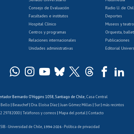
dito exalumnos
Gestión de 
Consejo de Evaluación
Radio U. de Chi
Postulación al AUCAI
y grados
Editar pági
Facultades e institutos
Deportes
Hospital Clínico
Museos y teatr
da tecnológica
Tarjeta TUI
Wifi
Acoso laboral
s
Centros y programas
Orquesta, ballet
Relaciones internacionales
Publicaciones
Unidades administrativas
Editorial Univers
bertador Bernardo O'Higgins 1058, Santiago de Chile,
Casa Central
 Bello
|
Beauchef
|
Dra. Eloísa Díaz
|
Juan Gómez Millas
|
Sur
|
más recintos
 2 29782000
|
Teléfonos y correos
|
Mapa del portal
|
Contacto
ISIB
Universidad de Chile
Política de privacidad
-
, 1994-2026 -