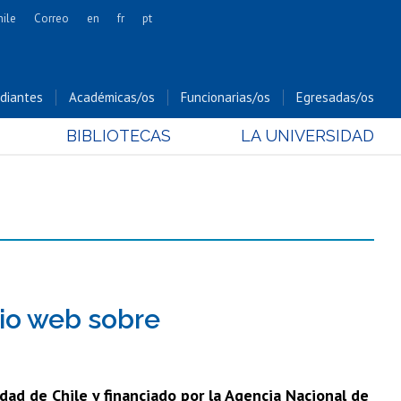
hile
Correo
en
fr
pt
Artes
Cs. Agronómicas
diantes
Académicas/os
Funcionarias/os
Egresadas/os
Cs. Forestales y Conservación
BIBLIOTECAS
LA UNIVERSIDAD
Cs. Sociales
Comunicación e Imagen
Economía y Negocios
Gobierno
Odontología
Estudios Internacionales
Bachillerato
tio web sobre
Hospital Clínico
ad de Chile y financiado por la Agencia Nacional de