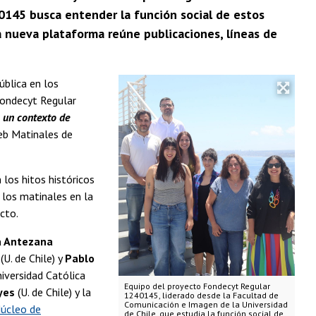
40145 busca entender la función social de estos
a nueva plataforma reúne publicaciones, líneas de
ública en los
Fondecyt Regular
n un contexto de
web Matinales de
 los hitos históricos
 los matinales en la
cto.
a Antezana
(U. de Chile) y
Pablo
niversidad Católica
Equipo del proyecto Fondecyt Regular
yes
(U. de Chile) y la
1240145, liderado desde la Facultad de
Comunicación e Imagen de la Universidad
úcleo de
de Chile, que estudia la función social de