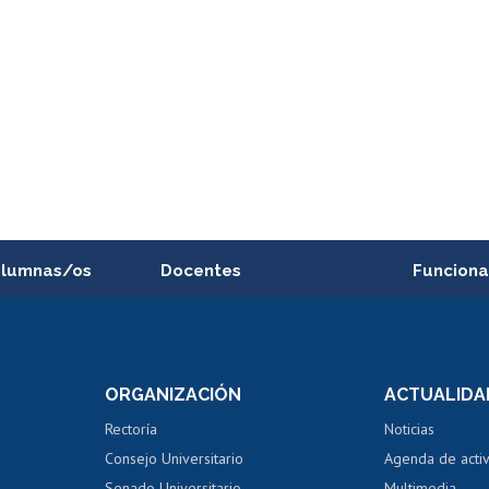
alumnas/os
Docentes
Funciona
Postulación a concursos
Cursos inte
internos de investigación
capacitació
e asignaturas
Consulta a bases de datos
Bienestar d
 de notas
ORGANIZACIÓN
ACTUALIDA
Perfeccionamiento
Portal de m
 regular
Editar Portafolio Académico
Certificado
Rectoría
Noticias
tal
Evaluación docente
Certificado
Consejo Universitario
Agenda de acti
dito alumnos
honorarios
Calificación académica
Senado Universitario
Multimedia