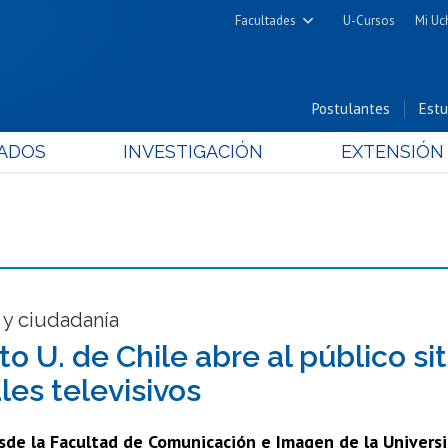
Facultades
U-Cursos
Mi Uc
Arquitectura y Urbanismo
Ciencias
Postulantes
Estu
Cs. Físicas y Matemáticas
ADOS
INVESTIGACIÓN
EXTENSIÓN
Cs. Químicas y Farmacéuticas
Cs. Veterinarias y Pecuarias
Derecho
Filosofía y Humanidades
Medicina
Estudios Avanzados en Educación
 y ciudadanía
Nutrición y Tecnología de
to U. de Chile abre al público si
Alimentos
les televisivos
sde la Facultad de Comunicación e Imagen de la Universid