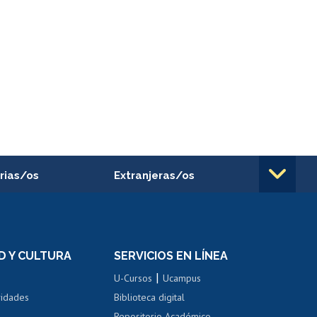
rias/os
Extranjeras/os
rnos de
Revalidación y reconocimiento
n
de títulos
el personal
Postulación al Programa de
Movilidad Estudiantil
D Y CULTURA
SERVICIOS EN LÍNEA
ovilidad interna
Inscripción de asignaturas
|
 de renta
U-Cursos
Ucampus
Cursos de español
 de renta
vidades
Biblioteca digital
Repositorio Académico