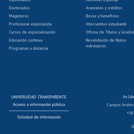
Pago de arancel y cré
Doctorados
Aranceles y créditos
Certificado de títulos 
Magísteres
Becas y beneficios
Profesional especialista
Intercambio estudiantil
Mi Uchile
Ayu
Cursos de especialización
Oficina de Títulos y Grado
Educación continua
Revalidación de títulos
extranjeros
Programas a distancia
UNIVERSIDAD TRANSPARENTE
Av. Li
Acceso a información pública
Campus
:
Andrés
+56
Solicitud de información
S