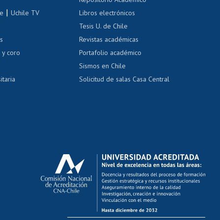
correo uchile
|
le
Uchile TV
Libros electrónicos
nas blancas
Tesis U. de Chile
os
Revistas académicas
, sexual y violencia
Denuncias administrativas
 y coro
Portafolio académico
Sismos en Chile
itaria
Solicitud de salas Casa Central