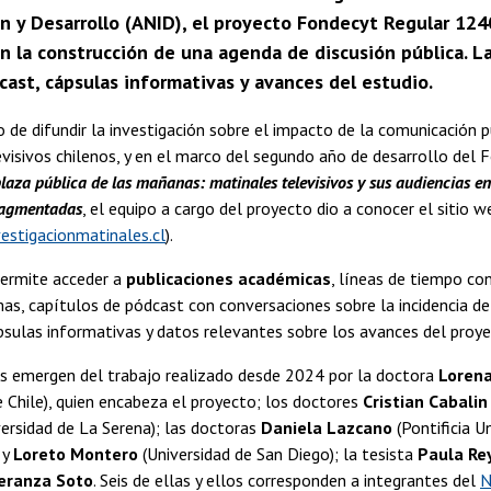
ón y Desarrollo (ANID), el proyecto Fondecyt Regular 12
n la construcción de una agenda de discusión pública. L
ast, cápsulas informativas y avances del estudio.
o de difundir la investigación sobre el impacto de la comunicación p
visivos chilenos, y en el marco del segundo año de desarrollo del 
laza pública de las mañanas: matinales televisivos y sus audiencias e
ragmentadas
, el equipo a cargo del proyecto dio a conocer el sitio 
estigacionmatinales.cl
).
permite acceder a
publicaciones académicas
, líneas de tiempo con
as, capítulos de pódcast con conversaciones sobre la incidencia de
psulas informativas y datos relevantes sobre los avances del proye
s emergen del trabajo realizado desde 2024 por la doctora
Loren
e Chile), quien encabeza el proyecto; los doctores
Cristian Cabalin
ersidad de La Serena); las doctoras
Daniela Lazcano
(Pontificia U
 y
Loreto Montero
(Universidad de San Diego); la tesista
Paula Re
eranza Soto
. Seis de ellas y ellos corresponden a integrantes del
N