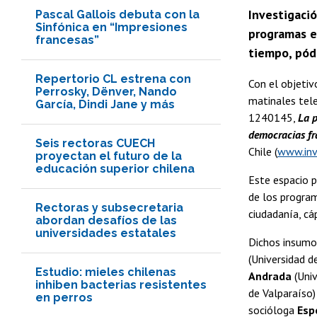
Investigaci
Pascal Gallois debuta con la
Sinfónica en “Impresiones
programas e
francesas”
tiempo, pódc
Repertorio CL estrena con
Con el objetiv
Perrosky, Dënver, Nando
matinales tele
García, Dindi Jane y más
1240145,
La p
democracias f
Seis rectoras CUECH
Chile (
www.inv
proyectan el futuro de la
educación superior chilena
Este espacio 
de los program
Rectoras y subsecretaria
ciudadanía, cá
abordan desafíos de las
universidades estatales
Dichos insumo
(Universidad d
Estudio: mieles chilenas
Andrada
(Univ
inhiben bacterias resistentes
de Valparaíso)
en perros
socióloga
Esp