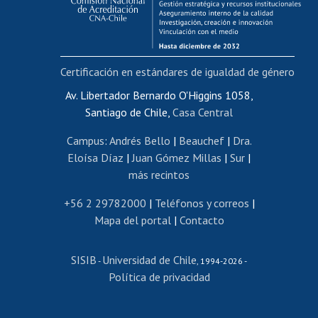
Funcionarias/os
Cursos internos de capacitación
Bienestar del personal
Certificación en estándares de igualdad de género
Portal de movilidad interna
Certificado de renta
Av. Libertador Bernardo O'Higgins 1058,
Santiago de Chile,
Casa Central
Certificado de renta honorarios
Gestión de correo uchile
Campus
:
Andrés Bello
|
Beauchef
|
Dra.
Editar páginas blancas
Eloísa Díaz
|
Juan Gómez Millas
|
Sur
|
más recintos
Extranjeras/os
Revalidación y reconocimiento de títulos
+56 2 29782000
|
Teléfonos y correos
|
Mapa del portal
|
Contacto
Postulación al Programa de Movilidad Estudiantil
Inscripción de asignaturas
SISIB
Universidad de Chile
Cursos de español
-
, 1994-2026 -
Política de privacidad
Mi Uchile
Ayuda tecnológica
Tarjeta TUI
Wifi