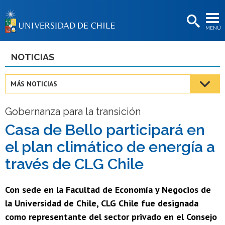
EXTENSIÓN
MENÚ
BIBLIOTECAS
LA UNIVERSIDAD
NOTICIAS
Postulantes
MÁS NOTICIAS
Estudiantes
Gobernanza para la transición
Académicas/os
Casa de Bello participará en
Funcionarias/os
el plan climático de energía a
Egresadas/os
través de CLG Chile
Con sede en la Facultad de Economía y Negocios de
la Universidad de Chile, CLG Chile fue designada
como representante del sector privado en el Consejo