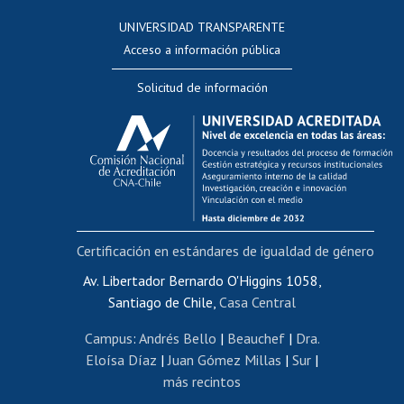
Consulta a bases de datos
UNIVERSIDAD TRANSPARENTE
Perfeccionamiento
Acceso a información pública
Editar Portafolio Académico
Solicitud de información
Evaluación docente
Calificación académica
Postulación al AUCAI
Funcionarias/os
Cursos internos de capacitación
Bienestar del personal
Certificación en estándares de igualdad de género
Portal de movilidad interna
Certificado de renta
Av. Libertador Bernardo O'Higgins 1058,
Santiago de Chile,
Casa Central
Certificado de renta honorarios
Gestión de correo uchile
Campus
:
Andrés Bello
|
Beauchef
|
Dra.
Editar páginas blancas
Eloísa Díaz
|
Juan Gómez Millas
|
Sur
|
más recintos
Extranjeras/os