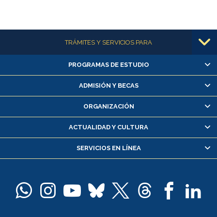
Más información
TRÁMITES Y SERVICIOS PARA
PROGRAMAS DE ESTUDIO
Alumnas/os y exalumnas/os
Matrícula en línea
ADMISIÓN Y BECAS
Inscripción y cambio de asignaturas
ORGANIZACIÓN
Consulta y certificado de notas
Certificado de alumno regular
ACTUALIDAD Y CULTURA
Servicio médico y dental
SERVICIOS EN LÍNEA
Pago de arancel y crédito alumnos
Pago de arancel y crédito exalumnos
Certificado de títulos y grados
Docentes
Postulación a concursos internos de investigación