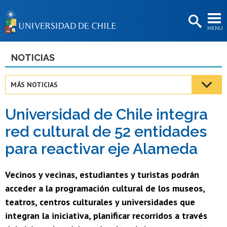
EXTENSIÓN
MENÚ
BIBLIOTECAS
LA UNIVERSIDAD
NOTICIAS
Postulantes
MÁS NOTICIAS
Estudiantes
Universidad de Chile integra
Académicas/os
red cultural de 52 entidades
Funcionarias/os
para reactivar eje Alameda
Egresadas/os
Vecinos y vecinas, estudiantes y turistas podrán
acceder a la programación cultural de los museos,
teatros, centros culturales y universidades que
integran la iniciativa, planificar recorridos a través