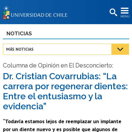
EXTENSIÓN
MENÚ
BIBLIOTECAS
LA UNIVERSIDAD
NOTICIAS
Postulantes
MÁS NOTICIAS
Estudiantes
Columna de Opinión en El Desconcierto:
Académicas/os
Dr. Cristian Covarrubias: “La
Funcionarias/os
carrera por regenerar dientes:
Egresadas/os
Entre el entusiasmo y la
evidencia”
“Todavía estamos lejos de reemplazar un implante
por un diente nuevo y es posible que algunos de