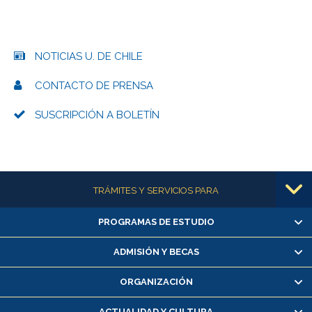
NOTICIAS U. DE CHILE
CONTACTO DE PRENSA
SUSCRIPCIÓN A BOLETÍN
Más información
TRÁMITES Y SERVICIOS PARA
PROGRAMAS DE ESTUDIO
Alumnas/os y exalumnas/os
Matrícula en línea
ADMISIÓN Y BECAS
Inscripción y cambio de asignaturas
ORGANIZACIÓN
Consulta y certificado de notas
Certificado de alumno regular
ACTUALIDAD Y CULTURA