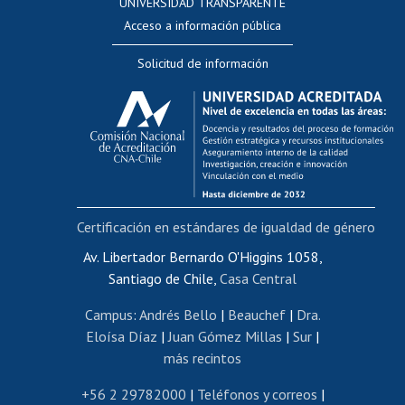
UNIVERSIDAD TRANSPARENTE
Perfeccionamiento
Acceso a información pública
Editar Portafolio Académico
Solicitud de información
Evaluación docente
Calificación académica
Postulación al AUCAI
Funcionarias/os
Cursos internos de capacitación
Bienestar del personal
Certificación en estándares de igualdad de género
Portal de movilidad interna
Certificado de renta
Av. Libertador Bernardo O'Higgins 1058,
Santiago de Chile,
Casa Central
Certificado de renta honorarios
Gestión de correo uchile
Campus
:
Andrés Bello
|
Beauchef
|
Dra.
Editar páginas blancas
Eloísa Díaz
|
Juan Gómez Millas
|
Sur
|
más recintos
Extranjeras/os
Revalidación y reconocimiento de títulos
+56 2 29782000
|
Teléfonos y correos
|