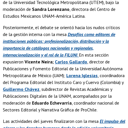
de la Universidad Tecnológica Metropolitana (UTEM), bajo la
moderación de
Sandra Lorenzano
, directora del Centro de
Estudios Mexicanos UNAM-América Latina.
Posteriormente, el debate se orientó hacia los nudos críticos
de la gestión interna con la mesa
Desafíos como editores de
instituciones públicas: profesionalización, distribución y la
importancia de catálogos nacionales y regionales,
internacionalización y el rol de la FILUNI
.
En esta sección
expusieron
Vicente Neira;
Carlos Gallardo
, director de
Publicaciones y Fomento Editorial de la Universidad Autónoma
Metropolitana de México (UAM);
Lorena Iglesias
, coordinadora
del Programa Editorial del Instituto Caro y Cuervo (Colombia) y
Guillermo Chávez
, subdirector de Revistas Académicas y
Publicaciones Digitales de la UNAM, acompañados por la
moderación de
Eduardo Echevarría
, coordinador nacional de
Sectores Editorial y Narrativa Gráfica de ProChile.
Las actividades del jueves finalizaron con la mesa
El impulso del
género y los derechos humanos desde la edición universitaria
,