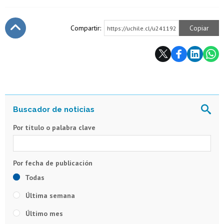
Compartir:
Copiar
https://uchile.cl/u241192
Subir
Por título o palabra clave
Todas
Última semana
Último mes