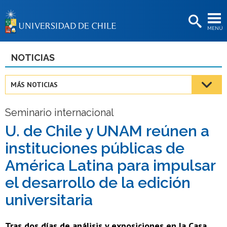
EXTENSIÓN
MENÚ
BIBLIOTECAS
LA UNIVERSIDAD
NOTICIAS
Postulantes
MÁS NOTICIAS
Estudiantes
Seminario internacional
Académicas/os
U. de Chile y UNAM reúnen a
Funcionarias/os
instituciones públicas de
Egresadas/os
América Latina para impulsar
el desarrollo de la edición
universitaria
Tras dos días de análisis y exposiciones en la Casa