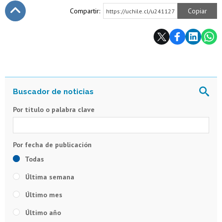
Compartir:
Copiar
https://uchile.cl/u241127
Subir
Por título o palabra clave
Todas
Última semana
Último mes
Último año