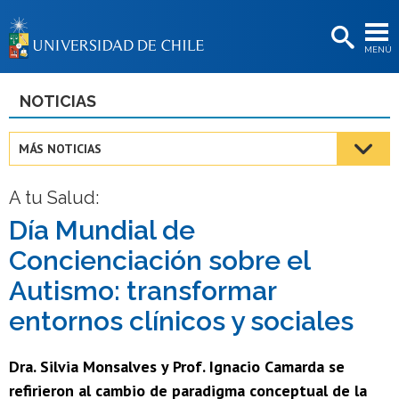
EXTENSIÓN
MENÚ
BIBLIOTECAS
LA UNIVERSIDAD
NOTICIAS
Postulantes
MÁS NOTICIAS
Estudiantes
A tu Salud:
Académicas/os
Día Mundial de
Funcionarias/os
Concienciación sobre el
Egresadas/os
Autismo: transformar
entornos clínicos y sociales
Dra. Silvia Monsalves y Prof. Ignacio Camarda se
refirieron al cambio de paradigma conceptual de la