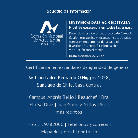
Editar Portafolio Académico
Solicitud de información
Evaluación docente
Calificación académica
Postulación al AUCAI
Funcionarias/os
Cursos internos de capacitación
Bienestar del personal
Certificación en estándares de igualdad de género
Portal de movilidad interna
Certificado de renta
Av. Libertador Bernardo O'Higgins 1058,
Santiago de Chile,
Casa Central
Certificado de renta honorarios
Gestión de correo uchile
Campus
:
Andrés Bello
|
Beauchef
|
Dra.
Editar páginas blancas
Eloísa Díaz
|
Juan Gómez Millas
|
Sur
|
más recintos
Extranjeras/os
Revalidación y reconocimiento de títulos
+56 2 29782000
|
Teléfonos y correos
|
Mapa del portal
|
Contacto
Postulación al Programa de Movilidad Estudiantil