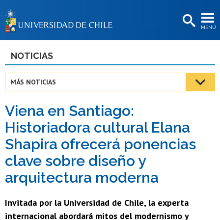
EXTENSIÓN
MENÚ
BIBLIOTECAS
LA UNIVERSIDAD
NOTICIAS
Postulantes
MÁS NOTICIAS
Estudiantes
Viena en Santiago:
Académicas/os
Historiadora cultural Elana
Funcionarias/os
Shapira ofrecerá ponencias
Egresadas/os
clave sobre diseño y
arquitectura moderna
Invitada por la Universidad de Chile, la experta
internacional abordará mitos del modernismo y