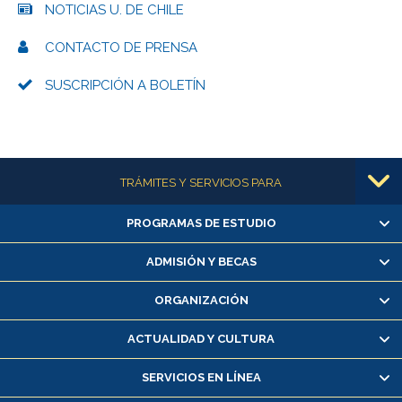
NOTICIAS U. DE CHILE
CONTACTO DE PRENSA
SUSCRIPCIÓN A BOLETÍN
Más información
TRÁMITES Y SERVICIOS PARA
PROGRAMAS DE ESTUDIO
Alumnas/os y exalumnas/os
Matrícula en línea
ADMISIÓN Y BECAS
Inscripción y cambio de asignaturas
ORGANIZACIÓN
Consulta y certificado de notas
Certificado de alumno regular
ACTUALIDAD Y CULTURA
Servicio médico y dental
SERVICIOS EN LÍNEA
Pago de arancel y crédito alumnos