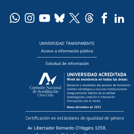
Pago de arancel y crédito exalumnos
Certificado de títulos y grados
Docentes
Postulación a concursos internos de investigación
Consulta a bases de datos
UNIVERSIDAD TRANSPARENTE
Perfeccionamiento
Acceso a información pública
Editar Portafolio Académico
Solicitud de información
Evaluación docente
Calificación académica
Postulación al AUCAI
Funcionarias/os
Cursos internos de capacitación
Bienestar del personal
Certificación en estándares de igualdad de género
Portal de movilidad interna
Certificado de renta
Av. Libertador Bernardo O'Higgins 1058,