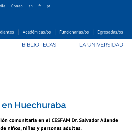
hile
Correo
en
fr
pt
Artes
Cs. Agronómicas
diantes
Académicas/os
Funcionarias/os
Egresadas/os
Cs. Forestales y Conservación
BIBLIOTECAS
LA UNIVERSIDAD
Cs. Sociales
Comunicación e Imagen
Economía y Negocios
Gobierno
Odontología
Estudios Internacionales
Bachillerato
ia en Huechuraba
Hospital Clínico
ción comunitaria en el CESFAM Dr. Salvador Allende
 de niños, niñas y personas adultas.