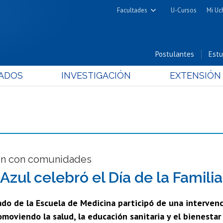
Facultades
U-Cursos
Mi Uc
Arquitectura y Urbanismo
Ciencias
Postulantes
Estu
Cs. Físicas y Matemáticas
ADOS
INVESTIGACIÓN
EXTENSIÓN
Cs. Químicas y Farmacéuticas
Cs. Veterinarias y Pecuarias
Derecho
Filosofía y Humanidades
Medicina
Estudios Avanzados en Educación
ón con comunidades
Nutrición y Tecnología de
 Azul celebró el Día de la Famil
Alimentos
iado de la Escuela de Medicina participó de una interven
moviendo la salud, la educación sanitaria y el bienestar