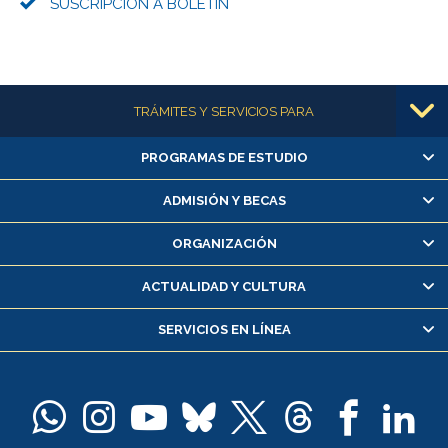
SUSCRIPCIÓN A BOLETÍN
Más información
TRÁMITES Y SERVICIOS PARA
PROGRAMAS DE ESTUDIO
Alumnas/os y exalumnas/os
Matrícula en línea
ADMISIÓN Y BECAS
Inscripción y cambio de asignaturas
ORGANIZACIÓN
Consulta y certificado de notas
Certificado de alumno regular
ACTUALIDAD Y CULTURA
Servicio médico y dental
SERVICIOS EN LÍNEA
Pago de arancel y crédito alumnos
Pago de arancel y crédito exalumnos
Certificado de títulos y grados
Docentes