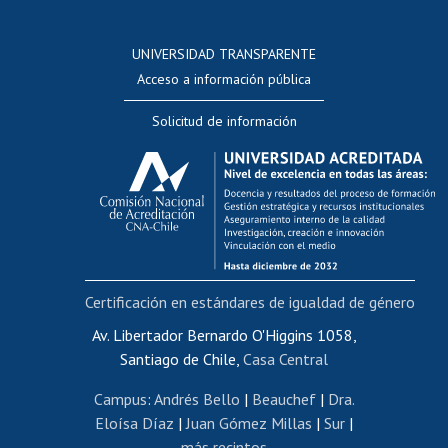
Postulación a concursos internos de investigación
Consulta a bases de datos
UNIVERSIDAD TRANSPARENTE
Perfeccionamiento
Acceso a información pública
Editar Portafolio Académico
Solicitud de información
Evaluación docente
Calificación académica
Postulación al AUCAI
Funcionarias/os
Cursos internos de capacitación
Bienestar del personal
Certificación en estándares de igualdad de género
Portal de movilidad interna
Certificado de renta
Av. Libertador Bernardo O'Higgins 1058,
Santiago de Chile,
Casa Central
Certificado de renta honorarios
Gestión de correo uchile
Campus
:
Andrés Bello
|
Beauchef
|
Dra.
Editar páginas blancas
Eloísa Díaz
|
Juan Gómez Millas
|
Sur
|
más recintos