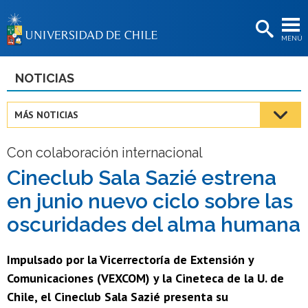
EXTENSIÓN
MENÚ
BIBLIOTECAS
LA UNIVERSIDAD
NOTICIAS
Postulantes
MÁS NOTICIAS
Estudiantes
Con colaboración internacional
Académicas/os
Cineclub Sala Sazié estrena
Funcionarias/os
en junio nuevo ciclo sobre las
Egresadas/os
oscuridades del alma humana
Impulsado por la Vicerrectoría de Extensión y
Comunicaciones (VEXCOM) y la Cineteca de la U. de
Chile, el Cineclub Sala Sazié presenta su