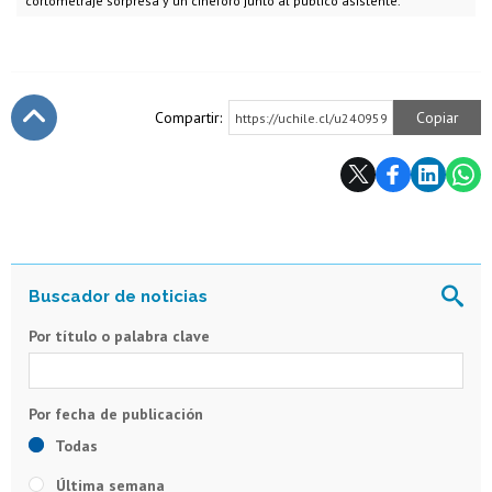
cortometraje sorpresa y un cineforo junto al público asistente.
Compartir:
Copiar
https://uchile.cl/u240959
Subir
Por título o palabra clave
Todas
Última semana