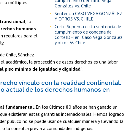
cumplimiento del fallo Vega
os a múltiples
González vs. Chile
Sentencia CASO VEGA GONZÁLEZ
Y OTROS VS. CHILE
 transicional
, la
Corte Suprema dicta sentencia de
erechos humanos.
cumplimiento de condena de
n regulares para el
CorteIDH en “Caso Vega González
y otros Vs Chile
y.
 de Chile, Sánchez
a el académico, la protección de estos derechos es una labor
el piso mínimo de igualdad y dignidad”
.
echo vínculo con la realidad continental.
io actual de los derechos humanos en
ural fundamental
. En los últimos 80 años se han ganado un
a que existieran estas garantías internacionales. Hemos logrado
der público no se puede usar de cualquier manera y llevando la
r o la consulta previa a comunidades indígenas.