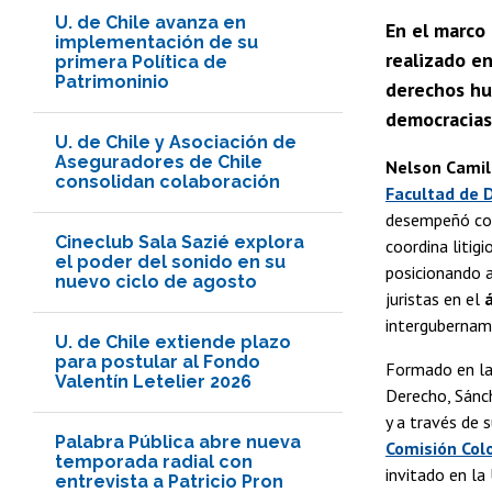
U. de Chile avanza en
En el marco 
implementación de su
realizado en
primera Política de
Patrimoninio
derechos hum
democracias 
U. de Chile y Asociación de
Aseguradores de Chile
Nelson Camil
consolidan colaboración
Facultad de D
desempeñó com
Cineclub Sala Sazié explora
coordina litig
el poder del sonido en su
posicionando a
nuevo ciclo de agosto
juristas en el
á
intergubernam
U. de Chile extiende plazo
para postular al Fondo
Formado en l
Valentín Letelier 2026
Derecho, Sánch
y a través de 
Palabra Pública abre nueva
Comisión Col
temporada radial con
invitado en la
entrevista a Patricio Pron