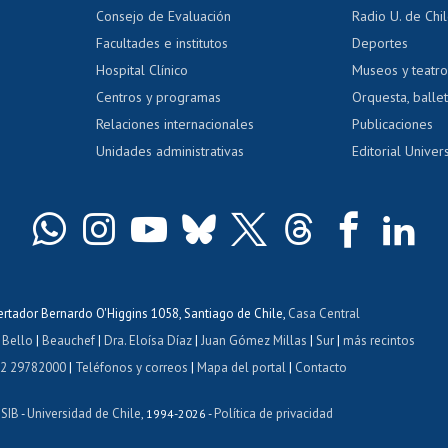
dito exalumnos
Gestión de 
Consejo de Evaluación
Radio U. de Chi
Postulación al AUCAI
y grados
Editar pági
Facultades e institutos
Deportes
Hospital Clínico
Museos y teatr
da tecnológica
Tarjeta TUI
Wifi
Acoso laboral
s
Centros y programas
Orquesta, ballet
Relaciones internacionales
Publicaciones
Unidades administrativas
Editorial Univers
bertador Bernardo O'Higgins 1058, Santiago de Chile,
Casa Central
 Bello
|
Beauchef
|
Dra. Eloísa Díaz
|
Juan Gómez Millas
|
Sur
|
más recintos
 2 29782000
|
Teléfonos y correos
|
Mapa del portal
|
Contacto
ISIB
Universidad de Chile
Política de privacidad
-
, 1994-2026 -