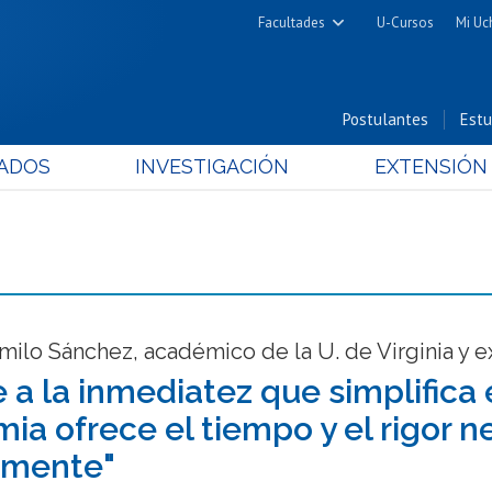
Facultades
U-Cursos
Mi Uc
Arquitectura y Urbanismo
Ciencias
Postulantes
Estu
Cs. Físicas y Matemáticas
ADOS
INVESTIGACIÓN
EXTENSIÓN
Cs. Químicas y Farmacéuticas
Cs. Veterinarias y Pecuarias
Derecho
Filosofía y Humanidades
Medicina
Estudios Avanzados en Educación
milo Sánchez, académico de la U. de Virginia y 
Nutrición y Tecnología de
 a la inmediatez que simplifica 
Alimentos
ia ofrece el tiempo y el rigor ne
amente"