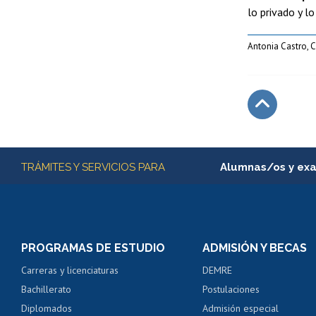
lo privado y l
Antonia Castro,
Subir
Más información
TRÁMITES Y SERVICIOS PARA
Alumnas/os y ex
Matrícula en línea
Inscripción y cambio d
Consulta y certificado
PROGRAMAS DE ESTUDIO
ADMISIÓN Y BECAS
Certificado de alumno
Carreras y licenciaturas
DEMRE
Servicio médico y den
Bachillerato
Postulaciones
Pago de arancel y cré
Diplomados
Admisión especial