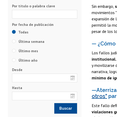
Por título o palabra clave
Sin embargo,
s
movimientos "
expansión de 
permitió la mo
pesar de los l
Todas
Última semana
— ¿Cómo p
Último mes
Los fallos ju
institucional.
Último año
y movilizarse 
Desde
narrativa, log
mínimo de ig
Hasta
—Aterriza
otros”
para
Este fallo def
violaciones 