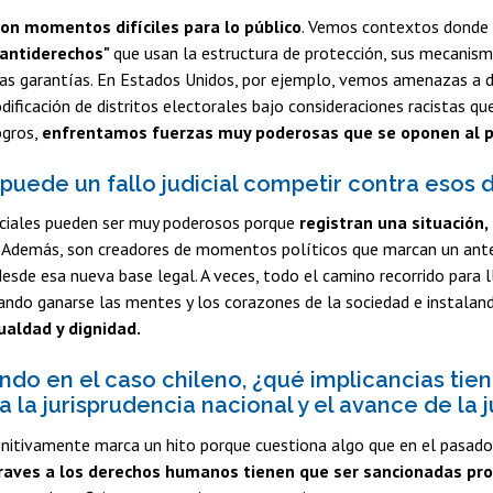
on momentos difíciles para lo público
. Vemos contextos donde s
antiderechos"
que usan la estructura de protección, sus mecanismos
las garantías. En Estados Unidos, por ejemplo, vemos amenazas a 
dificación de distritos electorales bajo consideraciones racistas qu
ogros,
enfrentamos fuerzas muy poderosas que se oponen al pr
uede un fallo judicial competir contra esos 
diciales pueden ser muy poderosos porque
registran una situación,
Además, son creadores de momentos políticos que marcan un antes
desde esa nueva base legal. A veces, todo el camino recorrido para 
rando ganarse las mentes y los corazones de la sociedad e instala
ualdad y dignidad.
ndo en el caso chileno, ¿qué implicancias tien
 la jurisprudencia nacional y el avance de la j
initivamente marca un hito porque cuestiona algo que en el pasado 
graves a los derechos humanos tienen que ser sancionadas pr