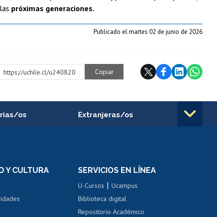
 las
próximas generaciones.
Publicado el martes 02 de junio de 2026
Copiar
https://uchile.cl/u240820
rias/os
Extranjeras/os
rnos de
Revalidación y reconocimiento
n
de títulos
el personal
Postulación al Programa de
Movilidad Estudiantil
D Y CULTURA
SERVICIOS EN LÍNEA
ovilidad interna
Inscripción de asignaturas
|
 de renta
U-Cursos
Ucampus
Cursos de español
 de renta
vidades
Biblioteca digital
Repositorio Académico