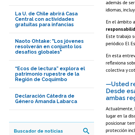
además de ser 
idiomas, inclu
La U. de Chile abrirá Casa
Central con actividades
En el ámbito a
gratuitas para infancias
responsabilid
Este trabajo s
Naoto Ohtake: "Los jóvenes
periódico El 
resolverán en conjunto los
desafíos globales"
En esta entrev
reflexiona sob
“Ecos de lectura” explora el
colectiva y co
patrimonio rupestre de la
Región de Coquimbo
—Usted re
Desde esa
Declaración Cátedra de
ambas re
Género Amanda Labarca
Actualmente,
lugar en la di
posicionar tem
protección inc