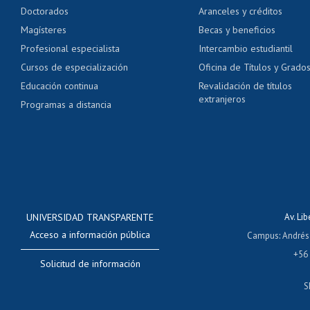
Pago de arancel y cré
Doctorados
Aranceles y créditos
Certificado de títulos 
Magísteres
Becas y beneficios
Profesional especialista
Intercambio estudiantil
Mi Uchile
Ayu
Cursos de especialización
Oficina de Títulos y Grado
Educación continua
Revalidación de títulos
extranjeros
Programas a distancia
UNIVERSIDAD TRANSPARENTE
Av. Li
Acceso a información pública
Campus
:
Andrés
+56
Solicitud de información
S