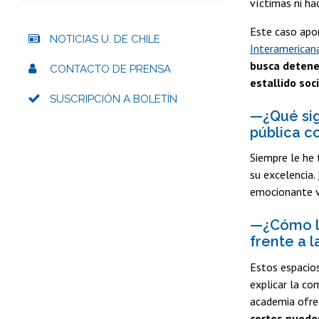
víctimas ni ha
Este caso apor
NOTICIAS U. DE CHILE
Interamericana
busca detener
CONTACTO DE PRENSA
estallido soc
SUSCRIPCIÓN A BOLETÍN
—¿Qué sig
pública c
Siempre le he 
su excelencia.
emocionante ve
—¿Cómo lo
frente a 
Estos espacio
explicar la co
academia ofrec
cortes puede