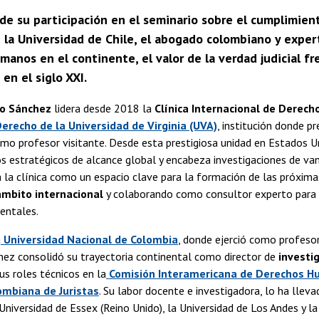
de su participación en el seminario sobre el cumplimiento
 la Universidad de Chile, el abogado colombiano y expert
anos en el continente, el valor de la verdad judicial fr
en el siglo XXI.
o Sánchez
lidera desde 2018 la
Clínica Internacional de Derec
erecho de la Universidad de Virginia (UVA)
, institución donde p
o profesor visitante. Desde esta prestigiosa unidad en Estados U
ios estratégicos de alcance global y encabeza investigaciones de van
 la clínica como un espacio clave para la formación de las próxim
mbito internacional
y colaborando como consultor experto para 
entales.
a
Universidad Nacional de Colombia
, donde ejerció como profeso
ez consolidó su trayectoria continental como director de
investi
sus roles técnicos en la
Comisión Interamericana de Derechos H
ombiana de Juristas
. Su labor docente e investigadora, lo ha lleva
 Universidad de Essex (Reino Unido), la Universidad de Los Andes y la 