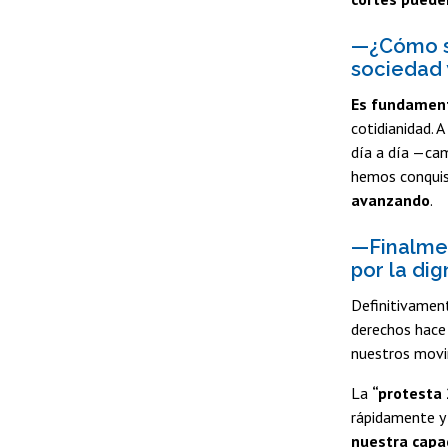
—¿Cómo se
sociedad 
Es fundament
cotidianidad. 
día a día —cam
hemos conqui
avanzando
.
—Finalmen
por la di
Definitivamen
derechos hace 
nuestros movi
La
“protesta 
rápidamente y
nuestra capa