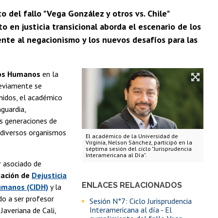
 del fallo "Vega González y otros vs. Chile"
o en justicia transicional aborda el escenario de los
ente al negacionismo y los nuevos desafíos para las
hos Humanos
en la
reviamente se
nidos, el académico
guardia,
as generaciones de
diversos organismos
El académico de la Universidad de
Virginia, Nelson Sánchez, participó en la
séptima sesión del ciclo "Jurisprudencia
Interamericana al Día".
r asociado de
gación de
Dejusticia
ENLACES RELACIONADOS
umanos (CIDH)
y la
do a ser profesor
Sesión N°7: Ciclo Jurisprudencia
Interamericana al día - El
Javeriana de Cali,