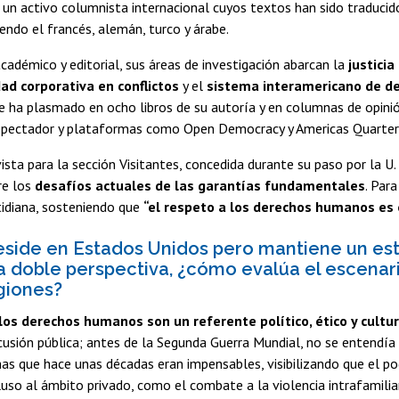
un activo columnista internacional cuyos textos han sido traducid
yendo el francés, alemán, turco y árabe.
cadémico y editorial, sus áreas de investigación abarcan la
justicia
ad corporativa en conflictos
y el
sistema interamericano de d
e ha plasmado en ocho libros de su autoría y en columnas de opinió
Espectador y plataformas como Open Democracy y Americas Quarterl
ista para la sección Visitantes, concedida durante su paso por la U.
re los
desafíos actuales de las garantías fundamentales
. Par
tidiana, sosteniendo que
“el respeto a los derechos humanos es 
side en Estados Unidos pero mantiene un estr
 doble perspectiva, ¿cómo evalúa el escenar
giones?
los derechos humanos son un referente político, ético y cult
scusión pública; antes de la Segunda Guerra Mundial, no se entendí
as que hace unas décadas eran impensables, visibilizando que el po
luso al ámbito privado, como el combate a la violencia intrafamilia