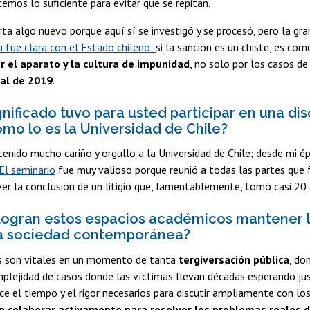
cemos lo suficiente para evitar que se repitan.
ta algo nuevo porque aquí sí se investigó y se procesó, pero la gran 
 fue clara con el Estado chileno:
si la sanción es un chiste, es co
 el aparato y la cultura de impunidad
, no solo por los casos de
ial de 2019
.
nificado tuvo para usted participar en una dis
omo lo es la Universidad de Chile?
tenido mucho cariño y orgullo a la Universidad de Chile; desde mi é
El seminario
fue muy valioso porque reunió a todas las partes que 
r la conclusión de un litigio que, lamentablemente, tomó casi 20 
gran estos espacios académicos mantener l
la sociedad contemporánea?
s son vitales en un momento de tanta
tergiversación pública
, do
mplejidad de casos donde las víctimas llevan décadas esperando just
e el tiempo y el rigor necesarios para discutir ampliamente con lo
n colaborar activamente para resolver los problemas reales 