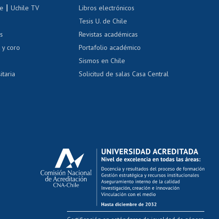
correo uchile
|
le
Uchile TV
Libros electrónicos
nas blancas
Tesis U. de Chile
os
Revistas académicas
, sexual y violencia
Denuncias administrativas
 y coro
Portafolio académico
Sismos en Chile
itaria
Solicitud de salas Casa Central