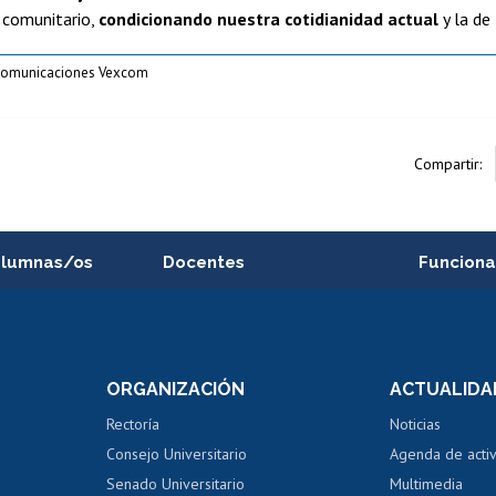
o comunitario,
condicionando nuestra cotidianidad actual
y la de
 Comunicaciones Vexcom
Compartir:
alumnas/os
Docentes
Funciona
Postulación a concursos
Cursos inte
internos de investigación
capacitació
e asignaturas
Consulta a bases de datos
Bienestar d
 de notas
ORGANIZACIÓN
ACTUALIDA
Perfeccionamiento
Portal de m
 regular
Editar Portafolio Académico
Certificado
Rectoría
Noticias
tal
Evaluación docente
Certificado
Consejo Universitario
Agenda de acti
dito alumnos
honorarios
Calificación académica
Senado Universitario
Multimedia