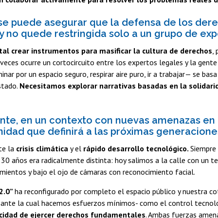
 puede asegurar que la defensa de los dere
y no quede restringida solo a un grupo de ex
al crear instrumentos para masificar la cultura de derechos
,
A veces ocurre un cortocircuito entre los expertos legales y la ge
inar por un espacio seguro, respirar aire puro, ir a trabajar— se ba
stado.
Necesitamos explorar narrativas basadas en la solidarida
te, en un contexto con nuevas amenazas en la
gnidad que definirá a las próximas generacione
te la
crisis climática
y el
rápido desarrollo tecnológico.
Siempre 
30 años era radicalmente distinta: hoy salimos a la calle con un t
mientos y bajo el ojo de cámaras con reconocimiento facial.
2.0”
ha reconfigurado por completo el espacio público y nuestra coti
 ante la cual hacemos esfuerzos mínimos- como el control tecnol
cidad de ejercer derechos fundamentales
. Ambas fuerzas amena