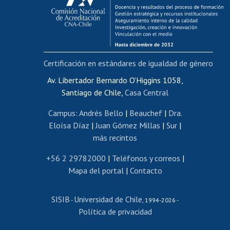
Funcionarias/os
Cursos internos de capacitación
Bienestar del personal
Certificación en estándares de igualdad de género
Portal de movilidad interna
Certificado de renta
Av. Libertador Bernardo O'Higgins 1058,
Santiago de Chile,
Casa Central
Certificado de renta honorarios
Gestión de correo uchile
Campus
:
Andrés Bello
|
Beauchef
|
Dra.
Editar páginas blancas
Eloísa Díaz
|
Juan Gómez Millas
|
Sur
|
más recintos
Extranjeras/os
Revalidación y reconocimiento de títulos
+56 2 29782000
|
Teléfonos y correos
|
Mapa del portal
|
Contacto
Postulación al Programa de Movilidad Estudiantil
Inscripción de asignaturas
SISIB
Universidad de Chile
Cursos de español
-
, 1994-2026 -
Política de privacidad
Mi Uchile
Ayuda tecnológica
Tarjeta TUI
Wifi