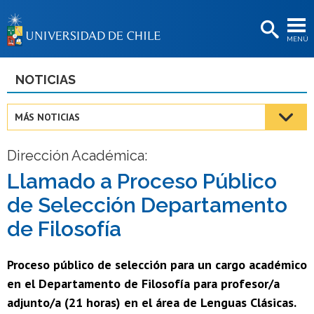
EXTENSIÓN
MENÚ
BIBLIOTECAS
LA UNIVERSIDAD
NOTICIAS
Postulantes
MÁS NOTICIAS
Estudiantes
Dirección Académica:
Académicas/os
Llamado a Proceso Público
Funcionarias/os
de Selección Departamento
Egresadas/os
de Filosofía
Proceso público de selección para un cargo académico
en el Departamento de Filosofía para profesor/a
adjunto/a (21 horas) en el área de Lenguas Clásicas.