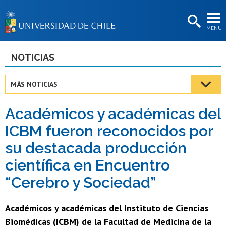
EXTENSIÓN
MENÚ
BIBLIOTECAS
LA UNIVERSIDAD
NOTICIAS
Postulantes
MÁS NOTICIAS
Estudiantes
Académicos y académicas del
Académicas/os
ICBM fueron reconocidos por
Funcionarias/os
su destacada producción
Egresadas/os
científica en Encuentro
“Cerebro y Sociedad”
Académicos y académicas del Instituto de Ciencias
Biomédicas (ICBM) de la Facultad de Medicina de la