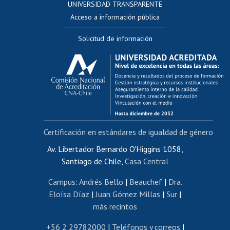
UNIVERSIDAD TRANSPARENTE
Perfeccionamiento
Acceso a información pública
Editar Portafolio Académico
Solicitud de información
Evaluación docente
Calificación académica
Postulación al AUCAI
Funcionarias/os
Cursos internos de capacitación
Bienestar del personal
Certificación en estándares de igualdad de género
Portal de movilidad interna
Certificado de renta
Av. Libertador Bernardo O'Higgins 1058,
Santiago de Chile,
Casa Central
Certificado de renta honorarios
Gestión de correo uchile
Campus
:
Andrés Bello
|
Beauchef
|
Dra.
Editar páginas blancas
Eloísa Díaz
|
Juan Gómez Millas
|
Sur
|
más recintos
Extranjeras/os
Revalidación y reconocimiento de títulos
+56 2 29782000
|
Teléfonos y correos
|