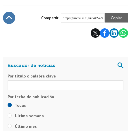
Compartir:
Copiar
https://uchile.cl/u240569
Subir
Por título o palabra clave
Todas
Última semana
Último mes