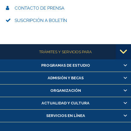
CONTACTO DE PRENSA
SUSCRIPCIÓN A BOLETÍN
Más información
TRÁMITES Y SERVICIOS PARA
PROGRAMAS DE ESTUDIO
Alumnas/os y exalumnas/os
Matrícula en línea
ADMISIÓN Y BECAS
Inscripción y cambio de asignaturas
ORGANIZACIÓN
Consulta y certificado de notas
Certificado de alumno regular
ACTUALIDAD Y CULTURA
Servicio médico y dental
SERVICIOS EN LÍNEA
Pago de arancel y crédito alumnos
Pago de arancel y crédito exalumnos