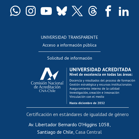
Certificado de títulos y grados
Docentes
Postulación a concursos internos de investigación
Consulta a bases de datos
UNIVERSIDAD TRANSPARENTE
Perfeccionamiento
Acceso a información pública
Editar Portafolio Académico
Solicitud de información
Evaluación docente
Calificación académica
Postulación al AUCAI
Funcionarias/os
Cursos internos de capacitación
Bienestar del personal
Certificación en estándares de igualdad de género
Portal de movilidad interna
Certificado de renta
Av. Libertador Bernardo O'Higgins 1058,
Santiago de Chile,
Casa Central
Certificado de renta honorarios