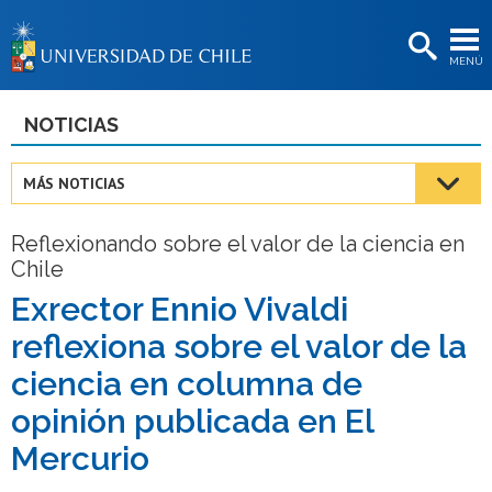
EXTENSIÓN
MENÚ
BIBLIOTECAS
LA UNIVERSIDAD
NOTICIAS
Postulantes
MÁS NOTICIAS
Estudiantes
Reflexionando sobre el valor de la ciencia en
Académicas/os
Chile
Funcionarias/os
Exrector Ennio Vivaldi
reflexiona sobre el valor de la
Egresadas/os
ciencia en columna de
opinión publicada en El
Mercurio