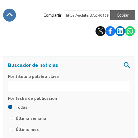
Compartir:
Copiar
https://uchile.cl/u240439
Subir
Por título o palabra clave
Todas
Última semana
Último mes