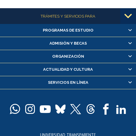
Más información
TRÁMITES Y SERVICIOS PARA
PROGRAMAS DE ESTUDIO
Alumnas/os y exalumnas/os
Matrícula en línea
ADMISIÓN Y BECAS
Inscripción y cambio de asignaturas
ORGANIZACIÓN
Consulta y certificado de notas
Certificado de alumno regular
ACTUALIDAD Y CULTURA
Servicio médico y dental
SERVICIOS EN LÍNEA
Pago de arancel y crédito alumnos
Pago de arancel y crédito exalumnos
Certificado de títulos y grados
Docentes
Postulación a concursos internos de investigación
Consulta a bases de datos
UNIVERSIDAD TRANSPARENTE