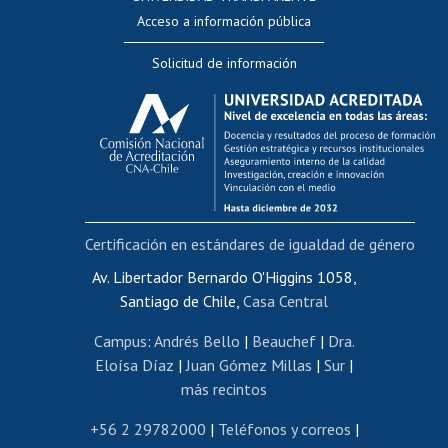
Perfeccionamiento
Acceso a información pública
Editar Portafolio Académico
Solicitud de información
Evaluación docente
Calificación académica
Postulación al AUCAI
Funcionarias/os
Cursos internos de capacitación
Bienestar del personal
Certificación en estándares de igualdad de género
Portal de movilidad interna
Certificado de renta
Av. Libertador Bernardo O'Higgins 1058,
Santiago de Chile,
Casa Central
Certificado de renta honorarios
Gestión de correo uchile
Campus
:
Andrés Bello
|
Beauchef
|
Dra.
Editar páginas blancas
Eloísa Díaz
|
Juan Gómez Millas
|
Sur
|
más recintos
Extranjeras/os
Revalidación y reconocimiento de títulos
+56 2 29782000
|
Teléfonos y correos
|