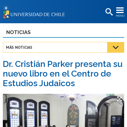
EXTENSIÓN
MENÚ
BIBLIOTECAS
LA UNIVERSIDAD
NOTICIAS
Postulantes
MÁS NOTICIAS
Estudiantes
Dr. Cristián Parker presenta su
Académicas/os
nuevo libro en el Centro de
Funcionarias/os
Estudios Judaicos
Egresadas/os