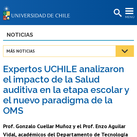
EXTENSIÓN
MENÚ
BIBLIOTECAS
LA UNIVERSIDAD
NOTICIAS
Postulantes
MÁS NOTICIAS
Estudiantes
Expertos UCHILE analizaron
Académicas/os
el impacto de la Salud
Funcionarias/os
auditiva en la etapa escolar y
Egresadas/os
el nuevo paradigma de la
OMS
Prof. Gonzalo Cuellar Muñoz y el Prof. Enzo Aguilar
Vidal, académicos del Departamento de Tecnología