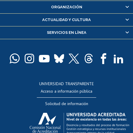
ORGANIZACIÓN
Consulta y certificado de notas
Certificado de alumno regular
ACTUALIDAD Y CULTURA
Servicio médico y dental
SERVICIOS EN LÍNEA
Pago de arancel y crédito alumnos
Pago de arancel y crédito exalumnos
Certificado de títulos y grados
Docentes
Postulación a concursos internos de investigación
Consulta a bases de datos
UNIVERSIDAD TRANSPARENTE
Perfeccionamiento
Acceso a información pública
Editar Portafolio Académico
Solicitud de información
Evaluación docente
Calificación académica
Postulación al AUCAI
Funcionarias/os